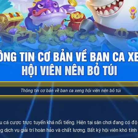
Thông tin cơ bản về ban ca xeng hội viên nên bỏ túi
cá cược trực tuyến khá nổi tiếng. Hiện tại sân chơi đang có độ p
dịch vụ giải trí hoàn hảo và chất lượng. Bất kỳ hội viên khó tính