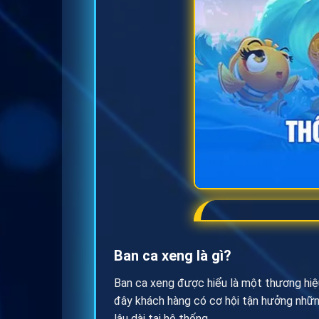
Ban ca xeng là gì?
Ban ca xeng được hiểu là một thương hiệu 
đây khách hàng có cơ hội tận hưởng những 
lâu dài tại hệ thống.