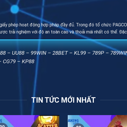
ó giấy phép hoạt động hợp pháp đầy đủ. Trong đó tổ chức PAGCO
ợc trải nghiệm với độ an toàn cao và thoải mái nhất có thể. Đặc
88
–
UU88
–
99WIN
–
28BET
–
KL99
–
789P
–
789WI
–
CG79
–
KP88
i các mục tiêu lớn liên tục. Thương hiệu sẽ không dậm chân tại
ẫn đang phấn đấu với mục tiêu trở thành sân chơi số 1 thế giới.
TIN TỨC MỚI NHẤT
ng khá rõ ràng với các phương châm chất lượng. Tất cả những h
 cập nhật cho hội viên luôn an toàn, công bằng, minh bạch và xanh
.