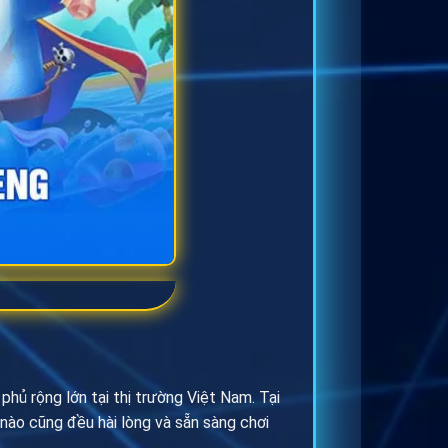
hủ rộng lớn tại thị trường Việt Nam. Tại
 nào cũng đều hài lòng và sẵn sàng chơi