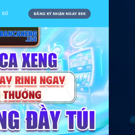
 SỐ
ĐĂNG KÝ NHẬN NGAY 88K