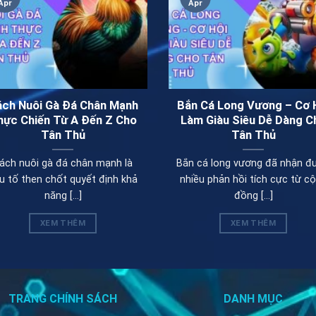
Apr
Apr
Cách vào link không bị chặn cho anh em mới chơi
ch Nuôi Gà Đá Chân Mạnh
Bắn Cá Long Vương – Cơ 
ng link phụ để mọi người truy cập vào hệ thống. Đây là cách khắc
hực Chiến Từ A Đến Z Cho
Làm Giàu Siêu Dễ Dàng C
 tân binh nếu gặp tình trạng chặn thì nên dùng cách này ngay nhé
Tân Thủ
Tân Thủ
mọi người hãy tải ngay app 1.1.1.1. Đây là phần ứng dụng giúp kh
ách nuôi gà đá chân mạnh là
Bắn cá long vương đã nhận đ
chặn sẽ không thể xảy ra một cách đáng tiếc. Thay vào đấy bản th
u tố then chốt quyết định khả
nhiều phản hồi tích cực từ c
năng [...]
đồng [...]
XEM THÊM
XEM THÊM
 trội hiện có tại hệ thống
 người một vài nội dung về ưu điểm của ban ca xeng. Tất cả các
hé.
TRANG CHÍNH SÁCH
DANH MỤC