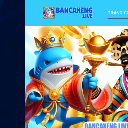
Skip
to
TRANG C
content