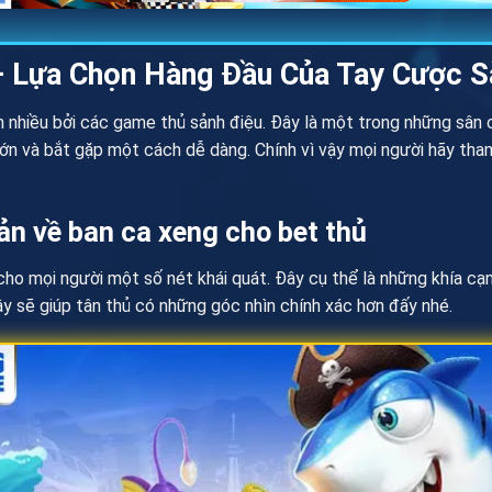
– Lựa Chọn Hàng Đầu Của Tay Cược S
 nhiều bởi các game thủ sảnh điệu. Đây là một trong những sân c
ớn và bắt gặp một cách dễ dàng. Chính vì vậy mọi người hãy tha
ản về ban ca xeng cho bet thủ
ho mọi người một số nét khái quát. Đây cụ thể là những khía cạ
y sẽ giúp tân thủ có những góc nhìn chính xác hơn đấy nhé.