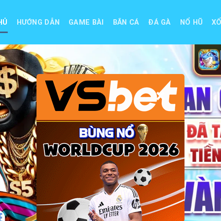
HỦ
HƯỚNG DẪN
GAME BÀI
BẮN CÁ
ĐÁ GÀ
NỔ HŨ
XỔ
×