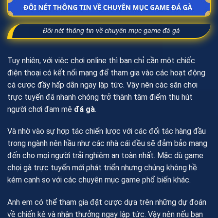
Đôi nét thông tin về chuyên mục game đá gà
Tuy nhiên, với việc chơi online thì bạn chỉ cần một chiếc
điện thoại có kết nối mạng để tham gia vào các hoạt động
cá cược đầy hấp dẫn ngay lập tức. Vậy nên các sân chơi
trực tuyến đã nhanh chóng trở thành tâm điểm thu hút
người chơi đam mê
đá gà
.
Và nhờ vào sự hợp tác chiến lược với các đối tác hàng đầu
trong ngành nên hầu như các nhà cái đều sẽ đảm bảo mang
đến cho mọi người trải nghiệm an toàn nhất. Mặc dù game
chọi gà trực tuyến mới phát triển nhưng chúng không hề
kém cạnh so với các chuyên mục game phổ biến khác.
Anh em có thể tham gia đặt cược dựa trên những dự đoán
về chiến kê và nhận thưởng ngay lập tức. Vậy nên nếu bạn