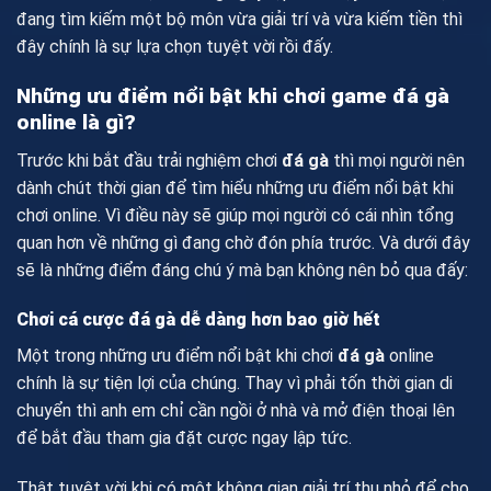
đang tìm kiếm một bộ môn vừa giải trí và vừa kiếm tiền thì
đây chính là sự lựa chọn tuyệt vời rồi đấy.
Những ưu điểm nổi bật khi chơi game đá gà
online là gì?
Trước khi bắt đầu trải nghiệm chơi
đá gà
thì mọi người nên
dành chút thời gian để tìm hiểu những ưu điểm nổi bật khi
chơi online. Vì điều này sẽ giúp mọi người có cái nhìn tổng
quan hơn về những gì đang chờ đón phía trước. Và dưới đây
sẽ là những điểm đáng chú ý mà bạn không nên bỏ qua đấy:
Chơi cá cược đá gà dễ dàng hơn bao giờ hết
Một trong những ưu điểm nổi bật khi chơi
đá gà
online
chính là sự tiện lợi của chúng. Thay vì phải tốn thời gian di
chuyển thì anh em chỉ cần ngồi ở nhà và mở điện thoại lên
để bắt đầu tham gia đặt cược ngay lập tức.
Thật tuyệt vời khi có một không gian giải trí thu nhỏ để cho