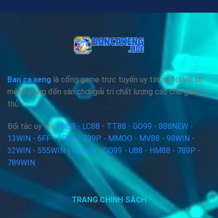
Ban ca xeng
là cổng game trực tuyến uy tín, ra đời với sứ
mệnh mang đến sân chơi giải trí chất lượng cao cho game
thủ.
Đối tác uy tín:
XN88
-
LC88
-
TT88
-
GO99
-
888NEW
-
13WIN
-
6FF
-
8DAY
-
789P
-
MMOO
-
MV88
-
98WIN
-
32WIN
-
555WIN
-
KKWIN
-
GO99
-
U88
-
HM88
-
789P
-
789WIN
TRANG CHÍNH SÁCH