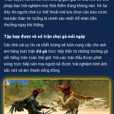
phép bạn trải nghiệm mọi thời điểm đúng không nào. Và tại
đây thì người chơi có thể thoải mái lựa chọn các kèo cược
mà bản thân tin tưởng là chính xác nhất để nhận tiền
thưởng ngay khi thắng.
Tập hợp được vô số trận chọi gà mỗi ngày
Các nhà cái uy tín và chất lượng sẽ luôn cung cấp cho anh
em hàng loạt trận
đá gà
trực tiếp đến từ những trường gà
nổi tiếng trên toàn thế giới. Với các trận đấu được phát
sóng trực tiếp nên mọi người sẽ được trải nghiệm hình ảnh
sắc nét và âm thanh sống động.