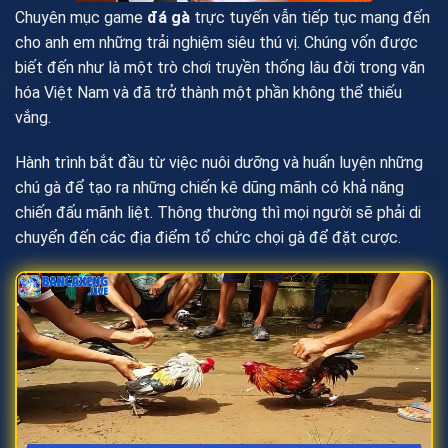
Chuyên mục game
đá gà
trực tuyến vẫn tiếp tục mang đến
cho anh em những trải nghiệm siêu thú vị. Chúng vốn được
biết đến như là một trò chơi truyền thống lâu đời trong văn
hóa Việt Nam và đã trở thành một phần không thể thiếu
vắng.
Hành trình bắt đầu từ việc nuôi dưỡng và huấn luyện những
chú gà để tạo ra những chiến kê dũng mãnh có khả năng
chiến đấu mãnh liệt. Thông thường thì mọi người sẽ phải di
chuyển đến các địa điểm tổ chức chọi gà để đặt cược.