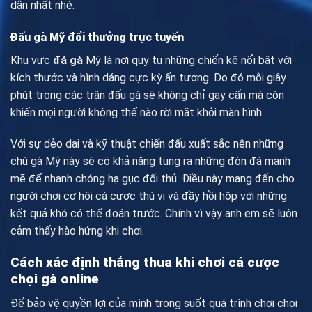
dẫn nhất nhé.
Đấu gà Mỹ đổi thưởng trực tuyến
Khu vực
đá gà
Mỹ là nơi quy tụ những chiến kê nổi bật với
kích thước và hình dáng cực kỳ ấn tượng. Do đó mỗi giây
phút trong các trận đấu gà sẽ không chỉ gay cấn mà còn
khiến mọi người không thể nào rời mắt khỏi màn hình.
Với sự dẻo dai và kỹ thuật chiến đấu xuất sắc nên những
chú gà Mỹ này sẽ có khả năng tung ra những đòn đá mạnh
mẽ để nhanh chóng hạ gục đối thủ. Điều này mang đến cho
người chơi cơ hội cá cược thú vị và đầy hồi hộp với những
kết quả khó có thể đoán trước. Chính vì vậy anh em sẽ luôn
cảm thấy hào hứng khi chơi.
Cách xác định thắng thua khi chơi cá cược
chọi gà online
Để bảo vệ quyền lợi của mình trong suốt quá trình chơi chọi