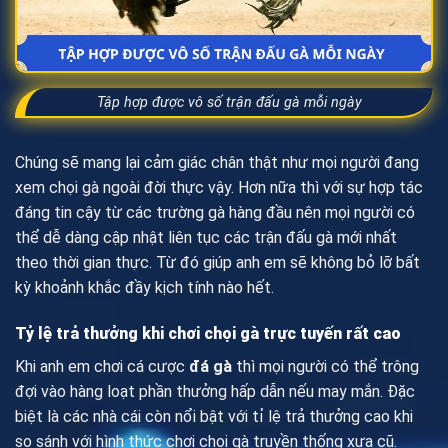
Tập hợp được vô số trận đấu gà mỗi ngày
Chúng sẽ mang lại cảm giác chân thật như mọi người đang
xem chọi gà ngoài đời thực vậy. Hơn nữa thì với sự hợp tác
đáng tin cậy từ các trường gà hàng đầu nên mọi người có
thể dễ dàng cập nhật liên tục các trận đấu gà mới nhất
theo thời gian thực. Từ đó giúp anh em sẽ không bỏ lỡ bất
kỳ khoảnh khắc đầy kịch tính nào hết.
Tỷ lệ trả thưởng khi chơi chọi gà trực tuyến rất cao
Khi anh em chơi cá cược
đá gà
thì mọi người có thể trông
đợi vào hàng loạt phần thưởng hấp dẫn nếu may mắn. Đặc
biệt là các nhà cái còn nổi bật với tỉ lệ trả thưởng cao khi
so sánh với hình thức chơi chọi gà truyền thống xưa cũ.