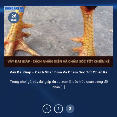
26
Dec
Vảy Đại Giáp – Cách Nhận Diện Và Chăm Sóc Tốt Chiến Kê
Trong chọi gà, vảy đại giáp được xem là dấu hiệu quan trọng để
nhận [...]
1
2