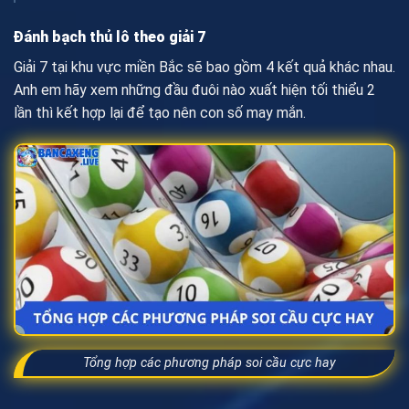
Đánh bạch thủ lô theo giải 7
Giải 7 tại khu vực miền Bắc sẽ bao gồm 4 kết quả khác nhau.
Anh em hãy xem những đầu đuôi nào xuất hiện tối thiểu 2
lần thì kết hợp lại để tạo nên con số may mắn.
Tổng hợp các phương pháp soi cầu cực hay