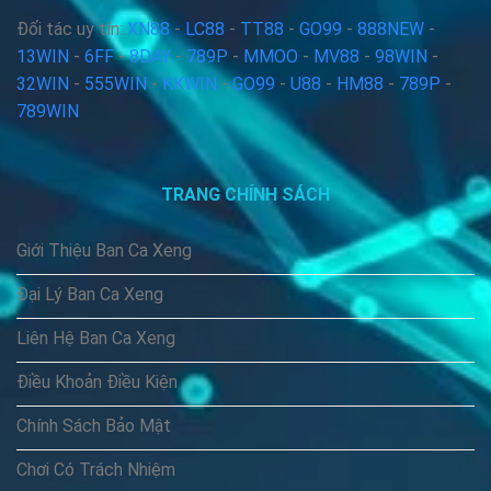
Đối tác uy tín:
XN88
-
LC88
-
TT88
-
GO99
-
888NEW
-
13WIN
-
6FF
-
8DAY
-
789P
-
MMOO
-
MV88
-
98WIN
-
32WIN
-
555WIN
-
KKWIN
-
GO99
-
U88
-
HM88
-
789P
-
789WIN
TRANG CHÍNH SÁCH
Giới Thiệu Ban Ca Xeng
Đại Lý Ban Ca Xeng
Liên Hệ Ban Ca Xeng
Điều Khoản Điều Kiện
Chính Sách Bảo Mật
Chơi Có Trách Nhiệm