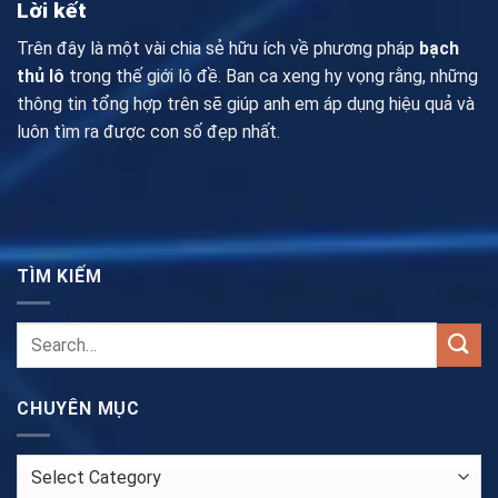
Lời kết
Trên đây là một vài chia sẻ hữu ích về phương pháp
bạch
thủ lô
trong thế giới lô đề. Ban ca xeng hy vọng rằng, những
thông tin tổng hợp trên sẽ giúp anh em áp dụng hiệu quả và
luôn tìm ra được con số đẹp nhất.
TÌM KIẾM
CHUYÊN MỤC
CHUYÊN
MỤC