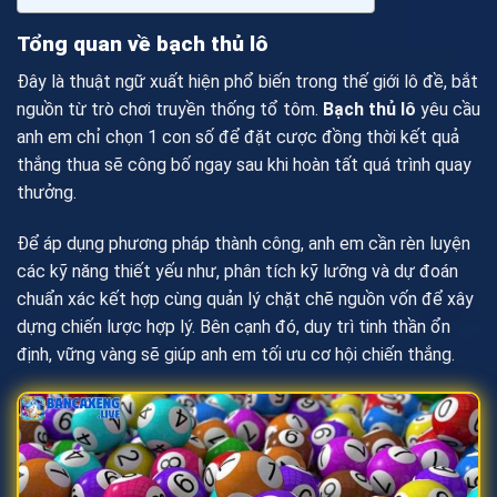
Tổng quan về bạch thủ lô
Đây là thuật ngữ xuất hiện phổ biến trong thế giới lô đề, bắt
nguồn từ trò chơi truyền thống tổ tôm.
Bạch thủ lô
yêu cầu
anh em chỉ chọn 1 con số để đặt cược đồng thời kết quả
thắng thua sẽ công bố ngay sau khi hoàn tất quá trình quay
thưởng.
Để áp dụng phương pháp thành công, anh em cần rèn luyện
các kỹ năng thiết yếu như, phân tích kỹ lưỡng và dự đoán
chuẩn xác kết hợp cùng quản lý chặt chẽ nguồn vốn để xây
dựng chiến lược hợp lý. Bên cạnh đó, duy trì tinh thần ổn
định, vững vàng sẽ giúp anh em tối ưu cơ hội chiến thắng.