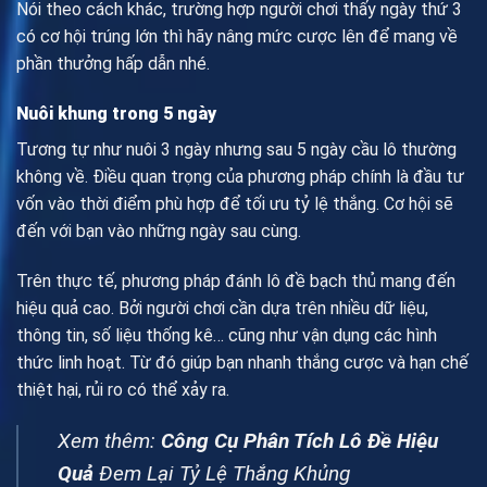
Nói theo cách khác, trường hợp người chơi thấy ngày thứ 3
có cơ hội trúng lớn thì hãy nâng mức cược lên để mang về
phần thưởng hấp dẫn nhé.
Nuôi khung trong 5 ngày
Tương tự như nuôi 3 ngày nhưng sau 5 ngày cầu lô thường
không về. Điều quan trọng của phương pháp chính là đầu tư
vốn vào thời điểm phù hợp để tối ưu tỷ lệ thắng. Cơ hội sẽ
đến với bạn vào những ngày sau cùng.
Trên thực tế, phương pháp đánh lô đề bạch thủ mang đến
hiệu quả cao. Bởi người chơi cần dựa trên nhiều dữ liệu,
thông tin, số liệu thống kê… cũng như vận dụng các hình
thức linh hoạt. Từ đó giúp bạn nhanh thắng cược và hạn chế
thiệt hại, rủi ro có thể xảy ra.
Xem thêm:
Công Cụ Phân Tích Lô Đề Hiệu
Quả
Đem Lại Tỷ Lệ Thắng Khủng