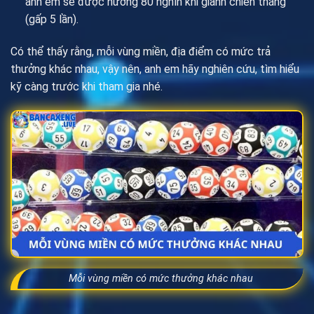
anh em sẽ được hưởng 80 nghìn khi giành chiến thắng
(gấp 5 lần).
Có thể thấy rằng, mỗi vùng miền, địa điểm có mức trả
thưởng khác nhau, vậy nên, anh em hãy nghiên cứu, tìm hiểu
kỹ càng trước khi tham gia nhé.
Mỗi vùng miền có mức thưởng khác nhau