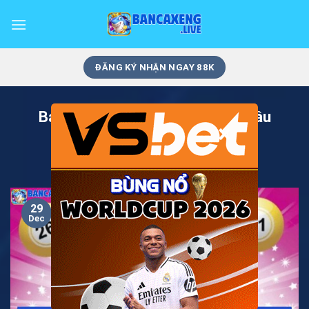
Skip
to
content
ĐĂNG KÝ NHẬN NGAY 88K
Bạch Thủ Lô – Hình Thức Soi Cầu
×
Hiệu Quả Nhất Hiện Nay
29
Dec