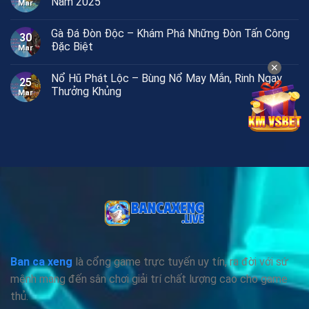
Năm 2025
Mar
Gà Đá Đòn Độc – Khám Phá Những Đòn Tấn Công
30
Đặc Biệt
Mar
✕
Nổ Hũ Phát Lộc – Bùng Nổ May Mắn, Rinh Ngay
25
Thưởng Khủng
Mar
Ban ca xeng
là cổng game trực tuyến uy tín, ra đời với sứ
mệnh mang đến sân chơi giải trí chất lượng cao cho game
thủ.