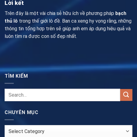
Lời kết
Trên đây là một vài chia sẻ hữu ích về phương pháp
bạch
thủ lô
trong thế giới lô đề. Ban ca xeng hy vọng rằng, những
thông tin tổng hợp trên sẽ giúp anh em áp dụng hiệu quả và
luôn tìm ra được con số đẹp nhất.
TÌM KIẾM
CHUYÊN MỤC
CHUYÊN
MỤC