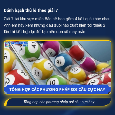
Đánh bạch thủ lô theo giải 7
Giải 7 tại khu vực miền Bắc sẽ bao gồm 4 kết quả khác nhau.
Anh em hãy xem những đầu đuôi nào xuất hiện tối thiểu 2
lần thì kết hợp lại để tạo nên con số may mắn.
Tổng hợp các phương pháp soi cầu cực hay