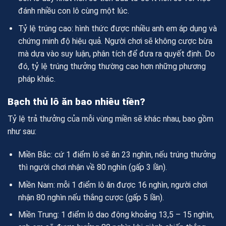
đánh nhiều con lô cùng một lúc.
Tỷ lệ trúng cao: hình thức được nhiều anh em áp dụng và
chứng minh độ hiệu quả. Người chơi sẽ không cược bừa
mà dựa vào suy luận, phân tích để đưa ra quyết định. Do
đó, tỷ lệ trúng thưởng thường cao hơn những phương
pháp khác.
Bạch thủ lô ăn bao nhiêu tiền?
Tỷ lệ trả thưởng của mỗi vùng miền sẽ khác nhau, bao gồm
như sau:
Miền Bắc: cứ 1 điểm lô sẽ ăn 23 nghìn, nếu trúng thưởng
thì người chơi nhận về 80 nghìn (gấp 3 lần).
Miền Nam: mỗi 1 điểm lô ăn được 16 nghìn, người chơi
nhận 80 nghìn nếu thắng cược (gấp 5 lần).
Miền Trung: 1 điểm lô dao động khoảng 13,5 – 15 nghìn,