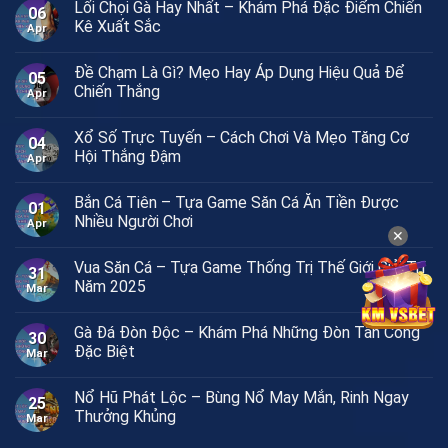
Lối Chọi Gà Hay Nhất – Khám Phá Đặc Điểm Chiến
06
Kê Xuất Sắc
Apr
Đề Chạm Là Gì? Mẹo Hay Áp Dụng Hiệu Quả Để
05
Chiến Thắng
Apr
Xổ Số Trực Tuyến – Cách Chơi Và Mẹo Tăng Cơ
04
Hội Thắng Đậm
Apr
Bắn Cá Tiên – Tựa Game Săn Cá Ăn Tiền Được
01
Nhiều Người Chơi
Apr
✕
Vua Săn Cá – Tựa Game Thống Trị Thế Giới Giải Trí
31
Năm 2025
Mar
Gà Đá Đòn Độc – Khám Phá Những Đòn Tấn Công
30
Đặc Biệt
Mar
Nổ Hũ Phát Lộc – Bùng Nổ May Mắn, Rinh Ngay
25
Thưởng Khủng
Mar