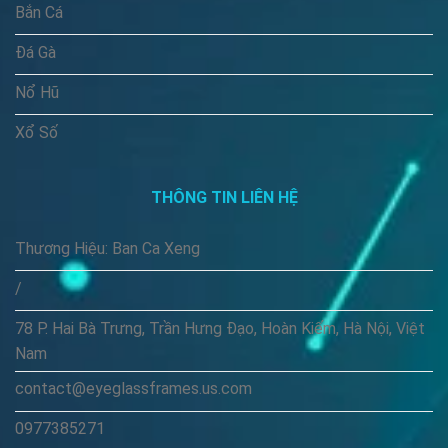
Bắn Cá
Đá Gà
Nổ Hũ
Xổ Số
THÔNG TIN LIÊN HỆ
Thương Hiệu: Ban Ca Xeng
/
78 P. Hai Bà Trưng, Trần Hưng Đạo, Hoàn Kiếm, Hà Nội, Việt
Nam
contact@eyeglassframes.us.com
0977385271