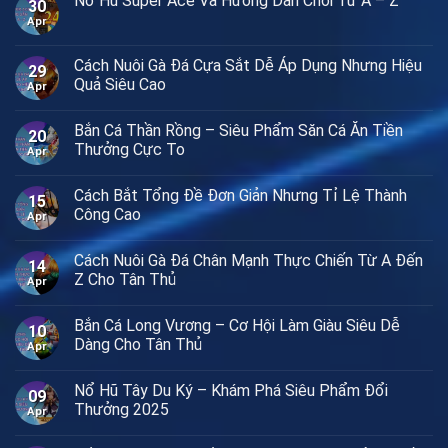
Nổ Hũ Super Ace Và Hướng Dẫn Chơi Từ A – Z
30
Apr
Cách Nuôi Gà Đá Cựa Sắt Dễ Áp Dụng Nhưng Hiệu
29
Quả Siêu Cao
Apr
Bắn Cá Thần Rồng – Siêu Phẩm Săn Cá Ăn Tiền
20
Thưởng Cực To
Apr
Cách Bắt Tổng Đề Đơn Giản Nhưng Tỉ Lệ Thành
15
Công Cao
Apr
Cách Nuôi Gà Đá Chân Mạnh Thực Chiến Từ A Đến
14
Z Cho Tân Thủ
Apr
Bắn Cá Long Vương – Cơ Hội Làm Giàu Siêu Dễ
10
Dàng Cho Tân Thủ
Apr
Nổ Hũ Tây Du Ký – Khám Phá Siêu Phẩm Đổi
09
Thưởng 2025
Apr