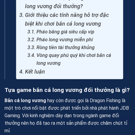
long vương đổi thưởng?
Giới thiệu các tính năng hỗ trợ đặc
biệt khi chơi bắn cá long vương
Pháo băng giá siêu cấp vip
Pháo long vương miễn phí
Rồng tiền tài thưởng khủng
Vòng quay phú quý khi chơi bắn cá
long vương
Kết luận
Tựa game bắn cá long vương đổi thưởng là gì?
Bắn cá long vương
hay còn được gọi là Dragon Fishing là
một trò chơi nổi bật được phát triển bởi nhà phát hành JDB
Gaming. Với kinh nghiệm dày dạn trong ngành game đổi
thưởng nên họ đã tạo ra một sản phẩm được chăm chút tỉ
mỉ.