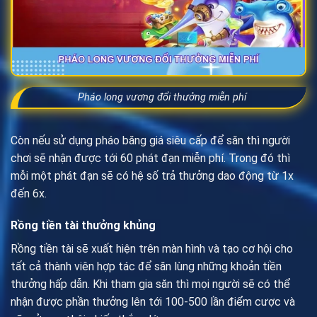
Pháo long vương đổi thưởng miễn phí
Còn nếu sử dụng pháo băng giá siêu cấp để săn thì người
chơi sẽ nhận được tới 60 phát đạn miễn phí. Trong đó thì
mỗi một phát đạn sẽ có hệ số trả thưởng dao động từ 1x
đến 6x.
Rồng tiền tài thưởng khủng
Rồng tiền tài sẽ xuất hiện trên màn hình và tạo cơ hội cho
tất cả thành viên hợp tác để săn lùng những khoản tiền
thưởng hấp dẫn. Khi tham gia săn thì mọi người sẽ có thể
nhận được phần thưởng lên tới 100-500 lần điểm cược và