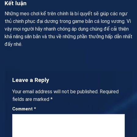
Kết luận
Những mẹo chơi kể trên chính là bí quyết sẽ giúp các ngư
thủ chinh phục đại dương trong game bắn cá long vương. Vì
vậy mọi người hãy nhanh chóng áp dụng chúng để cải thiện
khả năng săn bắn và thu về những phần thưởng hấp dẫn nhất
đấy nhé.
Leave a Reply
Your email address will not be published.
Required
fields are marked
*
Comment
*