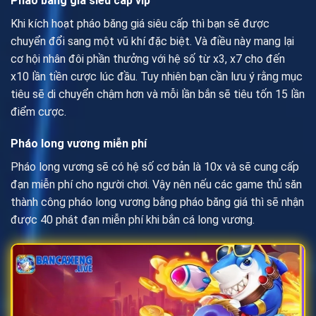
Pháo băng giá siêu cấp vip
Khi kích hoạt pháo băng giá siêu cấp thì bạn sẽ được
chuyển đổi sang một vũ khí đặc biệt. Và điều này mang lại
cơ hội nhân đôi phần thưởng với hệ số từ x3, x7 cho đến
x10 lần tiền cược lúc đầu. Tuy nhiên bạn cần lưu ý rằng mục
tiêu sẽ di chuyển chậm hơn và mỗi lần bắn sẽ tiêu tốn 15 lần
điểm cược.
Pháo long vương miễn phí
Pháo long vương sẽ có hệ số cơ bản là 10x và sẽ cung cấp
đạn miễn phí cho người chơi. Vậy nên nếu các game thủ săn
thành công pháo long vương bằng pháo băng giá thì sẽ nhận
được 40 phát đạn miễn phí khi bắn cá long vương.