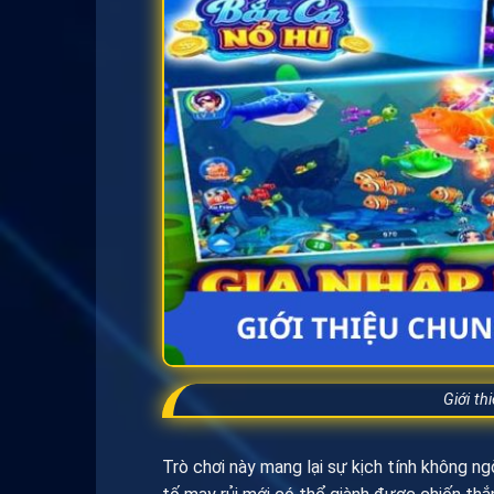
Giới t
Trò chơi này mang lại sự kịch tính không n