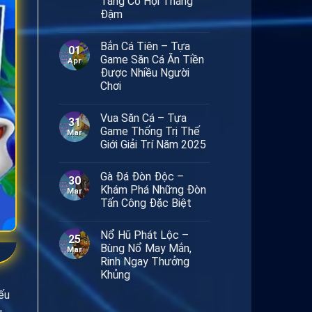
Tăng Cơ Hội Thắng
Đậm
Bắn Cá Tiên – Tựa
01
Game Săn Cá Ăn Tiền
Apr
Được Nhiều Người
Chơi
Vua Săn Cá – Tựa
31
Game Thống Trị Thế
Mar
Giới Giải Trí Năm 2025
Gà Đá Đòn Độc –
30
Khám Phá Những Đòn
Mar
Tấn Công Đặc Biệt
Nổ Hũ Phát Lộc –
25
Bùng Nổ May Mắn,
Mar
Rinh Ngay Thưởng
Khủng
ếu