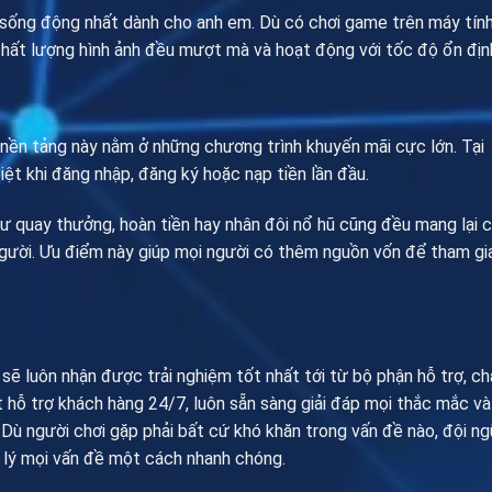
 sống động nhất dành cho anh em. Dù có chơi game trên máy tính
, chất lượng hình ảnh đều mượt mà và hoạt động với tốc độ ổn địn
nền tảng này nằm ở những chương trình khuyến mãi cực lớn. Tại
ệt khi đăng nhập, đăng ký hoặc nạp tiền lần đầu.
ư quay thưởng, hoàn tiền hay nhân đôi nổ hũ cũng đều mang lại 
i người. Ưu điểm này giúp mọi người có thêm nguồn vốn để tham gi
 sẽ luôn nhận được trải nghiệm tốt nhất tới từ bộ phận hỗ trợ, c
 hỗ trợ khách hàng 24/7, luôn sẵn sàng giải đáp mọi thắc mắc và
 Dù người chơi gặp phải bất cứ khó khăn trong vấn đề nào, đội ng
 lý mọi vấn đề một cách nhanh chóng.