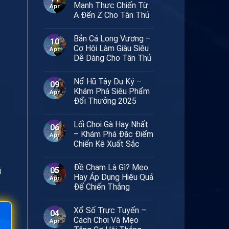
Mạnh Thực Chiến Từ
Apr
A Đến Z Cho Tân Thủ
Bắn Cá Long Vương –
10
Cơ Hội Làm Giàu Siêu
Apr
Dễ Dàng Cho Tân Thủ
Nổ Hũ Tây Du Ký –
09
Khám Phá Siêu Phẩm
Apr
Đổi Thưởng 2025
Lối Chọi Gà Hay Nhất
06
– Khám Phá Đặc Điểm
Apr
Chiến Kê Xuất Sắc
Đề Chạm Là Gì? Mẹo
05
i
Hay Áp Dụng Hiệu Quả
Apr
Để Chiến Thắng
Xổ Số Trực Tuyến –
04
Cách Chơi Và Mẹo
Apr