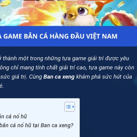
ở thành một trong những tựa game giải trí được yêu
ông chỉ mang tính chất giải trí cao, tựa game này còn
sức giá trị. Cùng
Ban ca xeng
khám phá sức hút của
é.
ắn cá nổ hũ
 bắn cá nổ hũ tại Ban ca xeng?