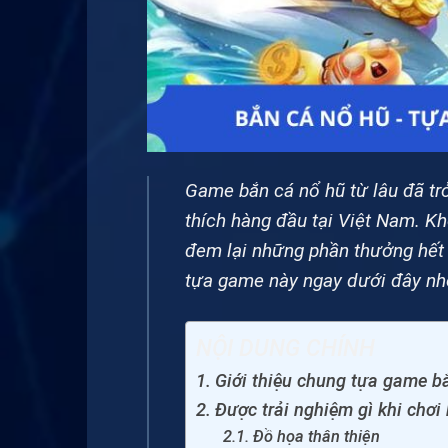
Game bắn cá nổ hũ từ lâu đã tr
thích hàng đầu tại Việt Nam. Kh
đem lại những phần thưởng hết 
tựa game này ngay dưới đây nh
NỘI DUNG CHÍNH
Giới thiệu chung tựa game b
Được trải nghiệm gì khi chơi
Đồ họa thân thiện