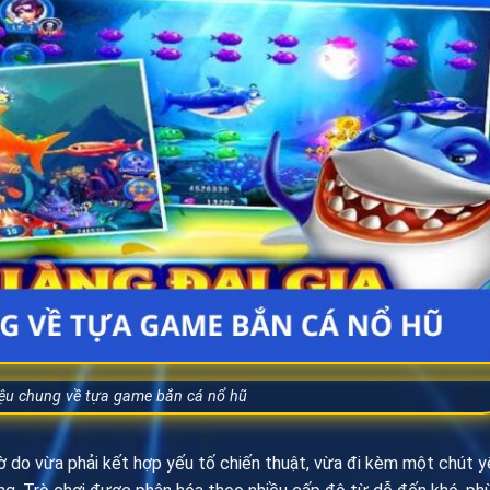
hiệu chung về tựa game bắn cá nổ hũ
gờ do vừa phải kết hợp yếu tố chiến thuật, vừa đi kèm một chút y