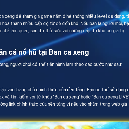
ca xeng để tham gia game nằm ở hệ thống nhiều level đa dạng, t
n hóa thành nhiều cấp độ từ dễ đến khó. Nếu bạn là người mới, b
ên để làm quen, sau đó thử sức với những cấp độ khó có giá trị
n cá nổ hũ tại Ban ca xeng
xeng, người chơi có thể tiến hành làm theo các bước như sau:
 cập vào trang chủ chính thức của nền tảng. Bạn có thể sử dụng 
x và tìm kiếm với từ khóa “Ban ca xeng’ hoặc “Ban ca xeng.LIVE
ờng link chính thức của nền tảng vì nếu vào nhầm trang web giả