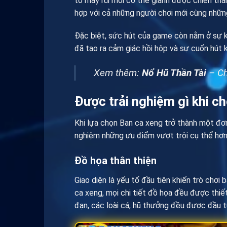
tố may rủi mới có thể giành được chiến thắ
hợp với cả những người chơi mới cùng những
Đặc biệt, sức hút của game còn nằm ở sự kị
đã tạo ra cảm giác hồi hộp và sự cuốn hút k
Xem thêm:
Nổ Hũ Thần Tài
– Ch
Được trải nghiệm gì khi ch
Khi lựa chọn Ban ca xeng trở thành một đơn 
nghiệm những ưu điểm vượt trội cụ thể hơn
Đồ họa thân thiện
Giao diện là yếu tố đầu tiên khiến trò chơi
ca xeng, mọi chi tiết đồ họa đều được thiết
đạn, các loài cá, hũ thưởng đều được đầu t