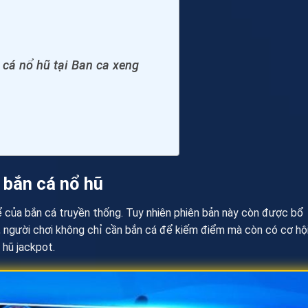
cá nổ hũ tại Ban ca xeng
 bắn cá nổ hũ
ể của bắn cá truyền thống. Tuy nhiên phiên bản này còn được bổ
, người chơi không chỉ cần bắn cá để kiếm điểm mà còn có cơ hộ
hũ jackpot.