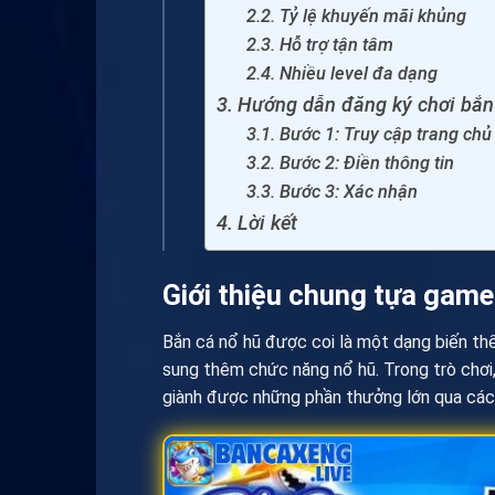
Tỷ lệ khuyến mãi khủng
Hỗ trợ tận tâm
Nhiều level đa dạng
Hướng dẫn đăng ký chơi bắn 
Bước 1: Truy cập trang chủ
Bước 2: Điền thông tin
Bước 3: Xác nhận
Lời kết
Giới thiệu chung tựa game
Bắn cá nổ hũ được coi là một dạng biến th
sung thêm chức năng nổ hũ. Trong trò chơi
giành được những phần thưởng lớn qua các 