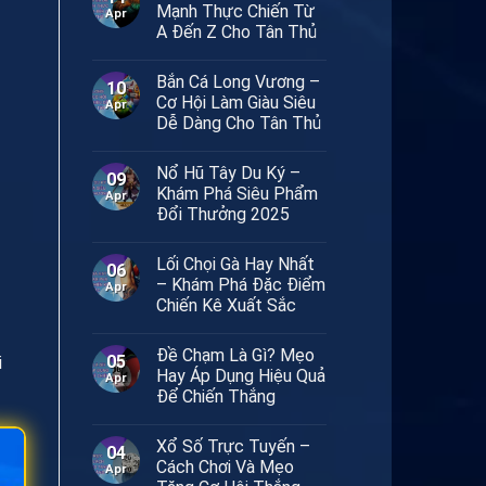
Mạnh Thực Chiến Từ
Apr
A Đến Z Cho Tân Thủ
Bắn Cá Long Vương –
10
Cơ Hội Làm Giàu Siêu
Apr
Dễ Dàng Cho Tân Thủ
Nổ Hũ Tây Du Ký –
09
Khám Phá Siêu Phẩm
Apr
Đổi Thưởng 2025
Lối Chọi Gà Hay Nhất
06
– Khám Phá Đặc Điểm
Apr
Chiến Kê Xuất Sắc
Đề Chạm Là Gì? Mẹo
05
i
Hay Áp Dụng Hiệu Quả
Apr
Để Chiến Thắng
Xổ Số Trực Tuyến –
04
Cách Chơi Và Mẹo
Apr