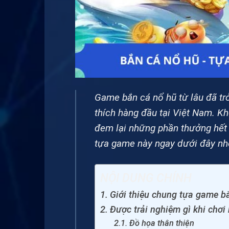
Game bắn cá nổ hũ từ lâu đã tr
thích hàng đầu tại Việt Nam. Kh
đem lại những phần thưởng hết 
tựa game này ngay dưới đây nh
NỘI DUNG CHÍNH
Giới thiệu chung tựa game b
Được trải nghiệm gì khi chơi
Đồ họa thân thiện