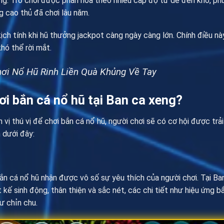
ng. Trò chơi được phân hóa theo nhiều cấp độ từ dễ đến khó, ph
 cao thủ đã chơi lâu năm.
ch tính khi hũ thưởng jackpot càng ngày càng lớn. Chính điều nà
hó thể rời mắt.
ơi Nổ Hũ Rinh Liền Quà Khủng Về Tay
ơi bắn cá nổ hũ tại Ban ca xeng?
vị thú vị để chơi bắn cá nổ hũ, người chơi sẽ có cơ hội được trải
 dưới đây:
 bắn cá nổ hũ nhận được vô số sự yêu thích của người chơi. Tại Ba
 kế sinh động, thân thiện và sắc nét, các chi tiết như hiệu ứng b
ư chỉn chu.