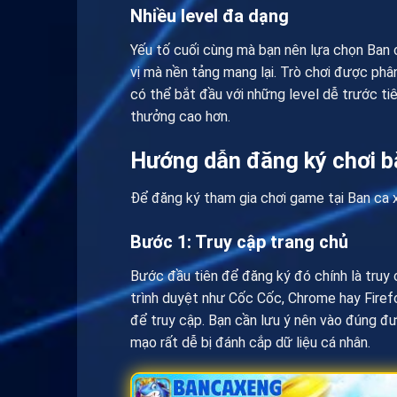
Nhiều level đa dạng
Yếu tố cuối cùng mà bạn nên lựa chọn Ban 
vị mà nền tảng mang lại. Trò chơi được phâ
có thể bắt đầu với những level dễ trước ti
thưởng cao hơn.
Hướng dẫn đăng ký chơi bắ
Để đăng ký tham gia chơi game tại Ban ca 
Bước 1: Truy cập trang chủ
Bước đầu tiên để đăng ký đó chính là truy
trình duyệt như Cốc Cốc, Chrome hay Firefo
để truy cập. Bạn cần lưu ý nên vào đúng đư
mạo rất dễ bị đánh cắp dữ liệu cá nhân.