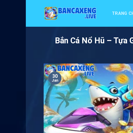
Skip
to
TRANG C
content
Bắn Cá Nổ Hũ – Tựa 
30
Jan