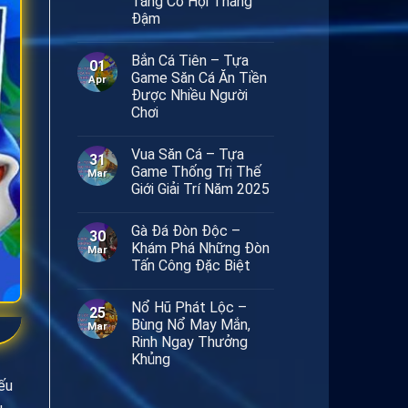
Tăng Cơ Hội Thắng
Đậm
Bắn Cá Tiên – Tựa
01
Game Săn Cá Ăn Tiền
Apr
Được Nhiều Người
Chơi
Vua Săn Cá – Tựa
31
Game Thống Trị Thế
Mar
Giới Giải Trí Năm 2025
Gà Đá Đòn Độc –
30
Khám Phá Những Đòn
Mar
Tấn Công Đặc Biệt
Nổ Hũ Phát Lộc –
25
Bùng Nổ May Mắn,
Mar
Rinh Ngay Thưởng
Khủng
ếu