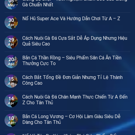
05
Gà Chuẩn Nhất
May
Nổ Hũ Super Ace Và Hướng Dẫn Chơi Từ A – Z
30
Apr
Cách Nuôi Gà Đá Cựa Sắt Dễ Áp Dụng Nhưng Hiệu
29
Quả Siêu Cao
Apr
Bắn Cá Thần Rồng – Siêu Phẩm Săn Cá Ăn Tiền
20
Thưởng Cực To
Apr
Cách Bắt Tổng Đề Đơn Giản Nhưng Tỉ Lệ Thành
15
Công Cao
Apr
Cách Nuôi Gà Đá Chân Mạnh Thực Chiến Từ A Đến
14
Z Cho Tân Thủ
Apr
Bắn Cá Long Vương – Cơ Hội Làm Giàu Siêu Dễ
10
Dàng Cho Tân Thủ
Apr