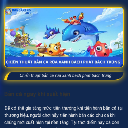
Chiến thuật bắn cá rùa xanh bách phát bách trúng
Bắn cá ngay khi xuất hiện
Để có thể gia tăng mức tiền thưởng khi tiến hành bắn cá tại
thương hiệu, người chơi hãy tiến hành bắn các chú cá khi
chúng mới xuất hiện tại nền tảng. Tại thời điểm này cá còn