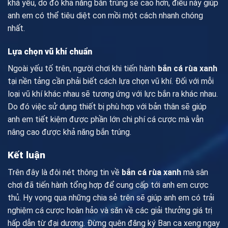
khá yếu, do đó khả năng bắn trúng sẽ cao hơn, điều này giúp
anh em có thể tiêu diệt con mồi một cách nhanh chóng
nhất.
Lựa chọn vũ khí chuẩn
Ngoài yếu tố trên, người chơi khi tiến hành
bắn cá rùa xanh
tại nền tảng cần phải biết cách lựa chọn vũ khí. Đối với mỗi
loại vũ khí khác nhau sẽ tương ứng với lực bắn ra khác nhau.
Do đó việc sử dụng thiết bị phù hợp với bản thân sẽ giúp
anh em tiết kiệm được phần lớn chi phí cá cược mà vẫn
nâng cao được khả năng bắn trúng.
Kết luận
Trên đây là đôi nét thông tin về
bắn cá rùa xanh
mà sân
chơi đã tiến hành tổng hợp để cung cấp tới anh em cược
thủ. Hy vọng qua những chia sẻ trên sẽ giúp anh em có trải
nghiệm cá cược hoàn hảo và săn về các giải thưởng giá trị
hấp dẫn từ đại dương. Đừng quên đăng ký Ban ca xeng ngay