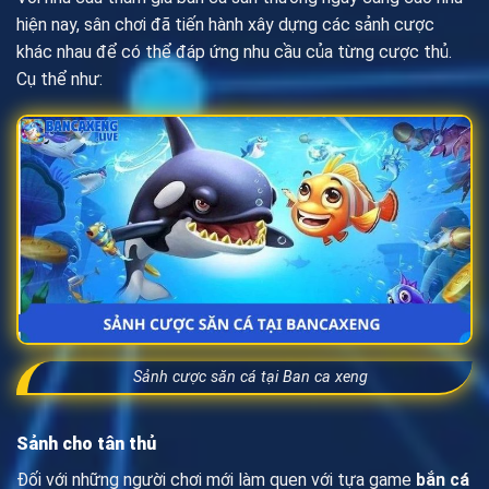
hiện nay, sân chơi đã tiến hành xây dựng các sảnh cược
khác nhau để có thể đáp ứng nhu cầu của từng cược thủ.
Cụ thể như:
Sảnh cược săn cá tại Ban ca xeng
Sảnh cho tân thủ
Đối với những người chơi mới làm quen với tựa game
bắn cá