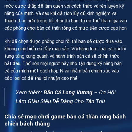
mức cược thấp để làm quen với cách thức và rèn luyện kỹ
năng của mình. Và sau khi đã tích lũy đủ kinh nghiệm và
thành thạo hơn trong lối chơi thì bạn đã có thể tham gia vào
các phòng chơi bắn cá thần rồng có mức tiền cược cao hơn.
Khi đã chọn được phòng chơi rồi thì bạn sẽ được đưa vào
không gian biển cả đầy màu sắc. Với hàng loạt loài cá bơi lội
tung tăng xung quanh và hành trình săn cá sẽ chính thức
bắt đầu. Thế nên mọi người hãy nhớ tận dụng kỹ năng bắn
cá của mình một cách hợp lý và nhắm bắn chính xác vào
các loài cá để thu lợi nhuận cao nhé.
Xem thêm:
Bắn Cá Long Vương
– Cơ Hội
Làm Giàu Siêu Dễ Dàng Cho Tân Thủ
Chia sẻ mẹo chơi game bắn cá thần rồng bách
chiến bách thắng