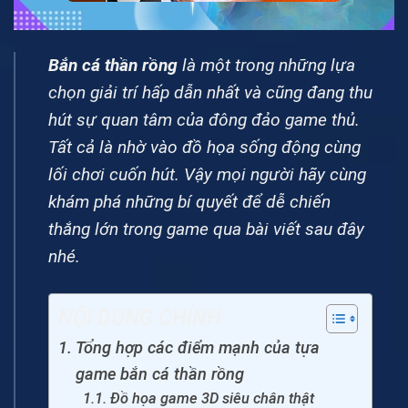
Bắn cá thần rồng
là một trong những lựa
chọn giải trí hấp dẫn nhất và cũng đang thu
hút sự quan tâm của đông đảo game thủ.
Tất cả là nhờ vào đồ họa sống động cùng
lối chơi cuốn hút. Vậy mọi người hãy cùng
khám phá những bí quyết để dễ chiến
thắng lớn trong game qua bài viết sau đây
nhé.
NỘI DUNG CHÍNH
Tổng hợp các điểm mạnh của tựa
game bắn cá thần rồng
Đồ họa game 3D siêu chân thật