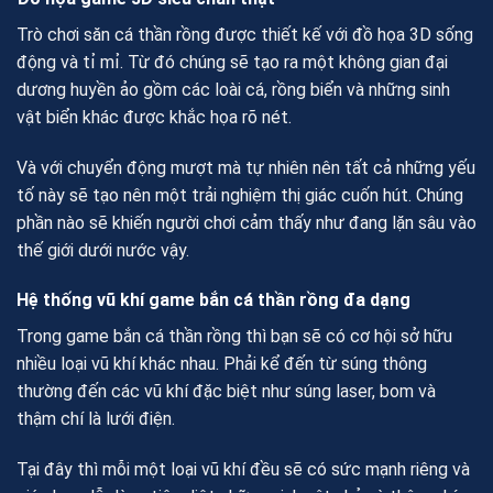
Trò chơi săn cá thần rồng được thiết kế với đồ họa 3D sống
động và tỉ mỉ. Từ đó chúng sẽ tạo ra một không gian đại
dương huyền ảo gồm các loài cá, rồng biển và những sinh
vật biển khác được khắc họa rõ nét.
Và với chuyển động mượt mà tự nhiên nên tất cả những yếu
tố này sẽ tạo nên một trải nghiệm thị giác cuốn hút. Chúng
phần nào sẽ khiến người chơi cảm thấy như đang lặn sâu vào
thế giới dưới nước vậy.
Hệ thống vũ khí game bắn cá thần rồng đa dạng
Trong game bắn cá thần rồng thì bạn sẽ có cơ hội sở hữu
nhiều loại vũ khí khác nhau. Phải kể đến từ súng thông
thường đến các vũ khí đặc biệt như súng laser, bom và
thậm chí là lưới điện.
Tại đây thì mỗi một loại vũ khí đều sẽ có sức mạnh riêng và