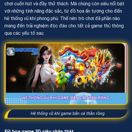
chơi cuốn hút và đầy thử thách. Mà chúng còn siêu nổi bật
với những tính năng đặc sắc, từ đồ họa ấn tượng cho đến
hệ thống vũ khí phong phú. Thế nên trò chơi đã phần nào
mang đến trải nghiệm độc đáo cho tất cả game thủ thông
qua các yếu tố sau:
Hệ thống vũ khí game bắn cá thần rồng
Đồ họa game 3D siêu chân thật