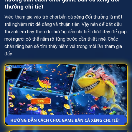
thưởng chi tiết
Việc tham gia vào trò chơi bắn cá xèng đổi thưởng là một
trải nghiệm rất dễ dàng và thuận tiện. Vậy nên để bắt đầu
thì anh em hãy theo dõi hướng dẫn chi tiết dưới đây để giúp
mọi người có thể nắm rõ từng bước cần thiết nhé. Chắc
chắn rằng bạn sẽ tìm thấy niềm vui trong mỗi lần tham gia
đấy.