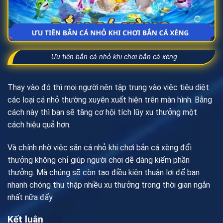
Ưu tiên bắn cá nhỏ khi chơi bắn cá xèng
Thay vào đó thì mọi người nên tập trung vào việc tiêu diệt
các loại cá nhỏ thường xuyên xuất hiện trên màn hình. Bằng
cách này thì bạn sẽ tăng cơ hội tích lũy xu thưởng một
cách hiệu quả hơn.
Và chính nhờ việc săn cá nhỏ khi chơi bắn cá xèng đổi
thưởng không chỉ giúp người chơi dễ dàng kiếm phần
thưởng. Mà chúng sẽ còn tạo điều kiện thuận lợi để bạn
nhanh chóng thu thập nhiều xu thưởng trong thời gian ngắn
nhất nữa đấy.
Kết luận