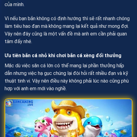
của mình.
Vì nếu bạn bắn không có định hướng thì sẽ rất nhanh chóng
làm tiêu hao đạn mà không mang lại kết quả như mong đợi.
Vậy nên đây cũng là một vấn đề mà anh em cần phải quan
tâm đấy nhé.
Ưu tiên bắn cá nhỏ khi chơi bắn cá xèng đổi thưởng
Mặc dù việc săn cá lớn có thể mang lại phần thưởng hấp
dẫn nhưng việc hạ gục chúng lại đòi hỏi rất nhiều đạn và kỹ
thuật tinh vi. Vậy nên điều này không phải lúc nào cũng phù
hợp với anh em mới vào nghề.