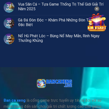
Vua Săn Cá – Tựa Game Thống Trị Thế Giới Giải Trí
31
Năm 2025
✕
Mar
Gà Đá Đòn Độc – Khám Phá Những Đòn Tấn Công
30
Đặc Biệt
Mar
Nổ Hũ Phát Lộc – Bùng Nổ May Mắn, Rinh Ngay
25
Thưởng Khủng
Mar
Ban ca xeng
là cổng game trực tuyến uy tín, ra đời với sứ
mệnh mang đến sân chơi giải trí chất lượng cao cho game