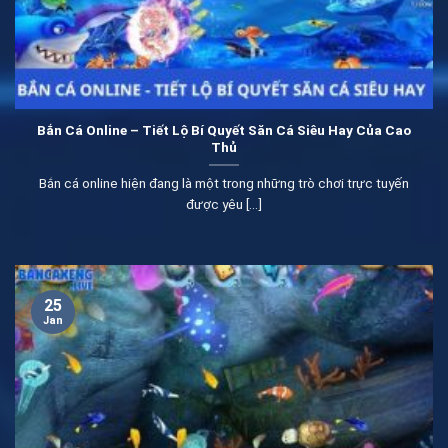
Bắn Cá Online – Tiết Lộ Bí Quyết Săn Cá Siêu Hay Của Cao
Thủ
Bắn cá online hiện đang là một trong những trò chơi trực tuyến
được yêu [...]
25
Jan