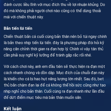
đánh cược liều lĩnh với mục đích thu về lợi nhuận khủng. Do
đó mà không phải người chơi nào cũng có thể dùng thoải
mái với chiến thuật này.
Bắn tiến lùi tiến
Chiến thuật bắn cá cuối cùng bản thân nên bỏ túi ngay chính
là bắn theo nhịp tiến lùi tiến. đây là phương pháp đòi hỏi kỹ
năng căn chỉnh thời gian ra đạn hợp lý. Chính vì vậy tân thủ
cần phải suy nghĩ kỹ lưỡng để tránh gặp rắc rối nhé.
Với cách chơi này, anh em đầu tiên sẽ thực hiện ra đạn một
cách nhanh chóng và dồn dập. Mục đích của chuỗi đạn này
là khiến cho cá bị hao hụt năng lượng lớn nhất. Sau đó, bet
thủ bắn chậm đạn lại để cá không thể hồi sức cũng như tạo
nhịp nghỉ cho bản thân. Cuối cùng ra đạn nhanh như lần đầu
để dứt điểm mục tiêu mà bản thân muốn săn.
Kết luận