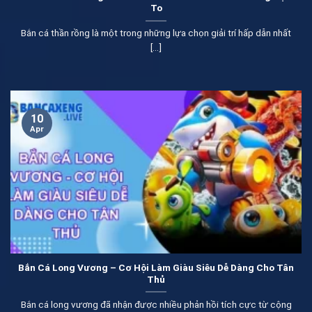
To
Bắn cá thần rồng là một trong những lựa chọn giải trí hấp dẫn nhất
[...]
10
Apr
Bắn Cá Long Vương – Cơ Hội Làm Giàu Siêu Dễ Dàng Cho Tân
Thủ
Bắn cá long vương đã nhận được nhiều phản hồi tích cực từ cộng