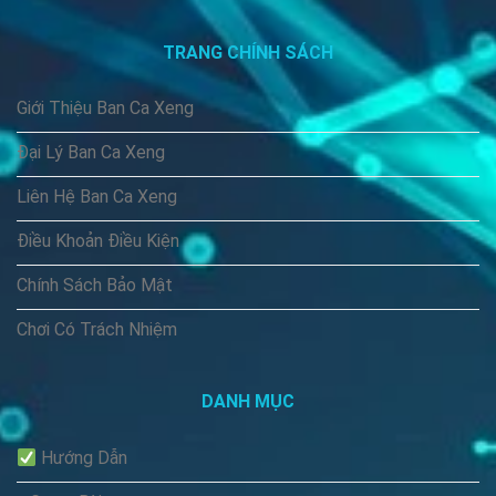
TRANG CHÍNH SÁCH
Giới Thiệu Ban Ca Xeng
Đại Lý Ban Ca Xeng
Liên Hệ Ban Ca Xeng
Điều Khoản Điều Kiện
Chính Sách Bảo Mật
Chơi Có Trách Nhiệm
DANH MỤC
Hướng Dẫn