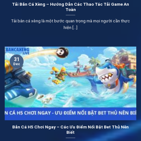
Tải Bắn Cá Xèng – Hướng Dẫn Các Thao Tác Tải Game An
Toàn
Tải bắn cá xèng là một bước quan trọng mà mọi người cần thực
hiện [...]
31
Dec
Bắn Cá H5 Chơi Ngay – Các Ưu Điểm Nổi Bật Bet Thủ Nên
Biết