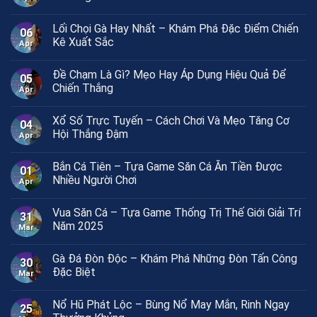
Lối Chọi Gà Hay Nhất – Khám Phá Đặc Điểm Chiến
06
Kê Xuất Sắc
Apr
Đề Chạm Là Gì? Mẹo Hay Áp Dụng Hiệu Quả Để
05
Chiến Thắng
Apr
Xổ Số Trực Tuyến – Cách Chơi Và Mẹo Tăng Cơ
04
Hội Thắng Đậm
Apr
Bắn Cá Tiên – Tựa Game Săn Cá Ăn Tiền Được
01
Nhiều Người Chơi
Apr
Vua Săn Cá – Tựa Game Thống Trị Thế Giới Giải Trí
31
Năm 2025
Mar
Gà Đá Đòn Độc – Khám Phá Những Đòn Tấn Công
30
Đặc Biệt
Mar
Nổ Hũ Phát Lộc – Bùng Nổ May Mắn, Rinh Ngay
25