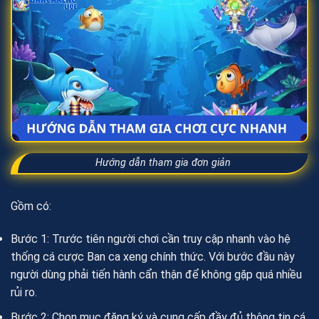
Hướng dẫn tham gia đơn giản
Gồm có:
Bước 1: Trước tiên người chơi cần truy cập nhanh vào hệ
thống cá cược Ban ca xeng chính thức. Với bước đầu này
người dùng phải tiến hành cẩn thận để không gặp quá nhiều
rủi ro.
Bước 2: Chọn mục đăng ký và cung cấp đầy đủ thông tin cá