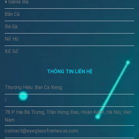
♦️ Game Bài
Bắn Cá
Đá Gà
Nổ Hũ
Xổ Số
THÔNG TIN LIÊN HỆ
Thương Hiệu: Ban Ca Xeng
/
78 P. Hai Bà Trưng, Trần Hưng Đạo, Hoàn Kiếm, Hà Nội, Việt
Nam
contact@eyeglassframes.us.com