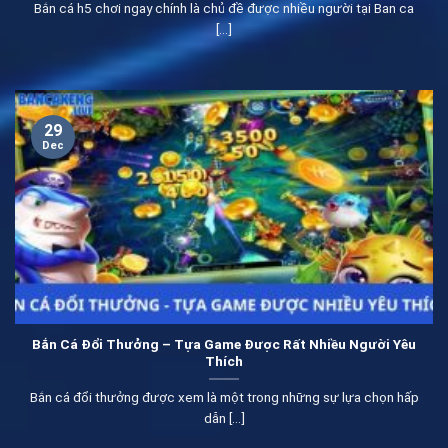
Bắn cá h5 chơi ngay chính là chủ đề được nhiều người tại Ban ca
[...]
29
Dec
Bắn Cá Đổi Thưởng – Tựa Game Được Rất Nhiều Người Yêu
Thích
Bắn cá đổi thưởng được xem là một trong những sự lựa chọn hấp
dẫn [...]