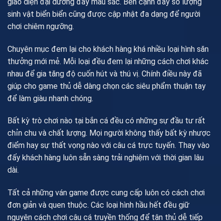
giao diện đại dương đầy màu sắc. Bên cạnh đấy số lượng
sinh vật biển biển cũng được cập nhật đa dạng để người
chơi chiêm ngưỡng.
Chuyên mục đem lại cho khách hàng khá nhiều loại hình săn
thưởng mới mẻ. Mỗi loại đều đem lại những cách chơi khác
nhau để gia tăng độ cuốn hút và thú vị. Chính điều này đã
giúp cho game thủ dễ dàng chọn các siêu phẩm thuận tay
để làm giàu nhanh chóng.
Bất kỳ trò chơi nào tại bắn cá đều có những sự đầu tư rất
chỉn chu và chất lượng. Mọi người không thấy bất kỳ nhược
điểm hay sự thất vọng nào với câu cá trực tuyến. Thay vào
đấy khách hàng luôn sẵn sàng trải nghiệm với thời gian lâu
dài.
Tất cả những ván game được cung cấp luôn có cách chơi
đơn giản và quen thuộc. Các loại hình hầu hết đều giữ
nguyên cách chơi câu cá truyền thống để tân thủ dễ tiếp