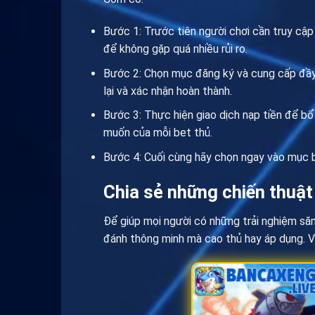
Bước 1: Trước tiên người chơi cần truy cậ
để không gặp quá nhiều rủi ro.
Bước 2: Chọn mục đăng ký và cung cấp đầy 
lại và xác nhận hoàn thành.
Bước 3: Thực hiện giao dịch nạp tiền để bổ
muốn của mỗi bet thủ.
Bước 4: Cuối cùng hãy chọn ngay vào mục bắ
Chia sẻ những chiến thuật 
Để giúp mọi người có những trải nghiệm să
đánh thông minh mà cao thủ hay áp dụng. 