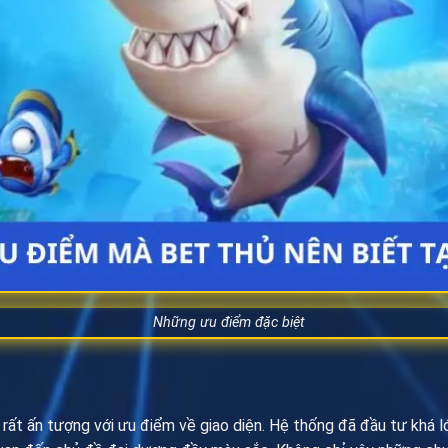
Những ưu điểm đặc biệt
rất ấn tượng với ưu điểm về giao diện. Hệ thống đã đầu tư khá l