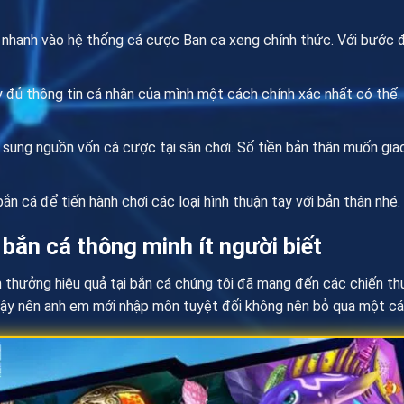
p nhanh vào hệ thống cá cược Ban ca xeng chính thức. Với bước đ
đủ thông tin cá nhân của mình một cách chính xác nhất có thể. S
 sung nguồn vốn cá cược tại sân chơi. Số tiền bản thân muốn gia
n cá để tiến hành chơi các loại hình thuận tay với bản thân nhé.
bắn cá thông minh ít người biết
n thưởng hiệu quả tại bắn cá chúng tôi đã mang đến các chiến th
Vậy nên anh em mới nhập môn tuyệt đối không nên bỏ qua một cá