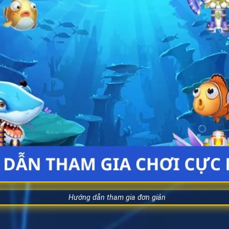
Hướng dẫn tham gia đơn giản