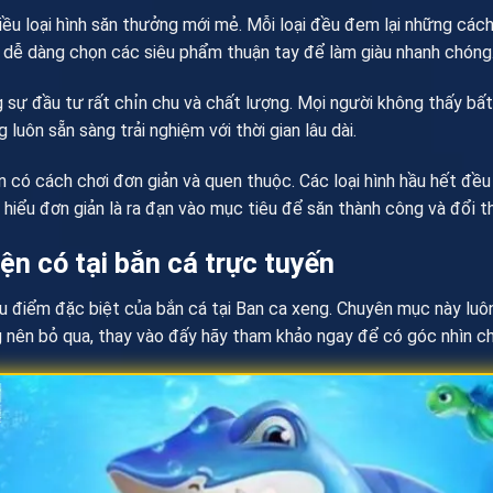
ều loại hình săn thưởng mới mẻ. Mỗi loại đều đem lại những cách
ủ dễ dàng chọn các siêu phẩm thuận tay để làm giàu nhanh chóng
g sự đầu tư rất chỉn chu và chất lượng. Mọi người không thấy bấ
luôn sẵn sàng trải nghiệm với thời gian lâu dài.
có cách chơi đơn giản và quen thuộc. Các loại hình hầu hết đều
 hiểu đơn giản là ra đạn vào mục tiêu để săn thành công và đổi 
ện có tại bắn cá trực tuyến
 điểm đặc biệt của bắn cá tại Ban ca xeng. Chuyên mục này luôn
g nên bỏ qua, thay vào đấy hãy tham khảo ngay để có góc nhìn ch