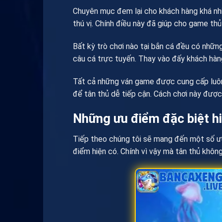
Chuyên mục đem lại cho khách hàng khá nhi
thú vị. Chính điều này đã giúp cho game th
Bất kỳ trò chơi nào tại bắn cá đều có nhữn
câu cá trực tuyến. Thay vào đấy khách hàng 
Tất cả những ván game được cung cấp luôn 
để tân thủ dễ tiếp cận. Cách chơi này được
Những ưu điểm đặc biệt hi
Tiếp theo chúng tôi sẽ mang đến một số ưu
điểm hiện có. Chính vì vậy mà tân thủ khôn