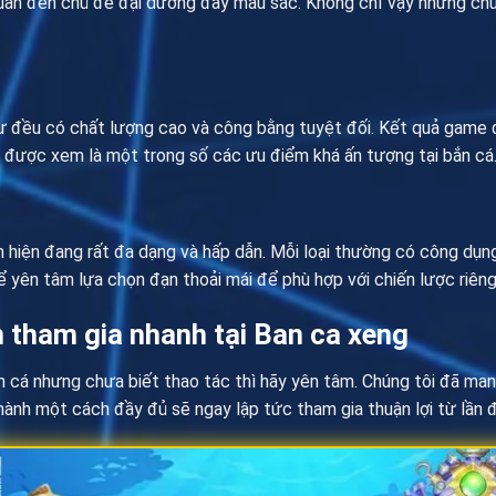
 quan đến chủ đề đại dương đầy màu sắc. Không chỉ vậy những 
hư đều có chất lượng cao và công bằng tuyệt đối. Kết quả game
y được xem là một trong số các ưu điểm khá ấn tượng tại bắn cá
 hiện đang rất đa dạng và hấp dẫn. Mỗi loại thường có công dụ
ể yên tâm lựa chọn đạn thoải mái để phù hợp với chiến lược riêng
tham gia nhanh tại Ban ca xeng
 cá nhưng chưa biết thao tác thì hãy yên tâm. Chúng tôi đã ma
 hành một cách đầy đủ sẽ ngay lập tức tham gia thuận lợi từ lần đ