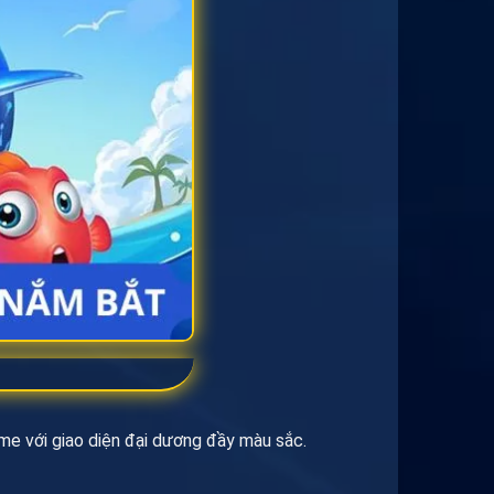
me với giao diện đại dương đầy màu sắc.