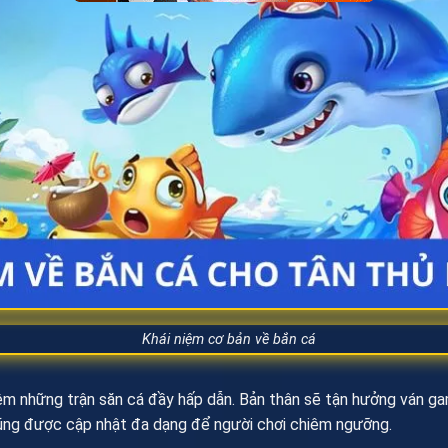
Khái niệm cơ bản về bắn cá
iệm những trận săn cá đầy hấp dẫn. Bản thân sẽ tận hưởng ván ga
cũng được cập nhật đa dạng để người chơi chiêm ngưỡng.