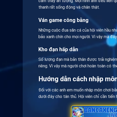
cảm thấy ấn tượng. Mọi hình ảnh đều liên
thanh rất sống động và chân thật.
Ván game công bằng
Những cuộc đua săn cá của hội viên hầu n
bảo xanh chín cho mọi người. Vì vậy mà đâ
Kho đạn hấp dẫn
Số lượng đạn mà bản thân được trải nghiệm
riêng. Vì vậy mà người chơi hoàn toàn có th
Hướng dẫn cách nhập môn 
Đối với các anh em muốn nhập môn chơi bắn
dưới đây cho tân thủ. Hội viên chỉ cần tiến