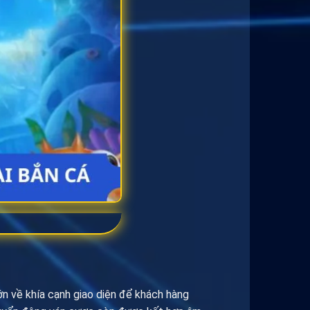
ớn về khía cạnh giao diện để khách hàng