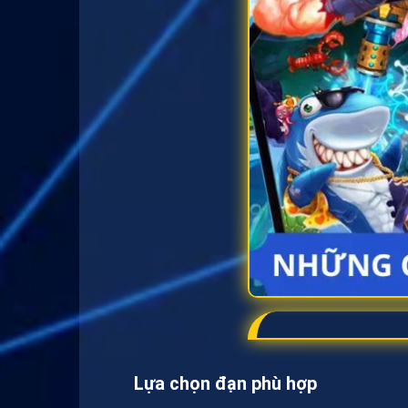
Lựa chọn đạn phù hợp