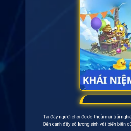
Tại đây người chơi được thoải mái trải ngh
Bên cạnh đấy số lượng sinh vật biển biển 