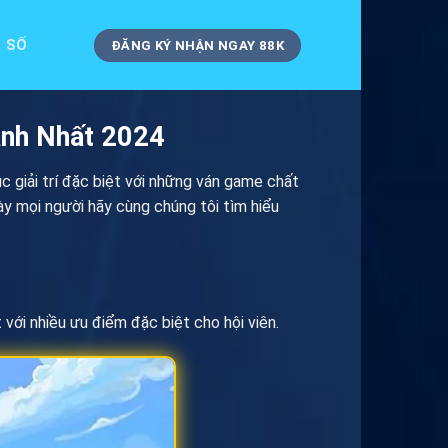
 SỐ
ĐĂNG KÝ NHẬN NGAY 88K
ành Nhất 2024
c giải trí đặc biệt với những ván game chất
ày mọi người hãy cùng chúng tôi tìm hiểu
với nhiều ưu điểm đặc biệt cho hội viên.