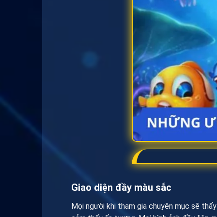
Giao diện đầy màu sắc
Mọi người khi tham gia chuyên mục sẽ thấy 