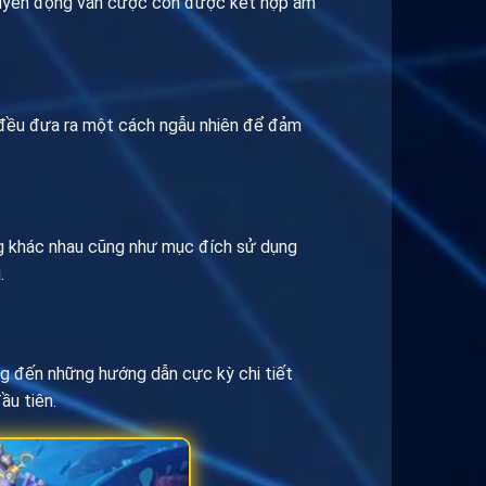
chuyển động ván cược còn được kết hợp âm
 đều đưa ra một cách ngẫu nhiên để đảm
.
ng khác nhau cũng như mục đích sử dụng
.
ng đến những hướng dẫn cực kỳ chi tiết
ầu tiên.