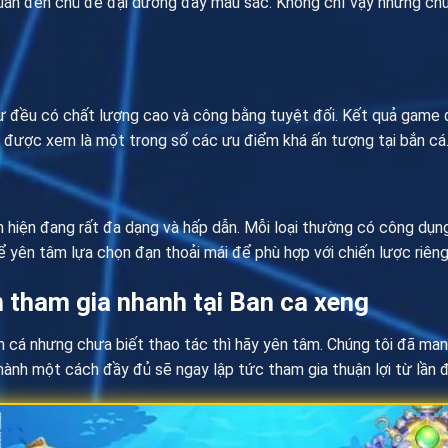
 quan đến chủ đề đại dương đầy màu sắc. Không chỉ vậy những 
hư đều có chất lượng cao và công bằng tuyệt đối. Kết quả game
y được xem là một trong số các ưu điểm khá ấn tượng tại bắn cá
 hiện đang rất đa dạng và hấp dẫn. Mỗi loại thường có công dụ
ể yên tâm lựa chọn đạn thoải mái để phù hợp với chiến lược riêng
tham gia nhanh tại Ban ca xeng
 cá nhưng chưa biết thao tác thì hãy yên tâm. Chúng tôi đã ma
 hành một cách đầy đủ sẽ ngay lập tức tham gia thuận lợi từ lần đ