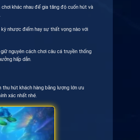
 chơi khác nhau để gia tăng độ cuốn hút và
.
t kỳ nhược điểm hay sự thất vọng nào với
 giữ nguyên cách chơi câu cá truyền thống
thưởng hấp dẫn.
 thu hút khách hàng bằng lượng lớn ưu
ính xác nhất nhé.