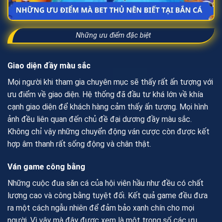
Những ưu điểm đặc biệt
Giao diện đầy màu sắc
Mọi người khi tham gia chuyên mục sẽ thấy rất ấn tượng với
ưu điểm về giao diện. Hệ thống đã đầu tư khá lớn về khía
cạnh giao diện để khách hàng cảm thấy ấn tượng. Mọi hình
ảnh đều liên quan đến chủ đề đại dương đầy màu sắc.
Không chỉ vậy những chuyển động ván cược còn được kết
hợp âm thanh rất sống động và chân thật.
Ván game công bằng
Những cuộc đua săn cá của hội viên hầu như đều có chất
lượng cao và công bằng tuyệt đối. Kết quả game đều đưa
ra một cách ngẫu nhiên để đảm bảo xanh chín cho mọi
người. Vì vậy mà đây được xem là một trong số các ưu