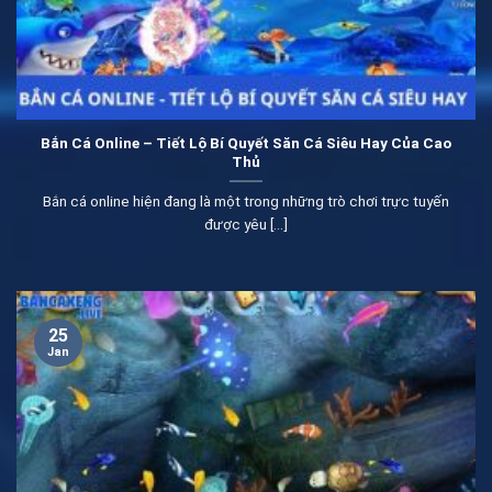
Bắn Cá Online – Tiết Lộ Bí Quyết Săn Cá Siêu Hay Của Cao
Thủ
Bắn cá online hiện đang là một trong những trò chơi trực tuyến
được yêu [...]
25
Jan