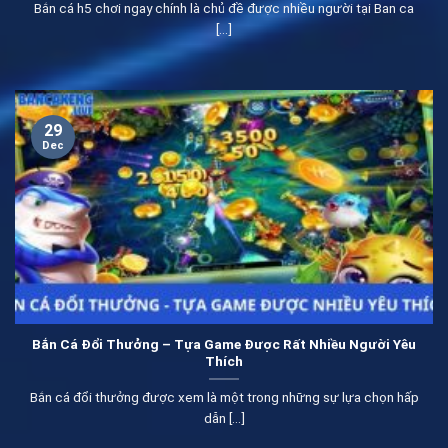
Bắn cá h5 chơi ngay chính là chủ đề được nhiều người tại Ban ca
[...]
29
Dec
Bắn Cá Đổi Thưởng – Tựa Game Được Rất Nhiều Người Yêu
Thích
Bắn cá đổi thưởng được xem là một trong những sự lựa chọn hấp
dẫn [...]