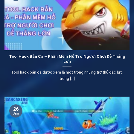
Tool Hack Bắn Cá – Phần Mềm Hỗ Trợ Người Chơi Dễ Thắng
Lớn
Tool hack bắn cá được xem là một trong những trợ thủ đắc lực
trong [...]
26
Jan