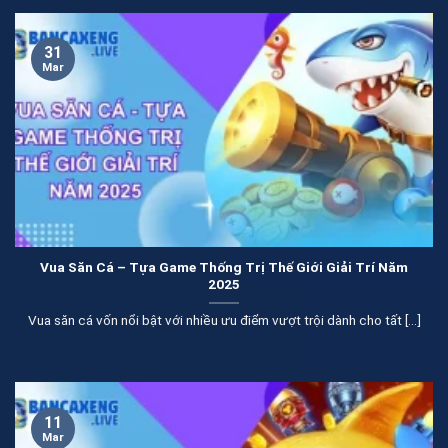
31
Mar
Vua Săn Cá – Tựa Game Thống Trị Thế Giới Giải Trí Năm
2025
Vua săn cá vốn nổi bật với nhiều ưu điểm vượt trội dành cho tất [...]
11
Mar