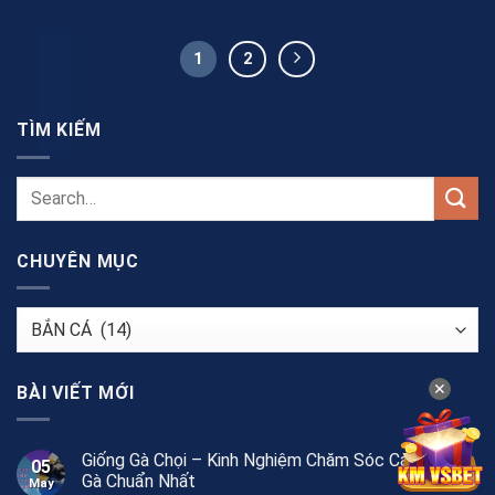
1
2
TÌM KIẾM
CHUYÊN MỤC
CHUYÊN
MỤC
✕
BÀI VIẾT MỚI
Giống Gà Chọi – Kinh Nghiệm Chăm Sóc Các Giống
05
Gà Chuẩn Nhất
May