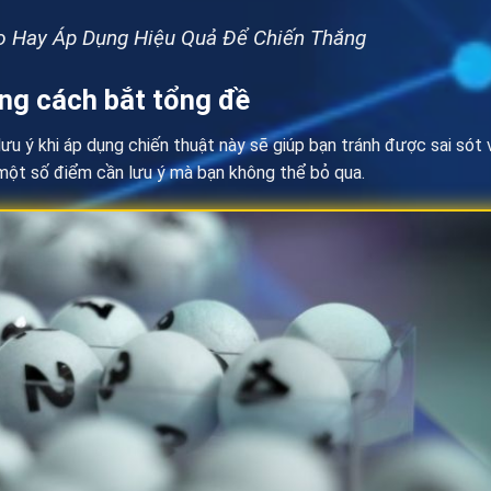
o Hay Áp Dụng Hiệu Quả Để Chiến Thắng
ụng cách bắt tổng đề
ưu ý khi áp dụng chiến thuật này sẽ giúp bạn tránh được sai sót 
 một số điểm cần lưu ý mà bạn không thể bỏ qua.