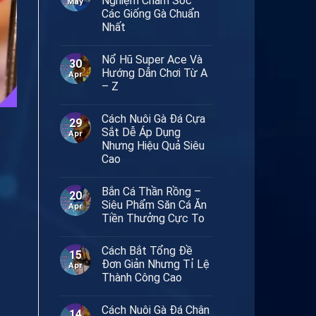
Nghiệm Chăm Sóc
May
Các Giống Gà Chuẩn
Nhất
Nổ Hũ Super Ace Và
30
Hướng Dẫn Chơi Từ A
Apr
– Z
Cách Nuôi Gà Đá Cựa
29
Sắt Dễ Áp Dụng
Apr
Nhưng Hiệu Quả Siêu
Cao
Bắn Cá Thần Rồng –
20
Siêu Phẩm Săn Cá Ăn
Apr
Tiền Thưởng Cực To
Cách Bắt Tổng Đề
15
Đơn Giản Nhưng Tỉ Lệ
Apr
Thành Công Cao
Cách Nuôi Gà Đá Chân
14