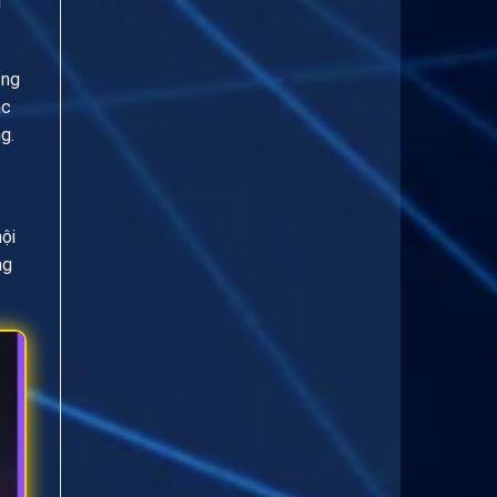
u
ổng
ác
g.
hội
ng