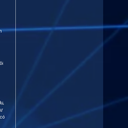
n
õi
ụ,
dự
 có