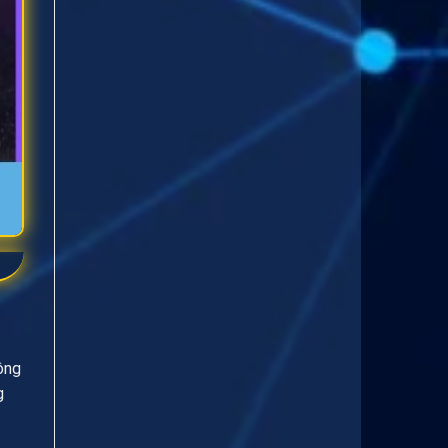
ông
g