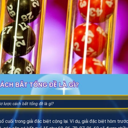
ơ lược cách bắt tổng đề là gì?
số cuối trong giải đặc biệt cộng lại. Ví dụ, giải đặc biệt hôm trướ