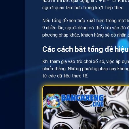
45678 thì kết quả cộng là 7 + 8 = 15. Khi đ
người quan tâm hơn trong lượt tiếp theo.
Nếu tổng đề liên tiếp xuất hiện trong một 
9 nhiều lần, người dùng có thể dựa vào đó đ
phương pháp khác, khách hàng sẽ có nhận đị
Các cách bắt tổng đề hiệu 
Khi tham gia vào trò chơi xổ số, việc áp dụ
chiến thắng. Những phương pháp này không 
từ các dữ liệu thực tế.