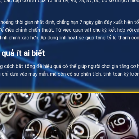
ó, các cặp có kết quả 15 như 69, 96, 78, 87, 06, 60 sẽ được nhiề
khoảng thời gian nhất định, chẳng hạn 7 ngày gần đây xuất hiện t
ể điều chỉnh chiến thuật. Từ việc quan sát chu kỳ, kết hợp với c
nh chính xác hơn. Áp dụng linh hoạt sẽ giúp tăng tỷ lệ thành côn
quả ít ai biết
ng cách bắt tổng đề hiệu quả có thể giúp người chơi gia tăng cơ 
chỉ dựa vào may mắn, mà còn có sự phân tích, tính toán kỹ lưỡ