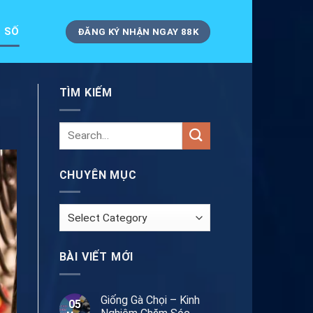
 SỐ
ĐĂNG KÝ NHẬN NGAY 88K
TÌM KIẾM
CHUYÊN MỤC
CHUYÊN
MỤC
BÀI VIẾT MỚI
Giống Gà Chọi – Kinh
05