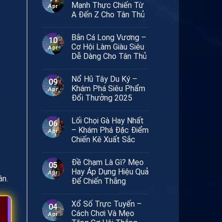
Mạnh Thực Chiến Từ
Apr
A Đến Z Cho Tân Thủ
Bắn Cá Long Vương –
10
Cơ Hội Làm Giàu Siêu
Apr
Dễ Dàng Cho Tân Thủ
Nổ Hũ Tây Du Ký –
09
Khám Phá Siêu Phẩm
Apr
Đổi Thưởng 2025
Lối Chọi Gà Hay Nhất
06
– Khám Phá Đặc Điểm
Apr
Chiến Kê Xuất Sắc
Đề Chạm Là Gì? Mẹo
05
Hay Áp Dụng Hiệu Quả
Apr
ân.
Để Chiến Thắng
Xổ Số Trực Tuyến –
04
Cách Chơi Và Mẹo
Apr