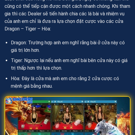
cũng có thể tiếp cận được một cách nhanh chóng. Khi tham
gia thì các Dealer sẽ tiến hành chia các lá bài và nhiệm vụ
của anh em chỉ là đưa ra lựa chọn đặt cược vào các cửa
Dragon – Tiger – Hòa:
Dragon: Trường hợp anh em nghĩ rằng bài ở cửa này có
giá trị lớn hơn.
Tiger: Ngược lại nếu anh em nghĩ bài bên cửa này có giá
trị thấp hơn thì lựa chọn.
Hòa: Đây là cửa mà anh em cho rằng 2 cửa cược có
mệnh giá bằng nhau.