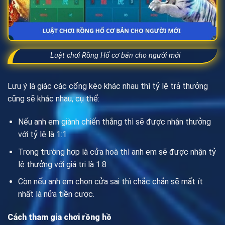
Luật chơi Rồng Hổ cơ bản cho người mới
Lưu ý là giác các cổng kèo khác nhau thì tỷ lệ trả thưởng
cũng sẽ khác nhau, cụ thể:
Nếu anh em giành chiến thắng thì sẽ được nhận thưởng
với tỷ lệ là 1:1
Trong trường hợp là cửa hoà thì anh em sẽ được nhận tỷ
lệ thưởng với giá trị là 1:8
Còn nếu anh em chọn cửa sai thì chắc chắn sẽ mất ít
nhất là nửa tiền cược.
Cách tham gia chơi rồng hồ