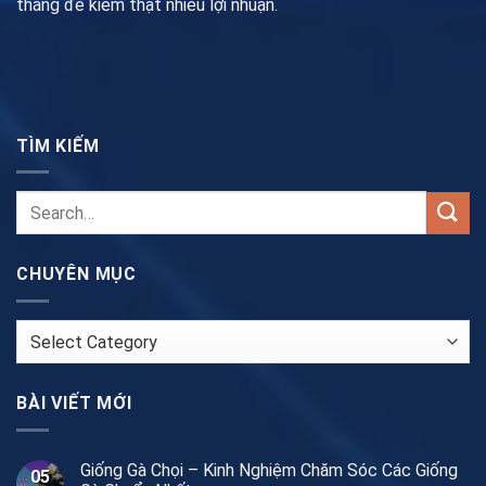
thắng để kiếm thật nhiều lợi nhuận.
TÌM KIẾM
CHUYÊN MỤC
CHUYÊN
MỤC
BÀI VIẾT MỚI
Giống Gà Chọi – Kinh Nghiệm Chăm Sóc Các Giống
05