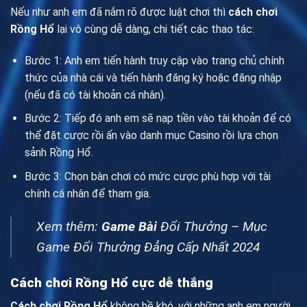
Nếu như anh em đã nắm rõ được luật chơi thì
cách chơi
Rồng Hổ
lại vô cùng dễ dàng, chi tiết các thao tác:
Bước 1: Anh em tiến hành truy cập vào trang chủ chính
thức của nhà cái và tiến hành đăng ký hoặc đăng nhập
(nếu đã có tài khoản cá nhân).
Bước 2: Tiếp đó anh em sẽ nạp tiền vào tài khoản để có
thể đặt cược rồi ấn vào danh mục Casino rồi lựa chọn
sảnh Rồng Hổ.
Bước 3: Chọn bàn chơi có mức cược phù hợp với tài
chính cá nhân để tham gia.
Xem thêm:
Game Bài
Đổi Thưởng – Mục
Game Đổi Thưởng Đẳng Cấp Nhất 2024
Cách chơi Rồng Hổ cực dễ thắng
Cách chơi Rồng Hổ
không hề khó, với những anh em người