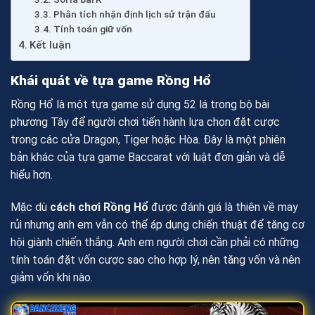
Phân tích nhận định lịch sử trận đấu
Tính toán giữ vốn
Kết luận
Khái quát về tựa game Rồng Hổ
Rồng Hổ là một tựa game sử dụng 52 lá trong bộ bài
phương Tây để người chơi tiến hành lựa chọn đặt cược
trong các cửa Dragon, Tiger hoặc Hòa. Đây là một phiên
bản khác của tựa game Baccarat với luật đơn giản và dễ
hiểu hơn.
Mặc dù
cách chơi Rồng Hổ
được đánh giá là thiên về may
rủi nhưng anh em vẫn có thể áp dụng chiến thuật để tăng cơ
hội giành chiến thắng. Anh em người chơi cần phải có những
tính toán đặt vốn cược sao cho hợp lý, nên tăng vốn và nên
giảm vốn khi nào.