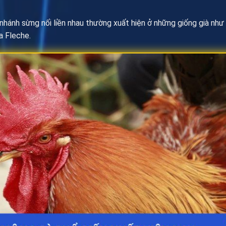
hánh sừng nối liền nhau thường xuất hiện ở những giống già như
a Fleche.