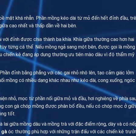
ề mặt khá nhẵn. Phần mồng kéo dài từ mỏ đến hết đỉnh đầu, tr
iữa cao nhất và thấp dần về hai bên.
i với đỉnh được chia thành ba khía. Khía giữa thường cao hơn hai
rơn tùy từng cá thể. Nếu mồng ngả sang một bên, được gọi là mồng
ều chiến kê đang áp dụng thường ưu tiên mào dâu vì độ thẩm mỹ
 Phần đỉnh bằng phẳng với các gai nhỏ nhô lên, tạo cảm giác lởm
ối mồng có nhiều dạng khác nhau như kéo dài, cong xuống, ngóc
ện nhỏ, mọc từ phần nối giữa mỏ và đầu, hơi nghiêng về phía sau
hững con gà chóp mồng được phân bố đều, nếu có chóp mọc ở giữa
ông tốt.
à lai giữa mồng dâu và mồng trà với đặc điểm rộng, dày và có nế
 gà
óc thường phù hợp với những trận đấu với các chiến kê trưở