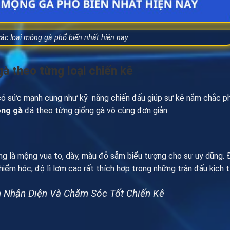
ác loại mộng gà phổ biến nhất hiện nay
 theo từng loại chiến kê
có sức mạnh cung như kỹ năng chiến đấu giúp sư kê nắm chắc p
ồng gà
đá theo từng giống gà vô cùng đơn giản:
ng là mộng vua to, dày, màu đỏ sẫm biểu tượng cho sự uy dũng. 
 hiểm hóc, độ lì lợm cao rất thích hợp trong những trận đấu kịch t
 Nhận Diện Và Chăm Sóc Tốt Chiến Kê