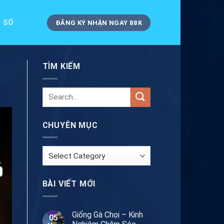
 SỐ
ĐĂNG KÝ NHẬN NGAY 88K
TÌM KIẾM
CHUYÊN MỤC
CHUYÊN
MỤC
BÀI VIẾT MỚI
Giống Gà Chọi – Kinh
05