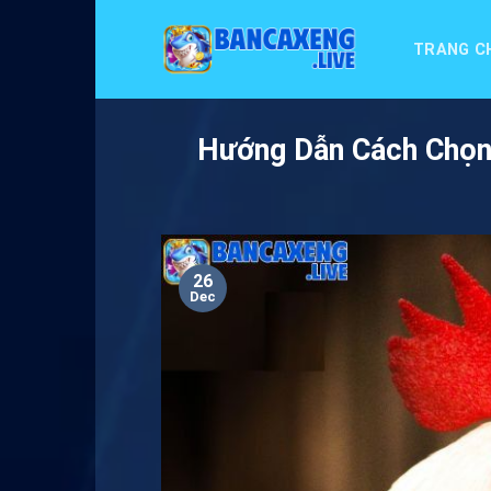
Skip
to
TRANG C
content
Hướng Dẫn Cách Chọn
26
Dec