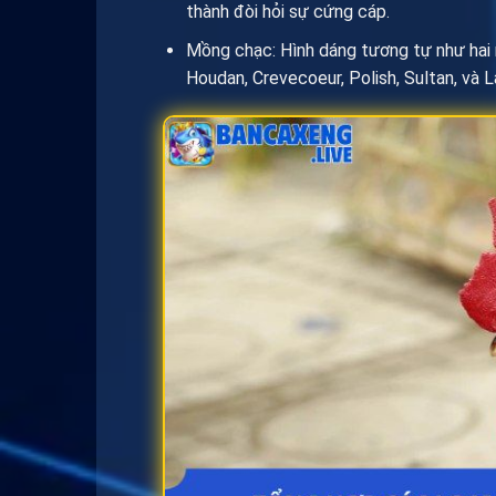
thành đòi hỏi sự cứng cáp.
Mồng chạc: Hình dáng tương tự như hai n
Houdan, Crevecoeur, Polish, Sultan, và L