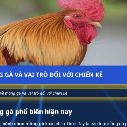
về mộng gà và vai trò đối với chiến kê
g gà phổ biến hiện nay
g
cách chọn mồng gà
khác nhau. Dưới đây là các loại mồng gà 