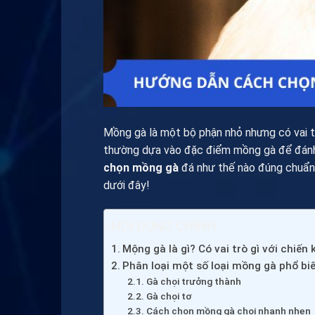
Mồng gà là một bộ phận nhỏ nhưng có vai tr
thường dựa vào đặc điểm mồng gà để đánh 
chọn mồng gà
đá như thế nào đúng chuẩ
dưới đây!
NỘI DUNG CHÍNH
Mộng gà là gì? Có vai trò gì với chiến 
Phân loại một số loại mồng gà phổ biế
Gà chọi trưởng thành
Gà chọi tơ
Cách chọn mồng gà chọi nhanh nhẹn