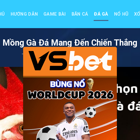
HỦ
HƯỚNG DẪN
GAME BÀI
BẮN CÁ
ĐÁ GÀ
NỔ HŨ
XỔ
 Mồng Gà Đá Mang Đến Chiến Thắng
×