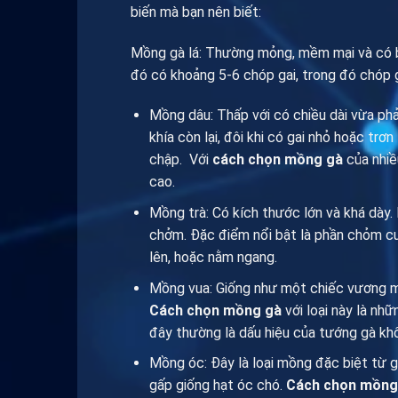
biến mà bạn nên biết:
Mồng gà lá: Thường mỏng, mềm mại và có b
đó có khoảng 5-6 chóp gai, trong đó chóp g
Mồng dâu: Thấp với có chiều dài vừa phả
khía còn lại, đôi khi có gai nhỏ hoặc t
chập. Với
cách chọn mồng gà
của nhi
cao.
Mồng trà: Có kích thước lớn và khá dày.
chởm. Đặc điểm nổi bật là phần chỏm cu
lên, hoặc nằm ngang.
Mồng vua: Giống như một chiếc vương mi
Cách chọn mồng gà
với loại này là n
đây thường là dấu hiệu của tướng gà kh
Mồng óc: Đây là loại mồng đặc biệt từ g
gấp giống hạt óc chó.
Cách chọn mồng