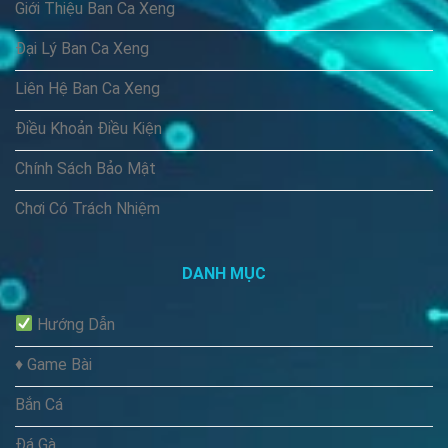
Giới Thiệu Ban Ca Xeng
Đại Lý Ban Ca Xeng
Liên Hệ Ban Ca Xeng
Điều Khoản Điều Kiện
Chính Sách Bảo Mật
Chơi Có Trách Nhiệm
DANH MỤC
Hướng Dẫn
♦️ Game Bài
Bắn Cá
Đá Gà