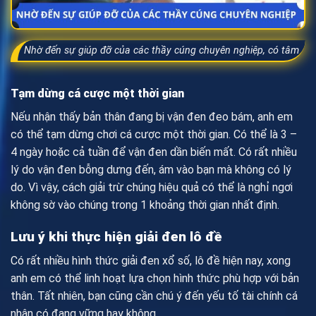
Nhờ đến sự giúp đỡ của các thầy cúng chuyên nghiệp, có tâm
Tạm dừng cá cược một thời gian
Nếu nhận thấy bản thân đang bị vận đen đeo bám, anh em
có thể tạm dừng chơi cá cược một thời gian. Có thể là 3 –
4 ngày hoặc cả tuần để vận đen dần biến mất. Có rất nhiều
lý do vận đen bỗng dưng đến, ám vào bạn mà không có lý
do. Vì vậy, cách giải trừ chúng hiệu quả có thể là nghỉ ngơi
không sờ vào chúng trong 1 khoảng thời gian nhất định.
Lưu ý khi thực hiện giải đen lô đề
Có rất nhiều hình thức giải đen xổ số, lô đề hiện nay, xong
anh em có thể linh hoạt lựa chọn hình thức phù hợp với bản
thân. Tất nhiên, bạn cũng cần chú ý đến yếu tố tài chính cá
nhân có đang vững hay không.