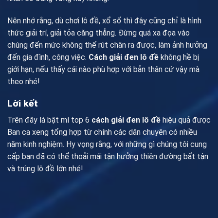
Nên nhớ rằng, dù chơi lô đề, xổ số thì đây cũng chỉ là hình
thức giải trí, giải tỏa căng thẳng. Đừng quá xa đọa vào
chúng đến mức không thể rút chân ra được, làm ảnh hưởng
đến gia đình, công việc.
Cách giải đen lô đề
không hề bị
giới hạn, nếu thấy cái nào phù hợp với bản thân cứ vậy mà
theo nhé!
Lời kết
Trên đây là bật mí top 6
cách giải đen lô đề
hiệu quả được
Ban ca xeng tổng hợp từ chính các dân chuyên có nhiều
năm kinh nghiệm. Hy vọng rằng, với những gì chúng tôi cung
cấp bạn đã có thể thoải mái tận hưởng thiên đường bất tận
và trúng lô đề lớn nhé!