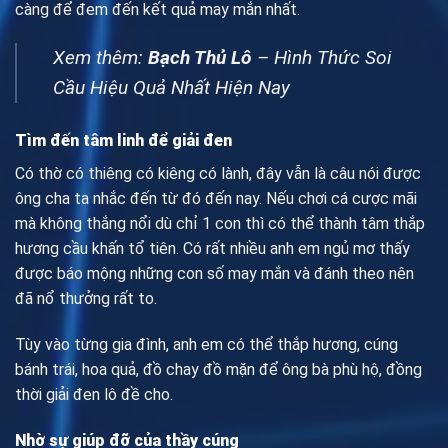
càng để đem đến kết quả may mắn nhất.
Xem thêm:
Bạch Thủ Lô
– Hình Thức Soi
Cầu Hiệu Quả Nhất Hiện Nay
Tìm đến tâm linh để giải đen
Có thờ có thiêng có kiêng có lành, đây vẫn là câu nói được
ông cha ta nhắc đến từ đó đến nay. Nếu chơi cá cược mãi
mà không thắng nổi dù chỉ 1 con thì có thể thành tâm thắp
hương cầu khấn tổ tiên. Có rất nhiều anh em ngủ mơ thấy
được báo mộng những con số may mắn và đánh theo nên
đã nổ thưởng rất to.
Tùy vào từng gia đình, anh em có thể thắp hương, cúng
bánh trái, hoa quả, đồ chay đồ mặn để ông bà phù hộ, đồng
thời giải đen lô đề cho.
Nhờ sự giúp đỡ của thầy cúng