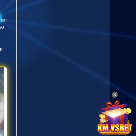
 hạn
 và
ền
✕