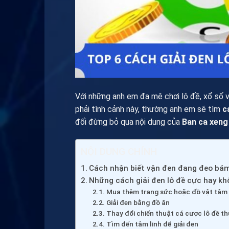
Với những anh em đa mê chơi lô đề, xổ số vi
phải tình cảnh này, thường anh em sẽ tìm
c
đối đừng bỏ qua nội dung của
Ban ca xeng
NỘI DUNG CHÍNH
Cách nhận biết vận đen đang đeo bá
Những cách giải đen lô đề cực hay khô
Mua thêm trang sức hoặc đồ vật tâm 
Giải đen bằng đồ ăn
Thay đổi chiến thuật cá cược lô đề t
Tìm đến tâm linh để giải đen