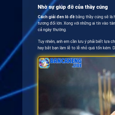
Nhờ sự giúp đỡ của thầy cúng
Cách giải đen lô đề
bằng thầy cúng sẽ là h
tương đối lớn. Xong với những ai tín vào tâ
cả ngày thường.
Tuy nhiên, anh em cần lưu ý phải biết lựa c
hay bắt bạn làm lễ to lễ nhỏ quá tốn kém. D