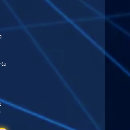
g
màu
t
m