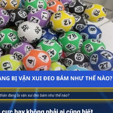
thân đang bị vận xui đeo bám như thế nào?
 cực hay không phải ai cũng biết