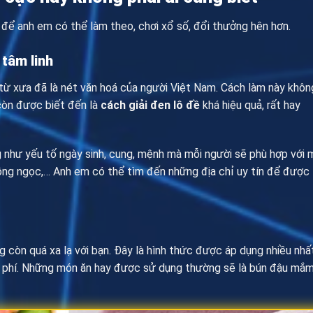
để anh em có thể làm theo, chơi xổ số, đổi thưởng hên hơn.
tâm linh
ừ xưa đã là nét văn hoá của người Việt Nam. Cách làm này khôn
 còn được biết đến là
cách giải đen lô đề
khá hiệu quả, rất hay
 như yếu tố ngày sinh, cung, mệnh mà mỗi người sẽ phù hợp với 
hồng ngọc,… Anh em có thể tìm đến những địa chỉ uy tín để được
 còn quá xa lạ với bạn. Đây là hình thức được áp dụng nhiều nhấ
hi phí. Những món ăn hay được sử dụng thường sẽ là bún đậu mắ