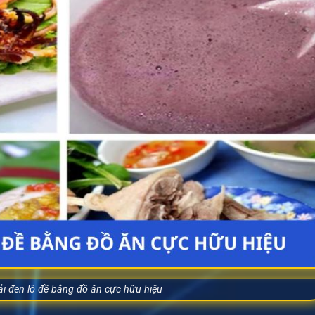
ải đen lô đề bằng đồ ăn cực hữu hiệu