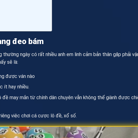
đang đeo bám
g thường ngày có rất nhiều anh em linh cảm bản thân gặp phải vậ
ấy sẽ là:
ng được ván nào
 ít hay nhiều.
lô đề may mắn từ chính dân chuyên vẫn không thể giành được ch
iêng việc chơi cá cược lô đề, xổ số.