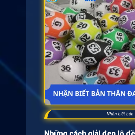
Nhận biết bản 
Những cách giải đen lô đề