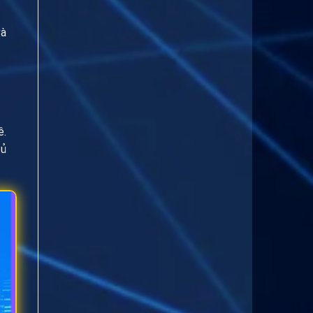
và
ê.
đủ