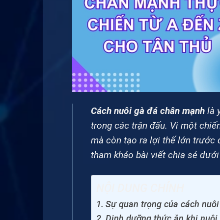
Cách nuôi gà đá chân mạnh
là 
trong các trận đấu. Vì một chiế
mà còn tạo ra lợi thế lớn trước
tham khảo bài viết chia sẻ dưới
NỘI DUNG CHÍNH
Sự quan trọng của cách nuôi
Dinh dưỡng thức ăn khi nuôi 