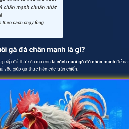
đá chân mạnh chuẩn nhất
gà
 theo cách chạy lồng
ôi gà đá chân mạnh là gì?
ng cấp đủ thức ăn mà còn là
cách nuôi gà đá chân mạnh
để nâ
ủ yếu giúp gà thực hiện các trận chiến.