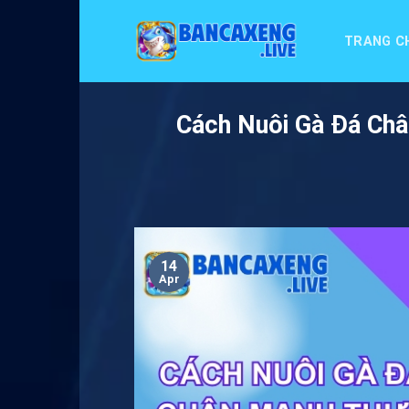
Skip
to
TRANG C
content
Cách Nuôi Gà Đá Châ
14
Apr