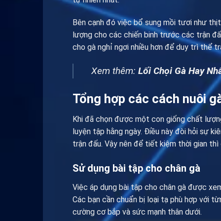
Bên cạnh đó việc bổ sung mồi tươi như thịt
lượng cho các chiến binh trước các trận đấ
cho gà nghỉ ngơi nhiều hơn để duy trì thể 
Xem thêm:
Lối Chọi Gà Hay Nh
Tổng hợp các cách nuôi g
Khi đã chọn được một con giống chất lượng
luyện tập hằng ngày. Điều này đòi hỏi sự ki
trận đấu. Vậy nên để tiết kiệm thời gian th
Sử dụng bài tập cho chân gà
Việc áp dụng bài tập cho chân gà được xem
Các bạn cần chuẩn bị loại tạ phù hợp với t
cường cơ bắp và sức mạnh thân dưới.