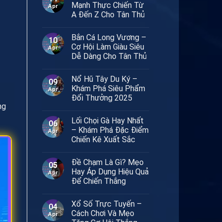
Mạnh Thực Chiến Từ
Apr
A Đến Z Cho Tân Thủ
Bắn Cá Long Vương –
10
Cơ Hội Làm Giàu Siêu
Apr
Dễ Dàng Cho Tân Thủ
Nổ Hũ Tây Du Ký –
09
Khám Phá Siêu Phẩm
Apr
Đổi Thưởng 2025
ng
Lối Chọi Gà Hay Nhất
06
– Khám Phá Đặc Điểm
Apr
Chiến Kê Xuất Sắc
Đề Chạm Là Gì? Mẹo
05
Hay Áp Dụng Hiệu Quả
Apr
Để Chiến Thắng
Xổ Số Trực Tuyến –
04
Cách Chơi Và Mẹo
Apr