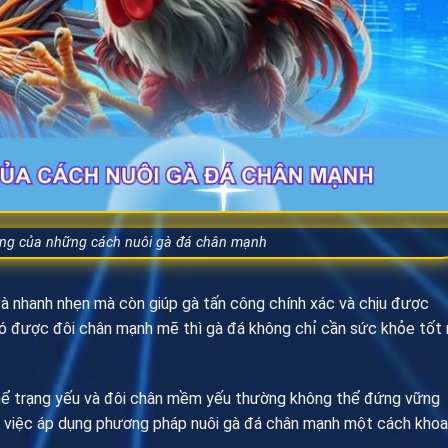
ng của những cách nuôi gà đá chân mạnh
và nhanh nhẹn mà còn giúp gà tấn công chính xác và chịu được
có được đôi chân mạnh mẽ thì gà đá không chỉ cần sức khỏe tốt
hể trạng yếu và đôi chân mềm yếu thường không thể đứng vững
ậy việc áp dụng phương pháp nuôi gà đá chân mạnh một cách khoa