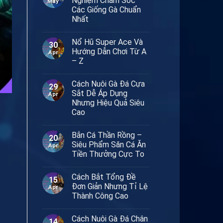
Nghiệm Chăm Sóc
May
Các Giống Gà Chuẩn
Nhất
Nổ Hũ Super Ace Và
30
Hướng Dẫn Chơi Từ A
Apr
– Z
Cách Nuôi Gà Đá Cựa
29
Sắt Dễ Áp Dụng
Apr
Nhưng Hiệu Quả Siêu
Cao
Bắn Cá Thần Rồng –
20
Siêu Phẩm Săn Cá Ăn
Apr
Tiền Thưởng Cực To
Cách Bắt Tổng Đề
15
Đơn Giản Nhưng Tỉ Lệ
Apr
Thành Công Cao
Cách Nuôi Gà Đá Chân
14