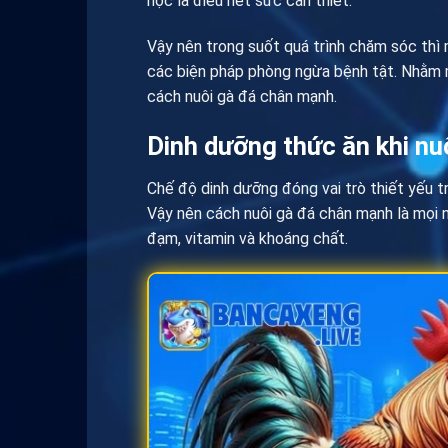
học là điều hết sức cần thiết.
Vậy nên trong suốt quá trình chăm sóc thì 
các biện pháp phòng ngừa bệnh tật. Nhằm m
cách nuôi gà đá chân mạnh.
Dinh dưỡng thức ăn khi nuô
Chế độ dinh dưỡng đóng vai trò thiết yếu t
Vậy nên cách nuôi gà đá chân mạnh là mọi
đạm, vitamin và khoáng chất.