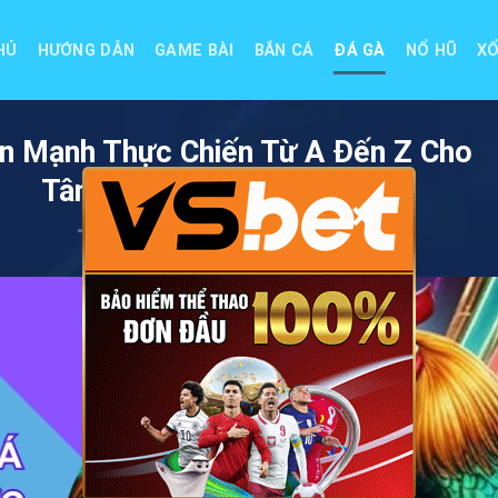
HỦ
HƯỚNG DẪN
GAME BÀI
BẮN CÁ
ĐÁ GÀ
NỔ HŨ
XỔ
n Mạnh Thực Chiến Từ A Đến Z Cho
Tân Thủ
×