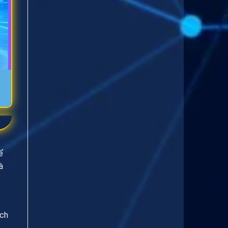
ể
à
ách