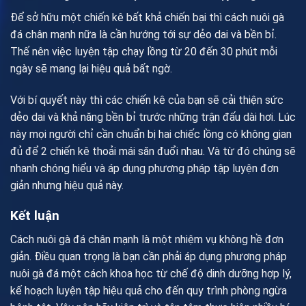
Để sở hữu một chiến kê bất khả chiến bại thì cách nuôi gà
đá chân mạnh nữa là cần hướng tới sự dẻo dai và bền bỉ.
Thế nên việc luyện tập chạy lồng từ 20 đến 30 phút mỗi
ngày sẽ mang lại hiệu quả bất ngờ.
Với bí quyết này thì các chiến kê của bạn sẽ cải thiện sức
dẻo dai và khả năng bền bỉ trước những trận đấu dài hơi. Lúc
này mọi người chỉ cần chuẩn bị hai chiếc lồng có không gian
đủ để 2 chiến kê thoải mái săn đuổi nhau. Và từ đó chúng sẽ
nhanh chóng hiểu và áp dụng phương pháp tập luyện đơn
giản nhưng hiệu quả này.
Kết luận
Cách nuôi gà đá chân mạnh là một nhiệm vụ không hề đơn
giản. Điều quan trọng là bạn cần phải áp dụng phương pháp
nuôi gà đá một cách khoa học từ chế độ dinh dưỡng hợp lý,
kế hoạch luyện tập hiệu quả cho đến quy trình phòng ngừa