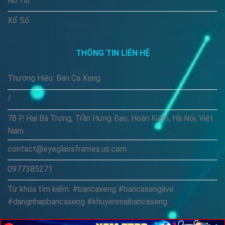
Nổ Hũ
Xổ Số
THÔNG TIN LIÊN HỆ
Thương Hiệu: Ban Ca Xeng
/
78 P. Hai Bà Trưng, Trần Hưng Đạo, Hoàn Kiếm, Hà Nội, Việt
Nam
contact@eyeglassframes.us.com
0977385271
Từ khóa tìm kiếm: #bancaxeng #bancaxenglive
#dangnhapbancaxeng #khuyenmaibancaxeng