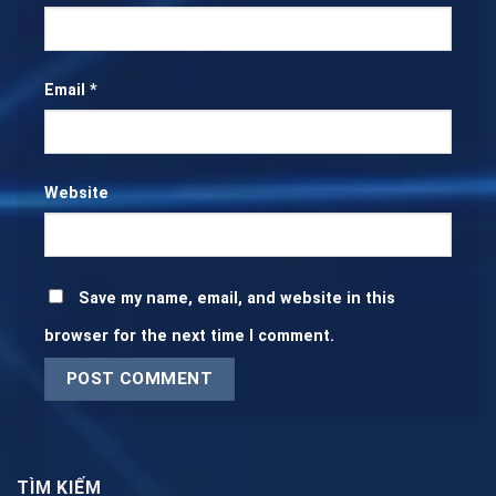
Email
*
Website
Save my name, email, and website in this
browser for the next time I comment.
TÌM KIẾM