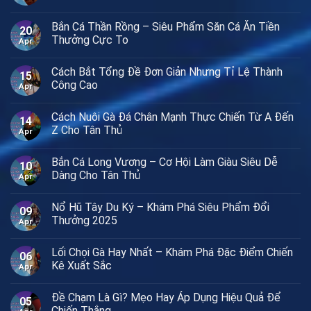
Bắn Cá Thần Rồng – Siêu Phẩm Săn Cá Ăn Tiền
20
Thưởng Cực To
Apr
Cách Bắt Tổng Đề Đơn Giản Nhưng Tỉ Lệ Thành
15
Công Cao
Apr
Cách Nuôi Gà Đá Chân Mạnh Thực Chiến Từ A Đến
14
Z Cho Tân Thủ
Apr
Bắn Cá Long Vương – Cơ Hội Làm Giàu Siêu Dễ
10
Dàng Cho Tân Thủ
Apr
Nổ Hũ Tây Du Ký – Khám Phá Siêu Phẩm Đổi
09
Thưởng 2025
Apr
Lối Chọi Gà Hay Nhất – Khám Phá Đặc Điểm Chiến
06
Kê Xuất Sắc
Apr
Đề Chạm Là Gì? Mẹo Hay Áp Dụng Hiệu Quả Để
05
Chiến Thắng