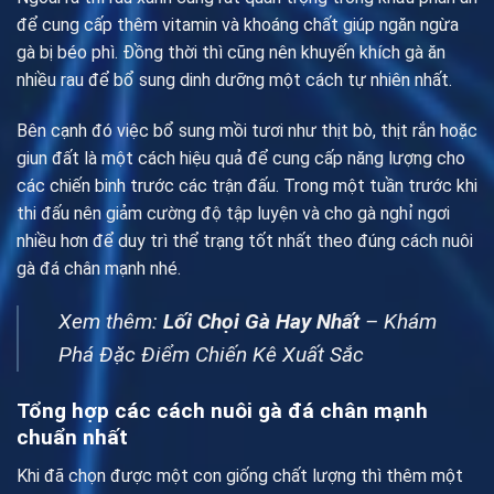
để cung cấp thêm vitamin và khoáng chất giúp ngăn ngừa
gà bị béo phì. Đồng thời thì cũng nên khuyến khích gà ăn
nhiều rau để bổ sung dinh dưỡng một cách tự nhiên nhất.
Bên cạnh đó việc bổ sung mồi tươi như thịt bò, thịt rắn hoặc
giun đất là một cách hiệu quả để cung cấp năng lượng cho
các chiến binh trước các trận đấu. Trong một tuần trước khi
thi đấu nên giảm cường độ tập luyện và cho gà nghỉ ngơi
nhiều hơn để duy trì thể trạng tốt nhất theo đúng cách nuôi
gà đá chân mạnh nhé.
Xem thêm:
Lối Chọi Gà Hay Nhất
– Khám
Phá Đặc Điểm Chiến Kê Xuất Sắc
Tổng hợp các cách nuôi gà đá chân mạnh
chuẩn nhất
Khi đã chọn được một con giống chất lượng thì thêm một