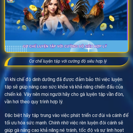
Cơ chế luyện tập với cường độ siêu hợp lý
Vì khi chế độ dinh dưỡng đã được đảm bảo thì việc luyện
tập sẽ giúp nâng cao sức khỏe và khả năng chiến đấu của
chiến kê. Vậy nên mọi người hãy cho gà luyện tập vần đòn,
vần hơi theo quy trình hợp lý.
Đặc biệt hãy tập trung vào việc phát triển cơ đùi và cánh để
tối ưu hóa sức mạnh. Chính nhờ việc rèn luyện đôi cánh sẽ
giúp gà nâng cao khả năng né tránh, tốc độ và sự linh hoạt