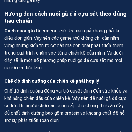
những chú gà này.
Hướng dẫn cách nuôi gà đá cựa sắt theo đúng
tiêu chuẩn
Cách nuôi gà đá cựa sắt
cực kỳ hiệu quả không phải là
điều đơn giản. Vậy nên các game thủ không chỉ cần nắm
vững những kiến thức cơ bản mà còn phải phát triển thêm
trong quá trình chăm sóc từng chiến kê của mình. Và dưới
đây sẽ là một số phương pháp nuôi gà đá cựa sắt mà mọi
người nên lưu tâm.
Chế độ dinh dưỡng của chiến kê phải hợp lý
Chế độ dinh dưỡng đóng vai trò quyết định đến sức khỏe và
khả năng chiến đấu của chiến kê. Vậy nên để nuôi gà đá cựa
có lực thì người chơi cần cung cấp cho chúng thức ăn đầy
đủ chất dinh dưỡng bao gồm protein và khoáng chất để hỗ
trợ sự phát triển toàn diện.