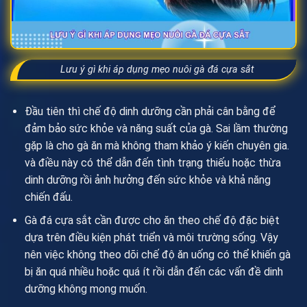
Lưu ý gì khi áp dụng mẹo nuôi gà đá cựa sắt
Đầu tiên thì chế độ dinh dưỡng cần phải cân bằng để
đảm bảo sức khỏe và năng suất của gà. Sai lầm thường
gặp là cho gà ăn mà không tham khảo ý kiến chuyên gia.
và điều này có thể dẫn đến tình trạng thiếu hoặc thừa
dinh dưỡng rồi ảnh hưởng đến sức khỏe và khả năng
chiến đấu.
Gà đá cựa sắt cần được cho ăn theo chế độ đặc biệt
dựa trên điều kiện phát triển và môi trường sống. Vậy
nên việc không theo dõi chế độ ăn uống có thể khiến gà
bị ăn quá nhiều hoặc quá ít rồi dẫn đến các vấn đề dinh
dưỡng không mong muốn.