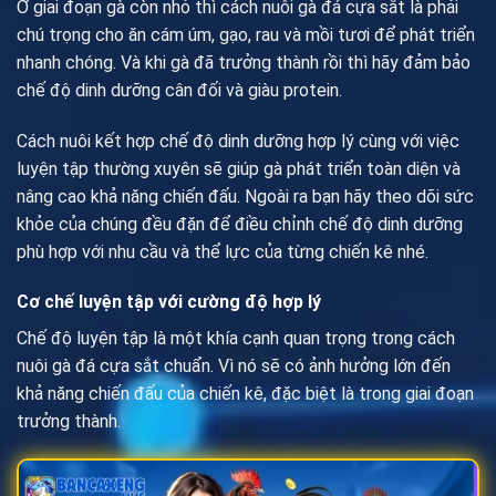
Ở giai đoạn gà còn nhỏ thì cách nuôi gà đá cựa sắt là phải
chú trọng cho ăn cám úm, gạo, rau và mồi tươi để phát triển
nhanh chóng. Và khi gà đã trưởng thành rồi thì hãy đảm bảo
chế độ dinh dưỡng cân đối và giàu protein.
Cách nuôi kết hợp chế độ dinh dưỡng hợp lý cùng với việc
luyện tập thường xuyên sẽ giúp gà phát triển toàn diện và
nâng cao khả năng chiến đấu. Ngoài ra bạn hãy theo dõi sức
khỏe của chúng đều đặn để điều chỉnh chế độ dinh dưỡng
phù hợp với nhu cầu và thể lực của từng chiến kê nhé.
Cơ chế luyện tập với cường độ hợp lý
Chế độ luyện tập là một khía cạnh quan trọng trong cách
nuôi gà đá cựa sắt chuẩn. Vì nó sẽ có ảnh hưởng lớn đến
khả năng chiến đấu của chiến kê, đặc biệt là trong giai đoạn
trưởng thành.