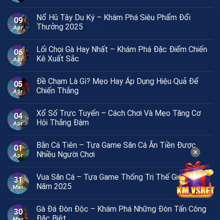
Nổ Hũ Tây Du Ký – Khám Phá Siêu Phẩm Đổi
09
Thưởng 2025
Apr
Lối Chọi Gà Hay Nhất – Khám Phá Đặc Điểm Chiến
06
Kê Xuất Sắc
Apr
Đề Chạm Là Gì? Mẹo Hay Áp Dụng Hiệu Quả Để
05
Chiến Thắng
Apr
Xổ Số Trực Tuyến – Cách Chơi Và Mẹo Tăng Cơ
04
Hội Thắng Đậm
Apr
Bắn Cá Tiên – Tựa Game Săn Cá Ăn Tiền Được
01
✕
Nhiều Người Chơi
Apr
Vua Săn Cá – Tựa Game Thống Trị Thế Giới Giải Trí
31
Năm 2025
Mar
Gà Đá Đòn Độc – Khám Phá Những Đòn Tấn Công
30
Đặc Biệt
Mar