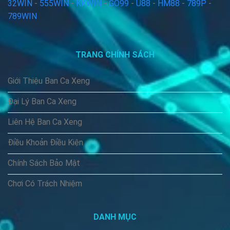
32WIN
-
555WIN
-
KKWIN
-
GO99
-
U88
-
HM88
-
789P
-
789WIN
TRANG CHÍNH SÁCH
Giới Thiệu Ban Ca Xeng
Đại Lý Ban Ca Xeng
Liên Hệ Ban Ca Xeng
Điều Khoản Điều Kiện
Chính Sách Bảo Mật
Chơi Có Trách Nhiệm
DANH MỤC