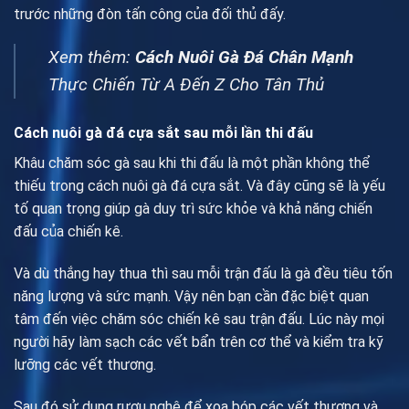
trước những đòn tấn công của đối thủ đấy.
Xem thêm:
Cách Nuôi Gà Đá Chân Mạnh
Thực Chiến Từ A Đến Z Cho Tân Thủ
Cách nuôi gà đá cựa sắt sau mỗi lần thi đấu
Khâu chăm sóc gà sau khi thi đấu là một phần không thể
thiếu trong cách nuôi gà đá cựa sắt. Và đây cũng sẽ là yếu
tố quan trọng giúp gà duy trì sức khỏe và khả năng chiến
đấu của chiến kê.
Và dù thắng hay thua thì sau mỗi trận đấu là gà đều tiêu tốn
năng lượng và sức mạnh. Vậy nên bạn cần đặc biệt quan
tâm đến việc chăm sóc chiến kê sau trận đấu. Lúc này mọi
người hãy làm sạch các vết bẩn trên cơ thể và kiểm tra kỹ
lưỡng các vết thương.
Sau đó sử dụng rượu nghệ để xoa bóp các vết thương và