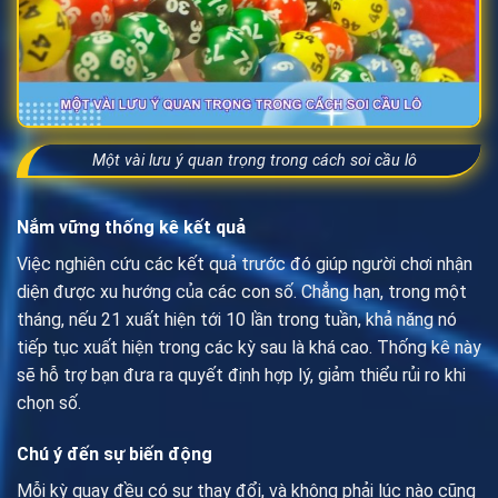
Một vài lưu ý quan trọng trong cách soi cầu lô
Nắm vững thống kê kết quả
Việc nghiên cứu các kết quả trước đó giúp người chơi nhận
diện được xu hướng của các con số. Chẳng hạn, trong một
tháng, nếu 21 xuất hiện tới 10 lần trong tuần, khả năng nó
tiếp tục xuất hiện trong các kỳ sau là khá cao. Thống kê này
sẽ hỗ trợ bạn đưa ra quyết định hợp lý, giảm thiểu rủi ro khi
chọn số.
Chú ý đến sự biến động
Mỗi kỳ quay đều có sự thay đổi, và không phải lúc nào cũng