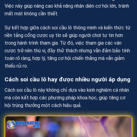
Việc này giúp nâng cao khả năng nhận diện cơ hội lớn, tránh
mất mát không cần thiết.
Sự kết hợp giữa cách soi cầu lô thông minh và kiến thức từ
nền tảng cổng cược uy tín sẽ giúp người chơi tự tin hơn
trong hành trình tham gia. Từ đó, việc tham gia các ván
cược trở nên thú vị, đầy thử thách nhưng vẫn đảm bảo tính
toán rõ ràng, hợp lý, tăng cơ hội chiến thắng mà vẫn giảm
thiểu rủi ro.
Cách soi cầu lô hay được nhiều người áp dụng
Cách soi cầu lô này không chỉ dựa vào kinh nghiệm cá nhân
mà còn kết hợp các phương pháp khoa học, giúp tăng cơ
hội trúng thưởng một cách hiệu quả.