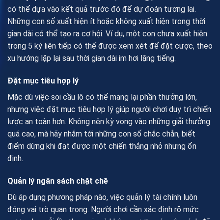
có thể dựa vào kết quả trước đó để dự đoán tương lai.
Những con số xuất hiện ít hoặc không xuất hiện trong thời
gian dài có thể tạo ra cơ hội. Ví dụ, một con chưa xuất hiện
trong 5 kỳ liên tiếp có thể được xem xét để đặt cược, theo
xu hướng lặp lại sau thời gian dài im hơi lặng tiếng.
Đặt mục tiêu hợp lý
Mặc dù việc soi cầu lô có thể mang lại phần thưởng lớn,
nhưng việc đặt mục tiêu hợp lý giúp người chơi duy trì chiến
lược an toàn hơn. Không nên kỳ vọng vào những giải thưởng
quá cao, mà hãy nhắm tới những con số chắc chắn, biết
điểm dừng khi đạt được một chiến thắng nhỏ nhưng ổn
định.
Quản lý ngân sách chặt chẽ
Dù áp dụng phương pháp nào, việc quản lý tài chính luôn
đóng vai trò quan trọng. Người chơi cần xác định rõ mức