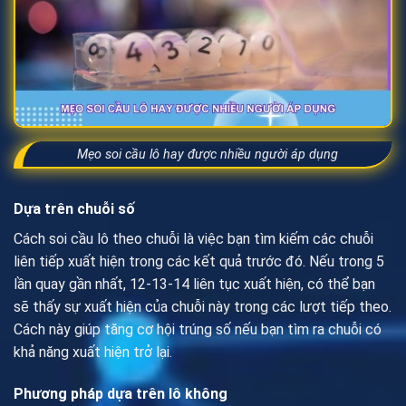
Mẹo soi cầu lô hay được nhiều người áp dụng
Dựa trên chuỗi số
Cách soi cầu lô theo chuỗi là việc bạn tìm kiếm các chuỗi
liên tiếp xuất hiện trong các kết quả trước đó. Nếu trong 5
lần quay gần nhất, 12-13-14 liên tục xuất hiện, có thể bạn
sẽ thấy sự xuất hiện của chuỗi này trong các lượt tiếp theo.
Cách này giúp tăng cơ hội trúng số nếu bạn tìm ra chuỗi có
khả năng xuất hiện trở lại.
Phương pháp dựa trên lô không