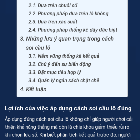
Dựa trên chuỗi số
Phương pháp dựa trên lô không
Dựa trên xác suất
Phương pháp thống kê dãy đặc biệt
Những lưu ý quan trọng trong cách
soi cầu lô
Nắm vững thống kê kết quả
Chú ý đến sự biến động
Đặt mục tiêu hợp lý
Quản lý ngân sách chặt chẽ
Kết luận
Lợi ích của việc áp dụng cách soi cầu lô đúng
Áp dụng đúng cách soi cầu lô không chỉ giúp người chơi cải
thiện khả năng thắng mà còn là chìa khóa giảm thiểu rủi ro
khi chọn lựa số. Khi biết phân tích kết quả trước đó, người