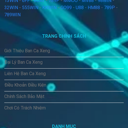
13WIN
-
6FF
-
8DAY
-
789P
-
MMOO
-
MV88
-
98WIN
-
32WIN
-
555WIN
-
KKWIN
-
GO99
-
U88
-
HM88
-
789P
-
789WIN
TRANG CHÍNH SÁCH
Giới Thiệu Ban Ca Xeng
Đại Lý Ban Ca Xeng
Liên Hệ Ban Ca Xeng
Điều Khoản Điều Kiện
Chính Sách Bảo Mật
Chơi Có Trách Nhiệm
DANH MỤC