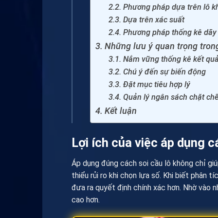
Phương pháp dựa trên lô k
Dựa trên xác suất
Phương pháp thống kê dãy 
Những lưu ý quan trọng trong
Nắm vững thống kê kết qu
Chú ý đến sự biến động
Đặt mục tiêu hợp lý
Quản lý ngân sách chặt ch
Kết luận
Lợi ích của việc áp dụng c
Áp dụng đúng cách soi cầu lô không chỉ giú
thiểu rủi ro khi chọn lựa số. Khi biết phân
đưa ra quyết định chính xác hơn. Nhờ vào n
cao hơn.