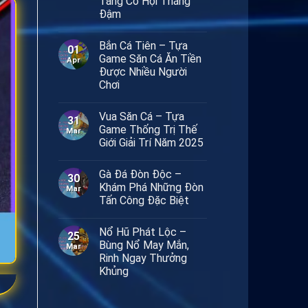
Tăng Cơ Hội Thắng
Đậm
Bắn Cá Tiên – Tựa
01
Game Săn Cá Ăn Tiền
Apr
Được Nhiều Người
Chơi
Vua Săn Cá – Tựa
31
Game Thống Trị Thế
Mar
Giới Giải Trí Năm 2025
Gà Đá Đòn Độc –
30
Khám Phá Những Đòn
Mar
Tấn Công Đặc Biệt
Nổ Hũ Phát Lộc –
25
Bùng Nổ May Mắn,
Mar
Rinh Ngay Thưởng
Khủng