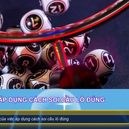
của việc áp dụng cách soi cầu lô đúng