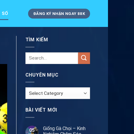
 SỐ
ĐĂNG KÝ NHẬN NGAY 88K
TÌM KIẾM
CHUYÊN MỤC
CHUYÊN
MỤC
BÀI VIẾT MỚI
Giống Gà Chọi – Kinh
05