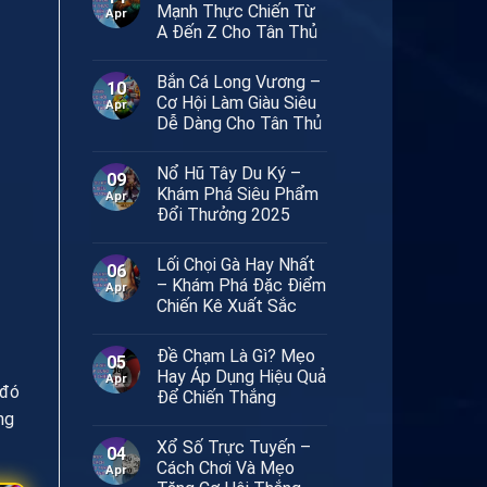
Mạnh Thực Chiến Từ
Apr
A Đến Z Cho Tân Thủ
Bắn Cá Long Vương –
10
Cơ Hội Làm Giàu Siêu
Apr
Dễ Dàng Cho Tân Thủ
Nổ Hũ Tây Du Ký –
09
Khám Phá Siêu Phẩm
Apr
Đổi Thưởng 2025
Lối Chọi Gà Hay Nhất
06
– Khám Phá Đặc Điểm
Apr
Chiến Kê Xuất Sắc
Đề Chạm Là Gì? Mẹo
05
Hay Áp Dụng Hiệu Quả
Apr
 đó
Để Chiến Thắng
ng
Xổ Số Trực Tuyến –
04
Cách Chơi Và Mẹo
Apr