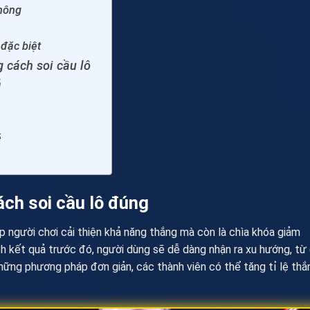
hông
đặc biệt
 cách soi cầu lô
ả
ẽ
ách soi cầu lô đúng
p người chơi cải thiện khả năng thắng mà còn là chìa khóa giảm
 tích kết quả trước đó, người dùng sẽ dễ dàng nhận ra xu hướng, từ
hững phương pháp đơn giản, các thành viên có thể tăng tỉ lệ thắ