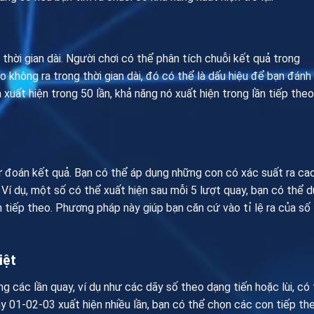
thời gian dài. Người chơi có thể phân tích chuỗi kết quả trong
không ra trong thời gian dài, đó có thể là dấu hiệu để bạn đánh 
 xuất hiện trong 50 lần, khả năng nó xuất hiện trong lần tiếp theo
ự đoán kết quả. Bạn có thể áp dụng những con có xác suất ra ca
 Ví dụ, một số có thể xuất hiện sau mỗi 5 lượt quay, bạn có thể 
n tiếp theo. Phương pháp này giúp bạn căn cứ vào tỉ lệ ra của số
iệt
g các lần quay, ví dụ như các dãy số theo dạng tiến hoặc lùi, có
ãy 01-02-03 xuất hiện nhiều lần, bạn có thể chọn các con tiếp th