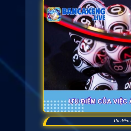
Ưu điểm 