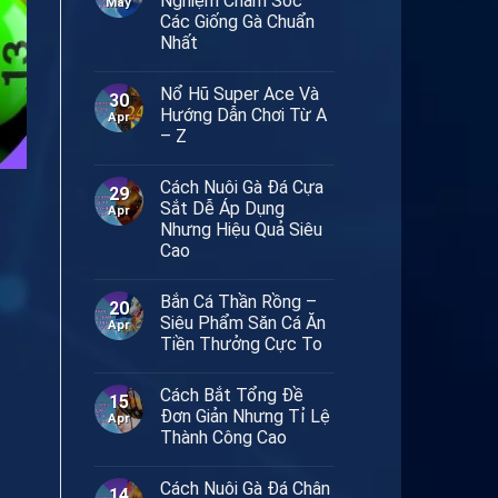
Nghiệm Chăm Sóc
May
Các Giống Gà Chuẩn
Nhất
Nổ Hũ Super Ace Và
30
Hướng Dẫn Chơi Từ A
Apr
– Z
Cách Nuôi Gà Đá Cựa
29
Sắt Dễ Áp Dụng
Apr
Nhưng Hiệu Quả Siêu
Cao
Bắn Cá Thần Rồng –
20
Siêu Phẩm Săn Cá Ăn
Apr
Tiền Thưởng Cực To
Cách Bắt Tổng Đề
15
Đơn Giản Nhưng Tỉ Lệ
Apr
Thành Công Cao
Cách Nuôi Gà Đá Chân
14