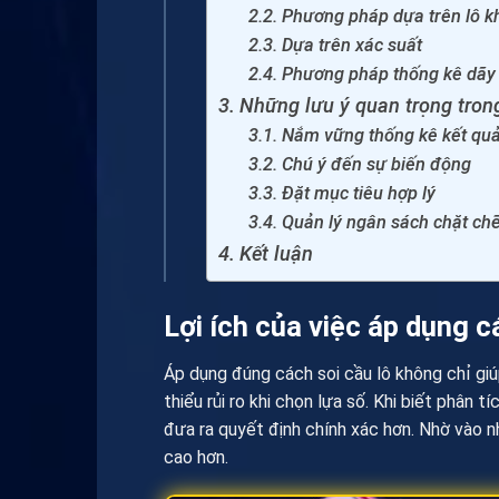
Phương pháp dựa trên lô k
Dựa trên xác suất
Phương pháp thống kê dãy 
Những lưu ý quan trọng trong
Nắm vững thống kê kết qu
Chú ý đến sự biến động
Đặt mục tiêu hợp lý
Quản lý ngân sách chặt ch
Kết luận
Lợi ích của việc áp dụng c
Áp dụng đúng cách soi cầu lô không chỉ giú
thiểu rủi ro khi chọn lựa số. Khi biết phân
đưa ra quyết định chính xác hơn. Nhờ vào n
cao hơn.