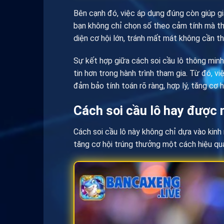
Bên cạnh đó, việc áp dụng đúng còn giúp giả
bạn không chỉ chọn số theo cảm tính mà th
diện cơ hội lớn, tránh mất mát không cần th
Sự kết hợp giữa cách soi cầu lô thông minh
tin hơn trong hành trình tham gia. Từ đó, v
đảm bảo tính toán rõ ràng, hợp lý, tăng cơ h
Cách soi cầu lô hay được 
Cách soi cầu lô này không chỉ dựa vào kin
tăng cơ hội trúng thưởng một cách hiệu qu