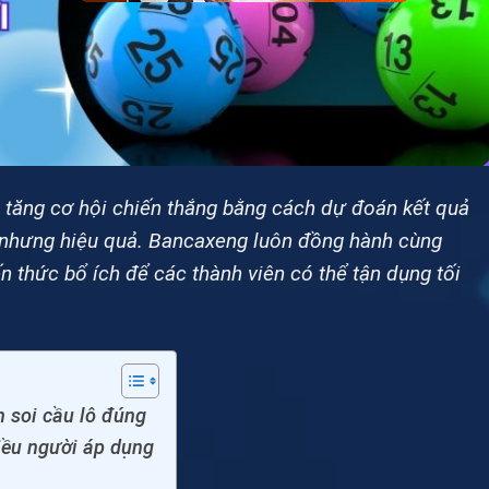
 tăng cơ hội chiến thắng bằng cách dự đoán kết quả
nhưng hiệu quả. Bancaxeng luôn đồng hành cùng
 thức bổ ích để các thành viên có thể tận dụng tối
h soi cầu lô đúng
iều người áp dụng