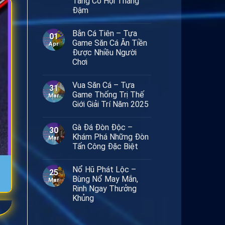
Tăng Cơ Hội Thắng
Đậm
Bắn Cá Tiên – Tựa
01
Game Săn Cá Ăn Tiền
Apr
Được Nhiều Người
Chơi
Vua Săn Cá – Tựa
31
Game Thống Trị Thế
Mar
Giới Giải Trí Năm 2025
Gà Đá Đòn Độc –
30
Khám Phá Những Đòn
Mar
Tấn Công Đặc Biệt
Nổ Hũ Phát Lộc –
25
Bùng Nổ May Mắn,
Mar
Rinh Ngay Thưởng
Khủng