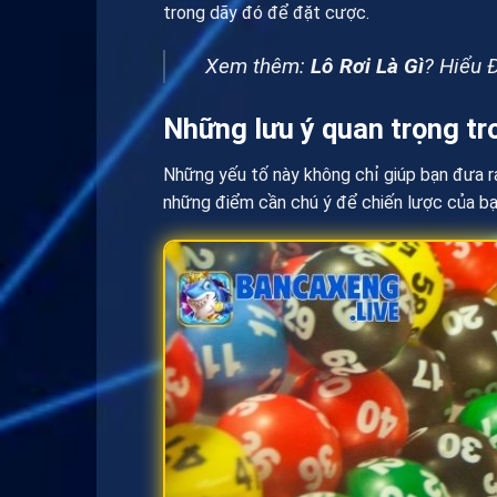
trong dãy đó để đặt cược.
Xem thêm:
Lô Rơi Là Gì
? Hiểu 
Những lưu ý quan trọng tr
Những yếu tố này không chỉ giúp bạn đưa ra 
những điểm cần chú ý để chiến lược của bạ