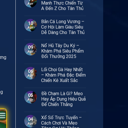
Mạnh Thực Chiến Từ
Apr
A Đến Z Cho Tân Thủ
Bắn Cá Long Vương –
10
Cơ Hội Làm Giàu Siêu
Apr
Dễ Dàng Cho Tân Thủ
Nổ Hũ Tây Du Ký –
09
Khám Phá Siêu Phẩm
Apr
Đổi Thưởng 2025
từng
Lối Chọi Gà Hay Nhất
06
– Khám Phá Đặc Điểm
Apr
Chiến Kê Xuất Sắc
ng
Đề Chạm Là Gì? Mẹo
05
Hay Áp Dụng Hiệu Quả
Apr
Để Chiến Thắng
Xổ Số Trực Tuyến –
04
Cách Chơi Và Mẹo
Apr