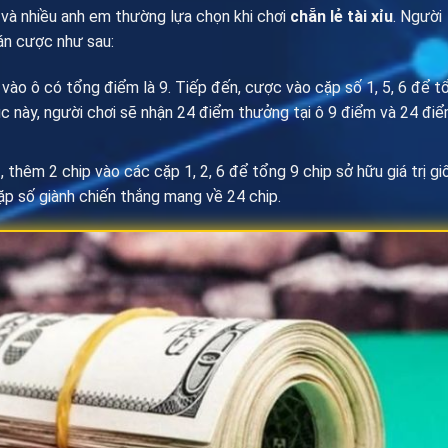
và nhiều anh em thường lựa chọn khi chơi
chẵn lẻ tài xỉu
. Người
án cược như sau:
vào ô có tổng điểm là 9. Tiếp đến, cược vào cặp số 1, 5, 6 để t
úc này, người chơi sẽ nhận 24 điểm thưởng tại ô 9 điểm và 24 đi
 thêm 2 chip vào các cặp 1, 2, 6 để tổng 9 chip sở hữu giá trị gi
cặp số giành chiến thắng mang về 24 chip.