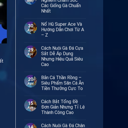
Nghiệm Chăm Sóc
May
Các Giống Gà Chuẩn
Nhất
Nổ Hũ Super Ace Và
30
Hướng Dẫn Chơi Từ A
Apr
– Z
Cách Nuôi Gà Đá Cựa
29
Sắt Dễ Áp Dụng
Apr
Nhưng Hiệu Quả Siêu
ất
Cao
Bắn Cá Thần Rồng –
20
Siêu Phẩm Săn Cá Ăn
Apr
Tiền Thưởng Cực To
Cách Bắt Tổng Đề
15
Đơn Giản Nhưng Tỉ Lệ
Apr
Thành Công Cao
Cách Nuôi Gà Đá Chân
14