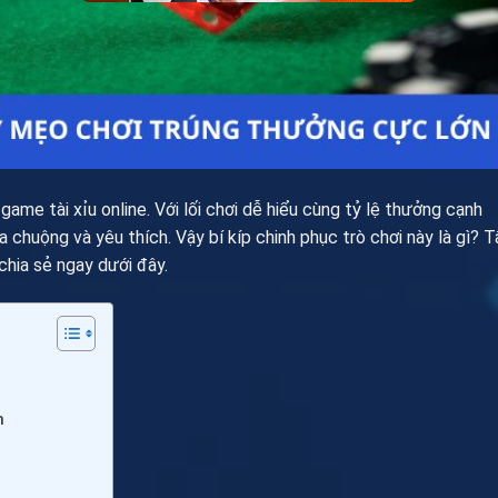
game tài xỉu online. Với lối chơi dễ hiểu cùng tỷ lệ thưởng cạnh
huộng và yêu thích. Vậy bí kíp chinh phục trò chơi này là gì? T
chia sẻ ngay dưới đây.
ớn