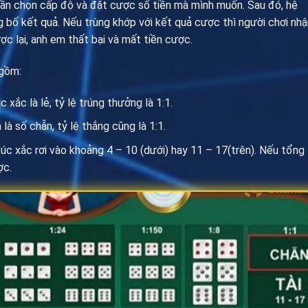
ần chọn cấp độ và đặt cược số tiền mà mình muốn. Sau đó, hệ
g bố kết quả. Nếu trùng khớp với kết quả cược thì người chơi nhậ
c lại, anh em thất bại và mất tiền cược.
gồm:
 xắc là lẻ, tỷ lệ trúng thưởng là 1:1.
à số chẵn, tỷ lệ thắng cũng là 1:1.
úc xắc rơi vào khoảng 4 – 10 (dưới) hay 11 – 17(trên). Nếu tổng
ợc.