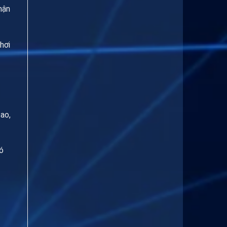
hận
hơi
ao,
ó