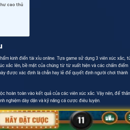
 như cao thủ
u
phẩm kinh điển tài xỉu online. Tựa game sử dụng 3 viên xúc xắc, 
xúc xắc lên, bề mặt của chúng từ từ xuất hiện và các chấm điểm
này được xác định là chẵn hay lẻ để quyết định người chơi thành
ộc hoàn toàn vào kết quả của các viên xúc xắc. Vậy nên, để thắ
inh nghiệm dày dặn và kỹ năng cá cược điêu luyện.