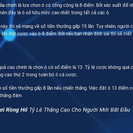
xỉu
chính là lựa chọn ô có tổng cộng là 8 điểm. Bởi xác suất để n
 nên đây là ô sở hữu mức cao nhất trong tất cả các ô.
y thì sẽ mang về số tiền thưởng gấp 15 lần. Tuy nhiên, người c
 khi đặt cược vào ô 8 điểm. Bởi nếu bạn nhận định sai thì sẽ mất
uả cao chính là chọn ô có số điểm là 13. Tỷ lệ cược không quá c
ng cao thứ 2 trong toàn bộ ô cá cược.
 số tiền thưởng gấp 8 lần nếu chiến thắng. Việc đặt ô 13 điểm c
 thắng đậm.
ơi Rồng Hổ
Tỷ Lệ Thắng Cao Cho Người Mới Bắt Đầu