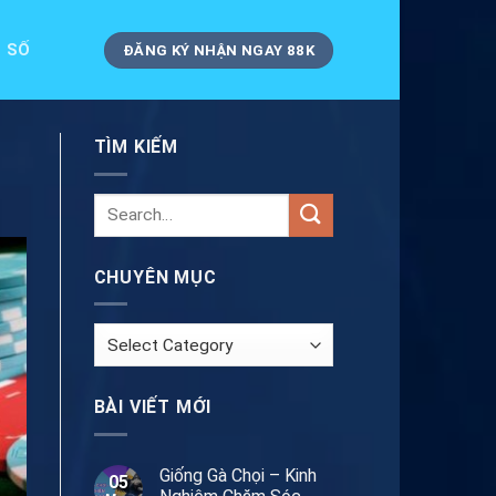
 SỐ
ĐĂNG KÝ NHẬN NGAY 88K
TÌM KIẾM
CHUYÊN MỤC
CHUYÊN
MỤC
BÀI VIẾT MỚI
Giống Gà Chọi – Kinh
05