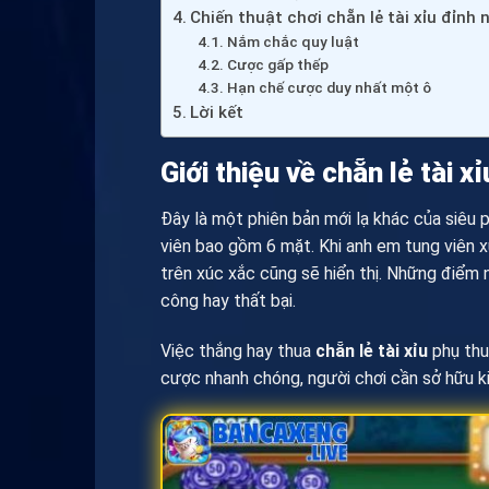
Chiến thuật chơi chẵn lẻ tài xỉu đỉnh
Nắm chắc quy luật
Cược gấp thếp
Hạn chế cược duy nhất một ô
Lời kết
Giới thiệu về chẵn lẻ tài xỉ
Đây là một phiên bản mới lạ khác của siêu 
viên bao gồm 6 mặt. Khi anh em tung viên 
trên xúc xắc cũng sẽ hiển thị. Những điểm 
công hay thất bại.
Việc thắng hay thua
chẵn lẻ tài xỉu
phụ thu
cược nhanh chóng, người chơi cần sở hữu k