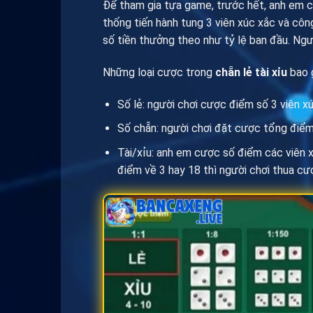
Để tham gia tựa game, trước hết, anh em c
thống tiến hành tung 3 viên xúc xắc và côn
số tiền thưởng theo như tỷ lệ ban đầu. Ngượ
Những loại cược trong
chẵn lẻ tài xỉu
bao 
Số lẻ: người chơi cược điểm số 3 viên xúc
Số chẵn: người chơi đặt cược tổng điểm l
Tài/xỉu: anh em cược số điểm các viên x
điểm về 3 hay 18 thì người chơi thua cư