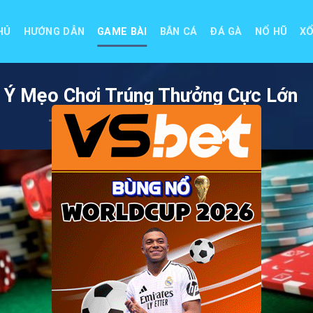
HỦ
HƯỚNG DẪN
GAME BÀI
BẮN CÁ
ĐÁ GÀ
NỔ HŨ
XỔ
ợi Ý Mẹo Chơi Trúng Thưởng Cực Lớn
×