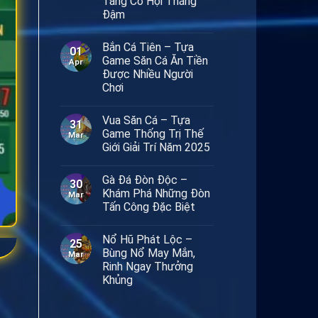
Tăng Cơ Hội Thắng
Đậm
Bắn Cá Tiên – Tựa
01
Game Săn Cá Ăn Tiền
Apr
Được Nhiều Người
Chơi
Vua Săn Cá – Tựa
31
Game Thống Trị Thế
Mar
Giới Giải Trí Năm 2025
Gà Đá Đòn Độc –
30
Khám Phá Những Đòn
Mar
Tấn Công Đặc Biệt
Nổ Hũ Phát Lộc –
25
Bùng Nổ May Mắn,
Mar
Rinh Ngay Thưởng
Khủng