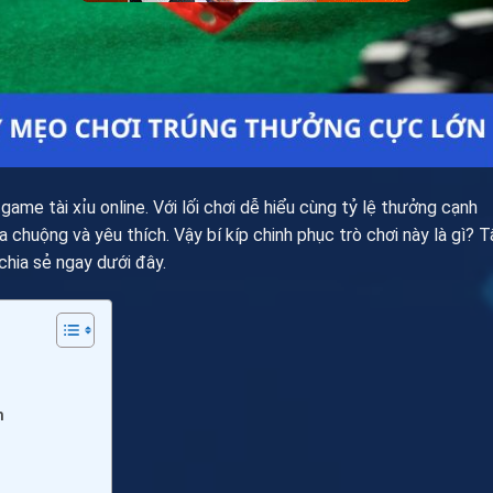
game tài xỉu online. Với lối chơi dễ hiểu cùng tỷ lệ thưởng cạnh
huộng và yêu thích. Vậy bí kíp chinh phục trò chơi này là gì? T
chia sẻ ngay dưới đây.
ớn