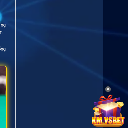
ổng
ểm
ống
✕