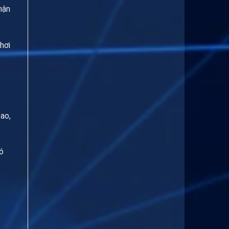
hận
hơi
ao,
ó