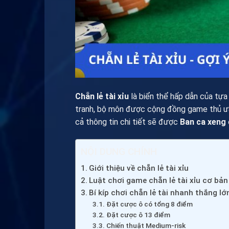
Chẵn lẻ tài xỉu
là biển thể hấp dẫn của tựa 
tranh, bộ môn được cộng đồng game thủ ưa c
cả thông tin chi tiết sẽ được
Ban ca xeng
NỘI DUNG CHÍNH
Giới thiệu về chẵn lẻ tài xỉu
Luật chơi game chẵn lẻ tài xỉu cơ bản
Bí kíp chơi chẵn lẻ tài nhanh thắng l
Đặt cược ô có tổng 8 điểm
Đặt cược ô 13 điểm
Chiến thuật Medium-risk