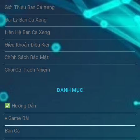
Giới Thiệu Ban Ca Xeng
Đại Lý Ban Ca Xeng
Liên Hệ Ban Ca Xeng
Điều Khoản Điều Kiện
Chính Sách Bảo Mật
Chơi Có Trách Nhiệm
DANH MỤC
Hướng Dẫn
♦️ Game Bài
Bắn Cá