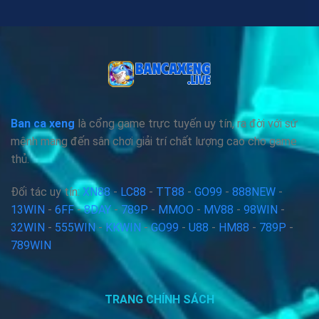
Ban ca xeng
là cổng game trực tuyến uy tín, ra đời với sứ
mệnh mang đến sân chơi giải trí chất lượng cao cho game
thủ.
Đối tác uy tín:
XN88
-
LC88
-
TT88
-
GO99
-
888NEW
-
13WIN
-
6FF
-
8DAY
-
789P
-
MMOO
-
MV88
-
98WIN
-
32WIN
-
555WIN
-
KKWIN
-
GO99
-
U88
-
HM88
-
789P
-
789WIN
TRANG CHÍNH SÁCH