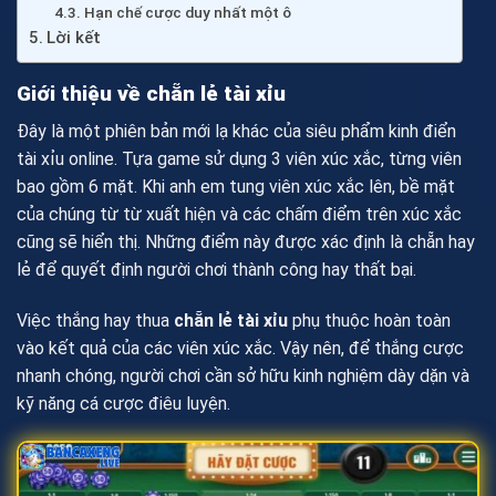
Hạn chế cược duy nhất một ô
Lời kết
Giới thiệu về chẵn lẻ tài xỉu
Đây là một phiên bản mới lạ khác của siêu phẩm kinh điển
tài xỉu online. Tựa game sử dụng 3 viên xúc xắc, từng viên
bao gồm 6 mặt. Khi anh em tung viên xúc xắc lên, bề mặt
của chúng từ từ xuất hiện và các chấm điểm trên xúc xắc
cũng sẽ hiển thị. Những điểm này được xác định là chẵn hay
lẻ để quyết định người chơi thành công hay thất bại.
Việc thắng hay thua
chẵn lẻ tài xỉu
phụ thuộc hoàn toàn
vào kết quả của các viên xúc xắc. Vậy nên, để thắng cược
nhanh chóng, người chơi cần sở hữu kinh nghiệm dày dặn và
kỹ năng cá cược điêu luyện.