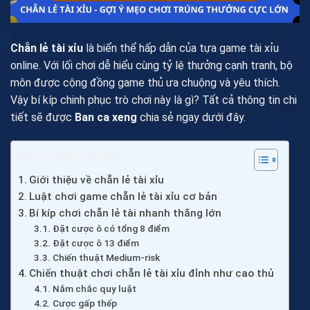
Chẵn lẻ tài xỉu
là biển thể hấp dẫn của tựa game tài xỉu
online. Với lối chơi dễ hiểu cùng tỷ lệ thưởng cạnh tranh, bộ
môn được cộng đồng game thủ ưa chuộng và yêu thích.
Vậy bí kíp chinh phục trò chơi này là gì? Tất cả thông tin chi
tiết sẽ được
Ban ca xeng
chia sẻ ngay dưới đây.
NỘI DUNG CHÍNH
Giới thiệu về chẵn lẻ tài xỉu
Luật chơi game chẵn lẻ tài xỉu cơ bản
Bí kíp chơi chẵn lẻ tài nhanh thắng lớn
Đặt cược ô có tổng 8 điểm
Đặt cược ô 13 điểm
Chiến thuật Medium-risk
Chiến thuật chơi chẵn lẻ tài xỉu đỉnh như cao thủ
Nắm chắc quy luật
Cược gấp thếp