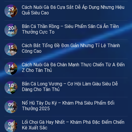
Cách Nuôi Gà Đá Cựa Sắt Dễ Áp Dụng Nhưng Hiệu
29
Quả Siêu Cao
Apr
Bắn Cá Thần Rồng – Siêu Phẩm Săn Cá Ăn Tiền
20
Thưởng Cực To
Apr
Cách Bắt Tổng Đề Đơn Giản Nhưng Tỉ Lệ Thành
15
Công Cao
Apr
Cách Nuôi Gà Đá Chân Mạnh Thực Chiến Từ A Đến
14
Z Cho Tân Thủ
Apr
Bắn Cá Long Vương – Cơ Hội Làm Giàu Siêu Dễ
10
Dàng Cho Tân Thủ
Apr
Nổ Hũ Tây Du Ký – Khám Phá Siêu Phẩm Đổi
09
Thưởng 2025
Apr
Lối Chọi Gà Hay Nhất – Khám Phá Đặc Điểm Chiến
06
Kê Xuất Sắc
Apr