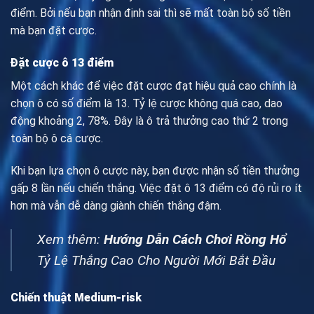
điểm. Bởi nếu bạn nhận định sai thì sẽ mất toàn bộ số tiền
mà bạn đặt cược.
Đặt cược ô 13 điểm
Một cách khác để việc đặt cược đạt hiệu quả cao chính là
chọn ô có số điểm là 13. Tỷ lệ cược không quá cao, dao
động khoảng 2, 78%. Đây là ô trả thưởng cao thứ 2 trong
toàn bộ ô cá cược.
Khi bạn lựa chọn ô cược này, bạn được nhận số tiền thưởng
gấp 8 lần nếu chiến thắng. Việc đặt ô 13 điểm có độ rủi ro ít
hơn mà vẫn dễ dàng giành chiến thắng đậm.
Xem thêm:
Hướng Dẫn Cách Chơi Rồng Hổ
Tỷ Lệ Thắng Cao Cho Người Mới Bắt Đầu
Chiến thuật Medium-risk