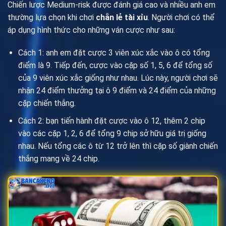
Chiến lược Medium-risk được đánh giá cao và nhiều anh em
thường lựa chọn khi chơi
chẵn lẻ tài xỉu
. Người chơi có thể
áp dụng hình thức cho những ván cược như sau:
Cách 1: anh em đặt cược 3 viên xúc xắc vào ô có tổng
điểm là 9. Tiếp đến, cược vào cặp số 1, 5, 6 để tổng số
của 9 viên xúc xắc giống như nhau. Lúc này, người chơi sẽ
nhận 24 điểm thưởng tại ô 9 điểm và 24 điểm của những
cặp chiến thắng.
Cách 2: bạn tiến hành đặt cược vào ô 12, thêm 2 chip
vào các cặp 1, 2, 6 để tổng 9 chip sở hữu giá trị giống
nhau. Nếu tổng các ô từ 12 trở lên thì cặp số giành chiến
thắng mang về 24 chip.