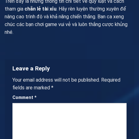
Trên đây là những thông tin chi tiết về quy luật và cách
tham gia
chẵn lẻ tài xỉu
. Hãy rèn luyện thường xuyên để
nâng cao trình độ và khả năng chiến thắng. Ban ca xeng
chúc các bạn chơi game vui vẻ và luôn thắng cược khủng
nhé.
Leave a Reply
Your email address will not be published.
Required
fields are marked
*
Comment
*