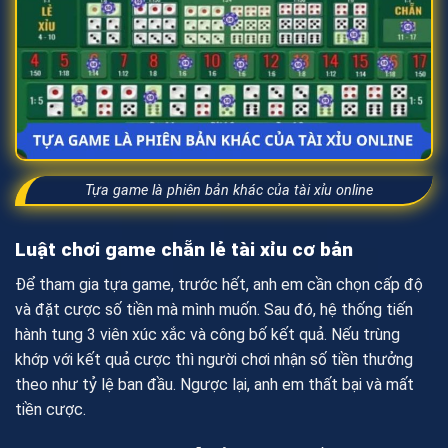
Tựa game là phiên bản khác của tài xỉu online
Luật chơi game chẵn lẻ tài xỉu cơ bản
Để tham gia tựa game, trước hết, anh em cần chọn cấp độ
và đặt cược số tiền mà mình muốn. Sau đó, hệ thống tiến
hành tung 3 viên xúc xắc và công bố kết quả. Nếu trùng
khớp với kết quả cược thì người chơi nhận số tiền thưởng
theo như tỷ lệ ban đầu. Ngược lại, anh em thất bại và mất
tiền cược.