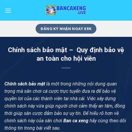
Skip
to
content
ĐĂNG KÝ NHẬN NGAY 88K
Chính sách bảo mật – Quy định bảo vệ
an toàn cho hội viên
Chính sách bảo mật
là một trong những nội dung quan
trọng mà sân chơi cá cược trực tuyến đưa ra để bảo vệ
quyền lợi của các thành viên tại nhà cái. Việc xây dựng
chính sách này vừa giúp người chơi cảm thấy an tâm, đồng
thời giúp sân cược đảm bảo sự uy tín. Để hiểu rõ hơn về
chính sách này của sân chơi
Ban ca xeng
hãy cùng theo dõi
thông tin trong bài viết sau.