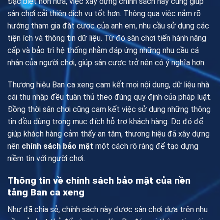
Đặc biệt hơn nữa, việc xây dựng chính sách này cũng giúp
sân chơi cải thiện dịch vụ tốt hơn. Thông qua việc nắm rõ
hướng tham gia đặt cược của anh em, nhu cầu sử dụng các
tiện ích và thông tin dữ liệu. Từ đó sân chơi tiến hành nâng
cấp và bảo trì hệ thống nhằm đáp ứng những nhu cầu cá
nhân của người chơi, giúp sân cược trở nên có ý nghĩa hơn.
Thương hiệu Ban ca xeng cam kết mọi nội dung, dữ liệu nhà
cái thu nhập đều tuân thủ theo đúng quy định của pháp luật.
Đồng thời sân chơi cũng cam kết việc sử dụng những thông
tin đều dùng trong mục đích hỗ trợ khách hàng. Do đó để
giúp khách hàng cảm thấy an tâm, thương hiệu đã xây dựng
nên
chính sách bảo mật
một cách rõ ràng để tạo dựng
niềm tin với người chơi.
Thông tin về chính sách bảo mật của nền
tảng Ban ca xeng
Như đã chia sẻ, chính sách này được sân chơi dựa trên nhu