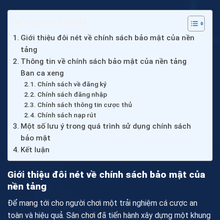
NỘI DUNG CHÍNH
Giới thiệu đôi nét về chính sách bảo mật của nền
tảng
Thông tin về chính sách bảo mật của nền tảng
Ban ca xeng
Chính sách về đăng ký
Chính sách đăng nhập
Chính sách thông tin cược thủ
Chính sách nạp rút
Một số lưu ý trong quá trình sử dụng chính sách
bảo mật
Kết luận
Giới thiệu đôi nét về chính sách bảo mật của
nền tảng
Để mang tới cho người chơi một trải nghiệm cá cược an
toàn và hiệu quả. Sân chơi đã tiến hành xây dựng một khung