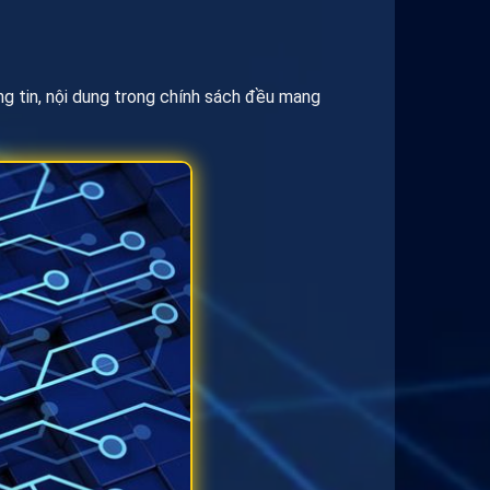
ng tin, nội dung trong chính sách đều mang