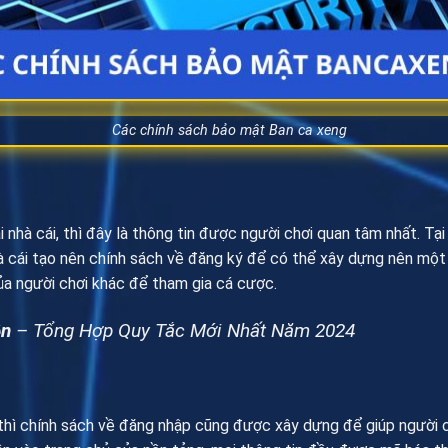
Các chính sách bảo mật Ban ca xeng
i nhà cái, thì đây là thông tin được người chơi quan tâm nhất. Tạ
à cái tạo nên chính sách về đăng ký để có thể xây dựng nên một
của người chơi khác để tham gia cá cược.
ện
– Tổng Hợp Quy Tắc Mới Nhất Năm 2024
thì chính sách về đăng nhập cũng được xây dựng để giúp người c