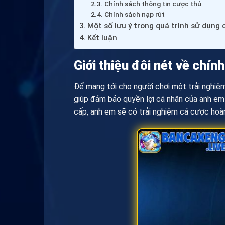
Chính sách thông tin cược thủ
Chính sách nạp rút
Một số lưu ý trong quá trình sử dụng
Kết luận
Giới thiệu đôi nét về chí
Để mang tới cho người chơi một trải nghiệm
giúp đảm bảo quyền lợi cá nhân của anh em
cấp, anh em sẽ có trải nghiệm cá cược hoàn