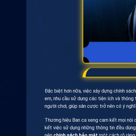
Đặc biệt hơn nữa, việc xây dựng chính sách
em, nhu cầu sử dụng các tiện ích và thông 
người chơi, giúp sân cược trở nên có ý nghĩ
Thương hiệu Ban ca xeng cam kết mọi nội du
kết việc sử dụng những thông tin đều dùng
nên
chính sách bảo mật
một cách rõ ràng 