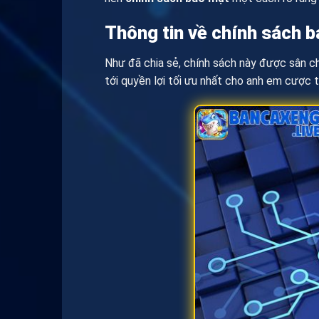
Thông tin về chính sách 
Như đã chia sẻ, chính sách này được sân ch
tới quyền lợi tối ưu nhất cho anh em cược t