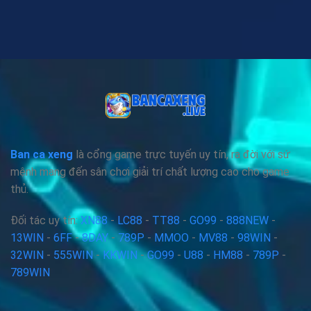
Ban ca xeng
là cổng game trực tuyến uy tín, ra đời với sứ
mệnh mang đến sân chơi giải trí chất lượng cao cho game
thủ.
Đối tác uy tín:
XN88
-
LC88
-
TT88
-
GO99
-
888NEW
-
13WIN
-
6FF
-
8DAY
-
789P
-
MMOO
-
MV88
-
98WIN
-
32WIN
-
555WIN
-
KKWIN
-
GO99
-
U88
-
HM88
-
789P
-
789WIN