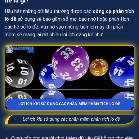
đề là gì?
Hầu hết những dữ liệu thường được các
công cụ phân tích
lô đề
sử dụng sẽ bao gồm sổ mơ, bạc nhớ hoặc phân tích
các hệ số lô đề. Và nhờ vào những tiện ích này thì phần
mềm sẽ mang lại rất nhiều lợi ích đáng kể như:
Lợi ích khi sử dụng các phần mềm phân tích lô đề
Cung cấp cho người chơi thêm dữ liệu để hỗ trợ cho việc