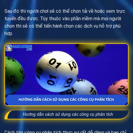
Sau đó thì người chơi sẽ có thể chọn tải về hoặc xem trực
tuyến đều được. Tùy thuộc vào phần mềm mà mọi người
chọn thì sẽ có thể tiến hành chọn các dịch vụ hỗ trợ phù
hợp.
Hướng dẫn cách sử dụng các công cụ phân tích
Cách tìm công cụ phân tích thực sự rất dễ dàng và bạn chỉ