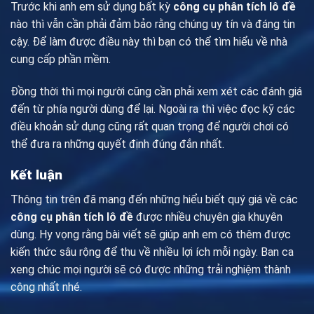
Trước khi anh em sử dụng bất kỳ
công cụ phân tích lô đề
nào thì vẫn cần phải đảm bảo rằng chúng uy tín và đáng tin
cậy. Để làm được điều này thì bạn có thể tìm hiểu về nhà
cung cấp phần mềm.
Đồng thời thì mọi người cũng cần phải xem xét các đánh giá
đến từ phía người dùng để lại. Ngoài ra thì việc đọc kỹ các
điều khoản sử dụng cũng rất quan trọng để người chơi có
thể đưa ra những quyết định đúng đắn nhất.
Kết luận
Thông tin trên đã mang đến những hiểu biết quý giá về các
công cụ phân tích lô đề
được nhiều chuyên gia khuyên
dùng. Hy vọng rằng bài viết sẽ giúp anh em có thêm được
kiến thức sâu rộng để thu về nhiều lợi ích mỗi ngày. Ban ca
xeng chúc mọi người sẽ có được những trải nghiệm thành
công nhất nhé.