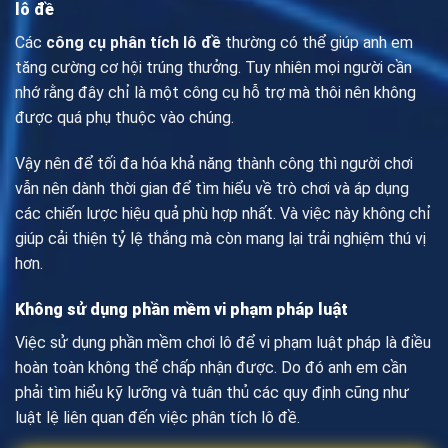
lô đề
Các
công cụ phân tích lô đề
thường có thể giúp anh em
tăng cường cơ hội trúng thưởng. Tuy nhiên mọi người cần
nhớ rằng đây chỉ là một công cụ hỗ trợ mà thôi nên không
được quá phụ thuộc vào chúng.
Vậy nên để tối đa hóa khả năng thành công thì người chơi
vẫn nên dành thời gian để tìm hiểu về trò chơi và áp dụng
các chiến lược hiệu quả phù hợp nhất. Và việc này không chỉ
giúp cải thiện tỷ lệ thắng mà còn mang lại trải nghiệm thú vị
hơn.
Không sử dụng phần mềm vi phạm pháp luật
Việc sử dụng phần mềm chơi lô để vi phạm luật pháp là điều
hoàn toàn không thể chấp nhận được. Do đó anh em cần
phải tìm hiểu kỹ lưỡng và tuân thủ các quy định cũng như
luật lệ liên quan đến việc phân tích lô đề.