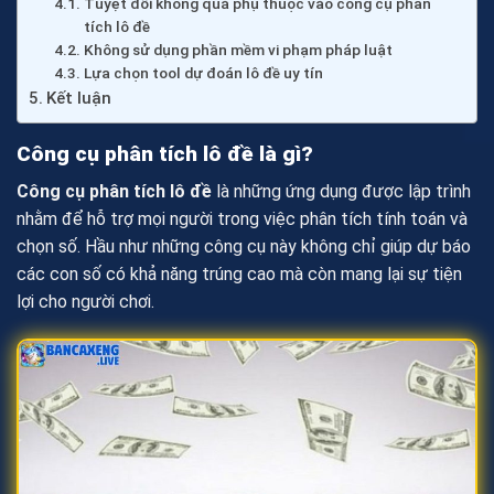
Tuyệt đối không quá phụ thuộc vào công cụ phân
tích lô đề
Không sử dụng phần mềm vi phạm pháp luật
Lựa chọn tool dự đoán lô đề uy tín
Kết luận
Công cụ phân tích lô đề là gì?
Công cụ phân tích lô đề
là những ứng dụng được lập trình
nhằm để hỗ trợ mọi người trong việc phân tích tính toán và
chọn số. Hầu như những công cụ này không chỉ giúp dự báo
các con số có khả năng trúng cao mà còn mang lại sự tiện
lợi cho người chơi.