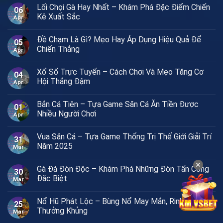
Lối Chọi Gà Hay Nhất – Khám Phá Đặc Điểm Chiến
06
Kê Xuất Sắc
Apr
Đề Chạm Là Gì? Mẹo Hay Áp Dụng Hiệu Quả Để
05
Chiến Thắng
Apr
Xổ Số Trực Tuyến – Cách Chơi Và Mẹo Tăng Cơ
04
Hội Thắng Đậm
Apr
Bắn Cá Tiên – Tựa Game Săn Cá Ăn Tiền Được
01
Nhiều Người Chơi
Apr
Vua Săn Cá – Tựa Game Thống Trị Thế Giới Giải Trí
31
Năm 2025
Mar
✕
Gà Đá Đòn Độc – Khám Phá Những Đòn Tấn Công
30
Đặc Biệt
Mar
Nổ Hũ Phát Lộc – Bùng Nổ May Mắn, Rinh Ngay
25
Thưởng Khủng
Mar