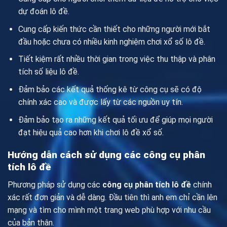
dự đoán lô đề.
Cung cấp kiến thức cần thiết cho những người mới bắt
đầu hoặc chưa có nhiều kinh nghiệm chơi xổ số lô đề.
Tiết kiệm rất nhiều thời gian trong việc thu thập và phân
tích số liệu lô đề.
Đảm bảo các kết quả thống kê từ công cụ sẽ có độ
chính xác cao và được lấy từ các nguồn uy tín.
Đảm bảo tạo ra những kết quả tối ưu để giúp mọi người
đạt hiệu quả cao hơn khi chơi lô đề xổ số.
Hướng dẫn cách sử dụng các công cụ phân
tích lô đề
Phương pháp sử dụng các
công cụ phân tích lô đề
chính
xác rất đơn giản và dễ dàng. Đầu tiên thì anh em chỉ cần lên
mạng và tìm cho mình một trang web phù hợp với nhu cầu
của bản thân.