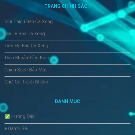
TRANG CHÍNH SÁCH
Giới Thiệu Ban Ca Xeng
Đại Lý Ban Ca Xeng
Liên Hệ Ban Ca Xeng
Điều Khoản Điều Kiện
Chính Sách Bảo Mật
Chơi Có Trách Nhiệm
DANH MỤC
Hướng Dẫn
♦️ Game Bài