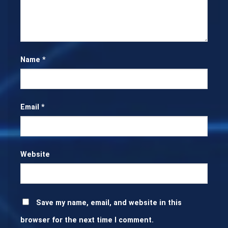
Name
*
Email
*
Website
Save my name, email, and website in this
browser for the next time I comment.