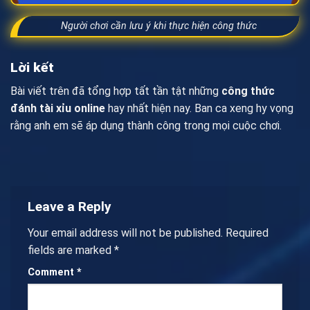
Người chơi cần lưu ý khi thực hiện công thức
Lời kết
Bài viết trên đã tổng hợp tất tần tật những
công thức
đánh tài xỉu online
hay nhất hiện nay. Ban ca xeng hy vọng
rằng anh em sẽ áp dụng thành công trong mọi cuộc chơi.
Leave a Reply
Your email address will not be published.
Required
fields are marked
*
Comment
*