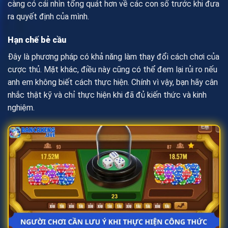
càng có cái nhìn tổng quát hơn về các con số trước khi đưa
ra quyết định của mình.
Hạn chế bẻ cầu
Đây là phương pháp có khả năng làm thay đổi cách chơi của
cược thủ. Mặt khác, điều này cũng có thể đem lại rủi ro nếu
anh em không biết cách thực hiện. Chính vì vậy, bạn hãy cân
nhắc thật kỹ và chỉ thực hiện khi đã đủ kiến thức và kinh
nghiệm.