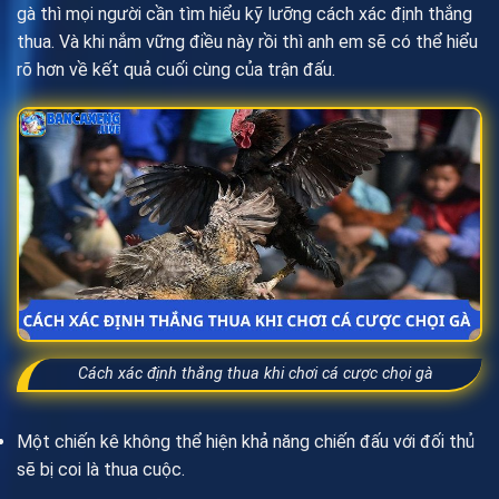
gà thì mọi người cần tìm hiểu kỹ lưỡng cách xác định thắng
thua. Và khi nắm vững điều này rồi thì anh em sẽ có thể hiểu
rõ hơn về kết quả cuối cùng của trận đấu.
Cách xác định thắng thua khi chơi cá cược chọi gà
Một chiến kê không thể hiện khả năng chiến đấu với đối thủ
sẽ bị coi là thua cuộc.