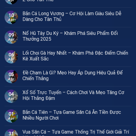
Apr
Bắn Cá Long Vương – Cơ Hội Làm Giàu Siêu Dễ
10
Dàng Cho Tân Thủ
Apr
Nổ Hũ Tây Du Ký – Khám Phá Siêu Phẩm Đổi
09
Thưởng 2025
Apr
Lối Chọi Gà Hay Nhất – Khám Phá Đặc Điểm Chiến
06
Kê Xuất Sắc
Apr
Đề Chạm Là Gì? Mẹo Hay Áp Dụng Hiệu Quả Để
05
Chiến Thắng
Apr
Xổ Số Trực Tuyến – Cách Chơi Và Mẹo Tăng Cơ
04
Hội Thắng Đậm
Apr
Bắn Cá Tiên – Tựa Game Săn Cá Ăn Tiền Được
01
Nhiều Người Chơi
Apr
Vua Săn Cá – Tựa Game Thống Trị Thế Giới Giải Trí
31