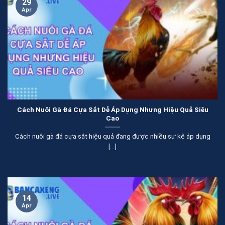
29
Apr
Cách Nuôi Gà Đá Cựa Sắt Dễ Áp Dụng Nhưng Hiệu Quả Siêu
Cao
Cách nuôi gà đá cựa sắt hiệu quả đang được nhiều sư kê áp dụng
[...]
14
Apr