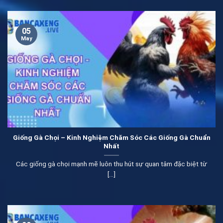
05
May
Giống Gà Chọi – Kinh Nghiệm Chăm Sóc Các Giống Gà Chuẩn
Nhất
Các giống gà chọi mạnh mẽ luôn thu hút sự quan tâm đặc biệt từ
[...]