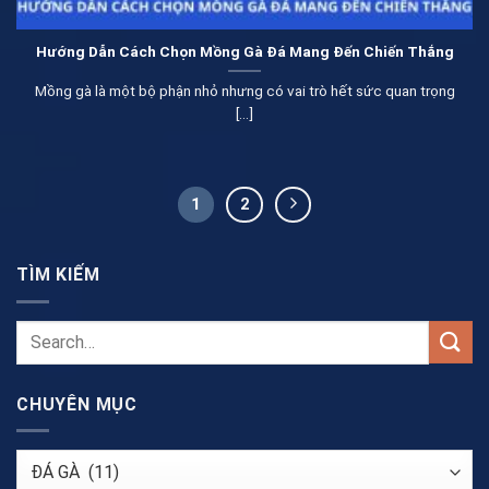
Hướng Dẫn Cách Chọn Mồng Gà Đá Mang Đến Chiến Thắng
Mồng gà là một bộ phận nhỏ nhưng có vai trò hết sức quan trọng
[...]
1
2
TÌM KIẾM
CHUYÊN MỤC
CHUYÊN
MỤC