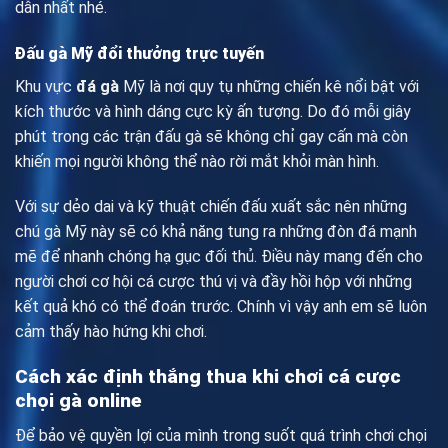
dẫn nhất nhé.
Đấu gà Mỹ đổi thưởng trực tuyến
Khu vực
đá gà
Mỹ là nơi quy tụ những chiến kê nổi bật với
kích thước và hình dáng cực kỳ ấn tượng. Do đó mỗi giây
phút trong các trận đấu gà sẽ không chỉ gay cấn mà còn
khiến mọi người không thể nào rời mắt khỏi màn hình.
Với sự dẻo dai và kỹ thuật chiến đấu xuất sắc nên những
chú gà Mỹ này sẽ có khả năng tung ra những đòn đá mạnh
mẽ để nhanh chóng hạ gục đối thủ. Điều này mang đến cho
người chơi cơ hội cá cược thú vị và đầy hồi hộp với những
kết quả khó có thể đoán trước. Chính vì vậy anh em sẽ luôn
cảm thấy hào hứng khi chơi.
Cách xác định thắng thua khi chơi cá cược
chọi gà online
Để bảo vệ quyền lợi của mình trong suốt quá trình chơi chọi