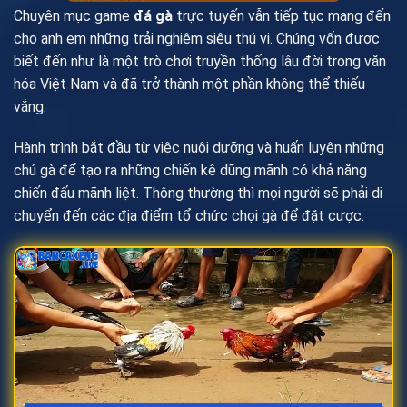
Chuyên mục game
đá gà
trực tuyến vẫn tiếp tục mang đến
cho anh em những trải nghiệm siêu thú vị. Chúng vốn được
biết đến như là một trò chơi truyền thống lâu đời trong văn
hóa Việt Nam và đã trở thành một phần không thể thiếu
vắng.
Hành trình bắt đầu từ việc nuôi dưỡng và huấn luyện những
chú gà để tạo ra những chiến kê dũng mãnh có khả năng
chiến đấu mãnh liệt. Thông thường thì mọi người sẽ phải di
chuyển đến các địa điểm tổ chức chọi gà để đặt cược.