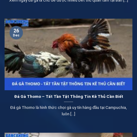
26
Dec
Đá Gà Thomo – Tất Tần Tật Thông Tin Kê Thủ Cần Biết
Đá gà Thomo là hình thức chọi gà uy tín hàng đầu tại Campuchia,
luôn [...]