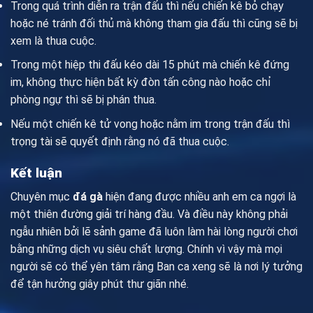
Trong quá trình diễn ra trận đấu thì nếu chiến kê bỏ chạy
hoặc né tránh đối thủ mà không tham gia đấu thì cũng sẽ bị
xem là thua cuộc.
Trong một hiệp thi đấu kéo dài 15 phút mà chiến kê đứng
im, không thực hiện bất kỳ đòn tấn công nào hoặc chỉ
phòng ngự thì sẽ bị phán thua.
Nếu một chiến kê tử vong hoặc nằm im trong trận đấu thì
trọng tài sẽ quyết định rằng nó đã thua cuộc.
Kết luận
Chuyên mục
đá gà
hiện đang được nhiều anh em ca ngợi là
một thiên đường giải trí hàng đầu. Và điều này không phải
ngẫu nhiên bởi lẽ sảnh game đã luôn làm hài lòng người chơi
bằng những dịch vụ siêu chất lượng. Chính vì vậy mà mọi
người sẽ có thể yên tâm rằng Ban ca xeng sẽ là nơi lý tưởng
để tận hưởng giây phút thư giãn nhé.