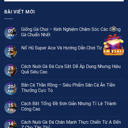
BÀI VIẾT MỚI
✕
Giống Gà Chọi – Kinh Nghiệm Chăm Sóc Các Giống
05
Gà Chuẩn Nhất
May
Nổ Hũ Super Ace Và Hướng Dẫn Chơi Từ A – Z
30
Apr
Cách Nuôi Gà Đá Cựa Sắt Dễ Áp Dụng Nhưng Hiệu
29
Quả Siêu Cao
Apr
Bắn Cá Thần Rồng – Siêu Phẩm Săn Cá Ăn Tiền
20
Thưởng Cực To
Apr
Cách Bắt Tổng Đề Đơn Giản Nhưng Tỉ Lệ Thành
15
Công Cao
Apr
Cách Nuôi Gà Đá Chân Mạnh Thực Chiến Từ A Đến
14
Z Cho Tân Thủ