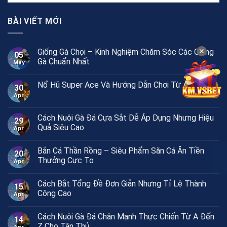
BÀI VIẾT MỚI
✕
Giống Gà Chọi – Kinh Nghiệm Chăm Sóc Các Giống
05
Gà Chuẩn Nhất
May
Nổ Hũ Super Ace Và Hướng Dẫn Chơi Từ A – Z
30
Apr
Cách Nuôi Gà Đá Cựa Sắt Dễ Áp Dụng Nhưng Hiệu
29
Quả Siêu Cao
Apr
Bắn Cá Thần Rồng – Siêu Phẩm Săn Cá Ăn Tiền
20
Thưởng Cực To
Apr
Cách Bắt Tổng Đề Đơn Giản Nhưng Tỉ Lệ Thành
15
Công Cao
Apr
Cách Nuôi Gà Đá Chân Mạnh Thực Chiến Từ A Đến
14
Z Cho Tân Thủ