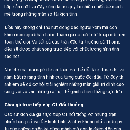
hấp dẫn nhất và đây cũng là nơi quy tụ nhiều chiến kê mạnh
mẽ trong những màn so tài kịch tính.
Điều này không chỉ thu hút đông đảo người xem mà còn
khiến mọi người hào hứng tham gia cá cược từ khắp nơi trên
toàn thế giới. Và tất cả các trận đấu từ trường gà Thomo
đều sẽ được phát sóng trực tiếp với chất lượng hình ảnh
sắc nét.
Nhờ đó mà mọi người hoàn toàn có thể dễ dàng theo dõi và
nắm bắt rõ ràng tình hình của từng cuộc đối đầu. Từ đây thì
anh em sẽ có cơ hội trải nghiệm những màn giải trí đỉnh cao
cùng với vô vàn những cơ hội để giành chiến thắng cực lớn.
Chọi gà trực tiếp cúp C1 đổi thưởng
Các sự kiện
đá gà
trực tiếp C1 nổi tiếng với những trận
chiến bùng nổ và đầy kịch tính. Và đây không chỉ là nơi quy
tụ của những chiến kê dũng mãnh mà còn là điểm đến của