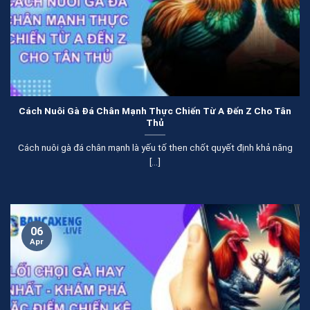
Cách Nuôi Gà Đá Chân Mạnh Thực Chiến Từ A Đến Z Cho Tân
Thủ
Cách nuôi gà đá chân mạnh là yếu tố then chốt quyết định khả năng
[...]
06
Apr