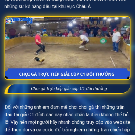
những sư kê hàng đầu tại khu vực Châu Á.
Chọi gà trực tiếp giải cúp C1 đổi thưởng
Đối với những anh em đam mê chơi chọi gà thì những trận
đấu tại giải C1 đỉnh cao này chắc chắn là điều không thể bỏ
lỡ. Vậy nên mọi người hãy nhanh chóng truy cập vào website
để theo dõi và cá cược để trải nghiệm những trận chiến hấp