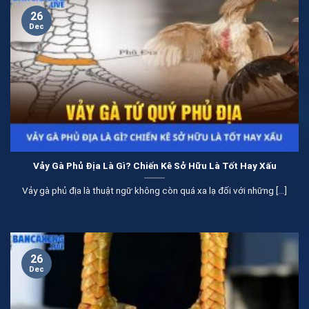
26
Dec
Vảy Gà Phủ Địa Là Gì? Chiến Kê Sở Hữu Là Tốt Hay Xấu
Vảy gà phủ địa là thuật ngữ không còn quá xa lạ đối với những [...]
26
Dec