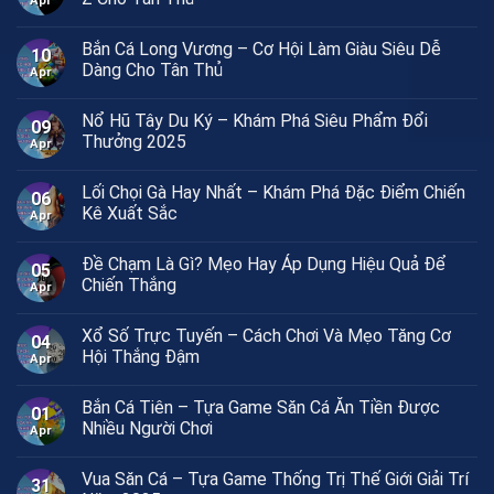
Apr
Bắn Cá Long Vương – Cơ Hội Làm Giàu Siêu Dễ
10
Dàng Cho Tân Thủ
Apr
Nổ Hũ Tây Du Ký – Khám Phá Siêu Phẩm Đổi
09
Thưởng 2025
Apr
Lối Chọi Gà Hay Nhất – Khám Phá Đặc Điểm Chiến
06
Kê Xuất Sắc
Apr
Đề Chạm Là Gì? Mẹo Hay Áp Dụng Hiệu Quả Để
05
Chiến Thắng
Apr
Xổ Số Trực Tuyến – Cách Chơi Và Mẹo Tăng Cơ
04
Hội Thắng Đậm
Apr
Bắn Cá Tiên – Tựa Game Săn Cá Ăn Tiền Được
01
Nhiều Người Chơi
Apr
Vua Săn Cá – Tựa Game Thống Trị Thế Giới Giải Trí
31