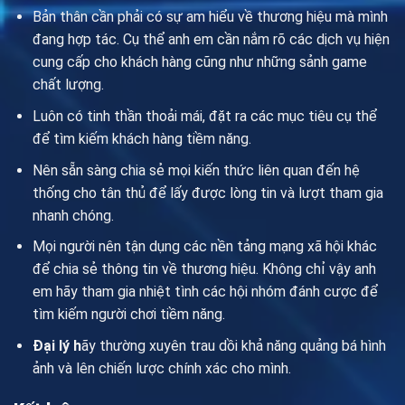
Bản thân cần phải có sự am hiểu về thương hiệu mà mình
đang hợp tác. Cụ thể anh em cần nắm rõ các dịch vụ hiện
cung cấp cho khách hàng cũng như những sảnh game
chất lượng.
Luôn có tinh thần thoải mái, đặt ra các mục tiêu cụ thể
để tìm kiếm khách hàng tiềm năng.
Nên sẵn sàng chia sẻ mọi kiến thức liên quan đến hệ
thống cho tân thủ để lấy được lòng tin và lượt tham gia
nhanh chóng.
Mọi người nên tận dụng các nền tảng mạng xã hội khác
để chia sẻ thông tin về thương hiệu. Không chỉ vậy anh
em hãy tham gia nhiệt tình các hội nhóm đánh cược để
tìm kiếm người chơi tiềm năng.
Đại lý h
ãy thường xuyên trau dồi khả năng quảng bá hình
ảnh và lên chiến lược chính xác cho mình.