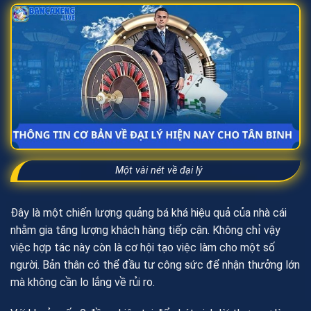
Một vài nét về đại lý
Đây là một chiến lượng quảng bá khá hiệu quả của nhà cái
nhằm gia tăng lượng khách hàng tiếp cận. Không chỉ vậy
việc hợp tác này còn là cơ hội tạo việc làm cho một số
người. Bản thân có thể đầu tư công sức để nhận thưởng lớn
mà không cần lo lắng về rủi ro.