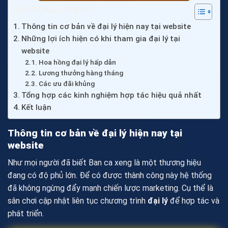
NỘI DUNG CHÍNH
Thông tin cơ bản về đại lý hiện nay tại website
Những lợi ích hiện có khi tham gia đại lý tại
website
Hoa hồng đại lý hấp dẫn
Lương thưởng hàng tháng
Các ưu đãi khủng
Tổng hợp các kinh nghiệm hợp tác hiệu quả nhất
Kết luận
Thông tin cơ bản về đại lý hiện nay tại
website
Như mọi người đã biết Ban ca xeng là một thương hiệu
đang có độ phủ lớn. Để có được thành công này hệ thống
đã không ngừng đẩy mạnh chiến lược marketing. Cụ thể là
sân chơi cập nhật liên tục chương trình
đại lý
để hợp tác và
phát triển.