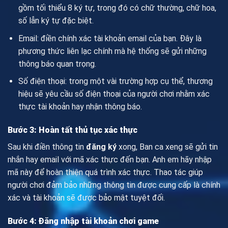
gồm tối thiểu 8 ký tự, trong đó có chữ thường, chữ hoa,
số lẫn ký tự đặc biệt.
Email: điền chính xác tài khoản email của bạn. Đây là
phương thức liên lạc chính mà hệ thống sẽ gửi những
thông báo quan trọng.
Số điện thoại: trong một vài trường hợp cụ thể, thương
hiệu sẽ yêu cầu số điện thoại của người chơi nhằm xác
thực tài khoản hay nhận thông báo.
Bước 3: Hoàn tất thủ tục xác thực
Sau khi điền thông tin
đăng ký
xong, Ban ca xeng sẽ gửi tin
nhắn hay email với mã xác thực đến bạn. Anh em hãy nhập
mã này để hoàn thiện quá trình xác thực. Thao tác giúp
người chơi đảm bảo những thông tin được cung cấp là chính
xác và tài khoản sẽ được bảo mật tuyệt đối.
Bước 4: Đăng nhập tài khoản chơi game