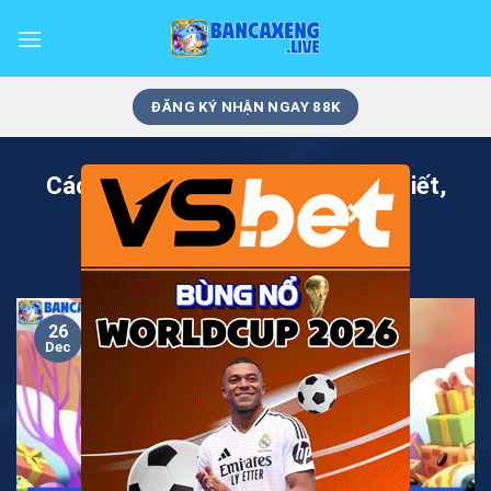
Skip
to
content
ĐĂNG KÝ NHẬN NGAY 88K
Cách Đăng Ký Ban Ca Xeng Chi Tiết,
×
Mới Nhất Cho Tân Thủ
26
Dec