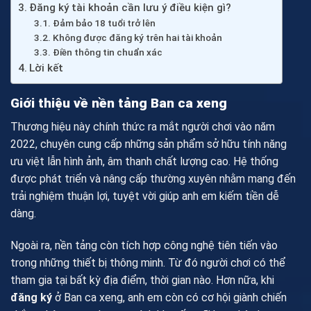
Đăng ký tài khoản cần lưu ý điều kiện gì?
Đảm bảo 18 tuổi trở lên
Không được đăng ký trên hai tài khoản
Điền thông tin chuẩn xác
Lời kết
Giới thiệu về nền tảng Ban ca xeng
Thương hiệu này chính thức ra mắt người chơi vào năm
2022, chuyên cung cấp những sản phẩm sở hữu tính năng
ưu việt lẫn hình ảnh, âm thanh chất lượng cao. Hệ thống
được phát triển và nâng cấp thường xuyên nhằm mang đến
trải nghiệm thuận lợi, tuyệt vời giúp anh em kiếm tiền dễ
dàng.
Ngoài ra, nền tảng còn tích hợp công nghệ tiên tiến vào
trong những thiết bị thông minh. Từ đó người chơi có thể
tham gia tại bất kỳ địa điểm, thời gian nào. Hơn nữa, khi
đăng ký
ở Ban ca xeng, anh em còn có cơ hội giành chiến