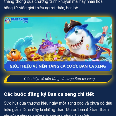
thắng thông qua chương trình khuyến mãi hay nhận hoa
hồng từ việc giới thiệu người thân, bạn bè.
Giới thiệu về nền tảng cá cược Ban ca xeng
Các bước đăng ký Ban ca xeng chi tiết
Sức hút của thương hiệu ngày một tăng cao và chưa có dấu
hiệu giảm. Dưới đây là những thao tác cơ bản để bạn tham