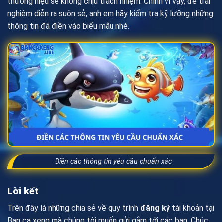
thương hiệu sẽ không chịu trách nhiệm. Chính vì vậy, để trải
nghiệm diễn ra suôn sẻ, anh em hãy kiểm tra kỹ lưỡng những
thông tin đã điền vào biểu mẫu nhé.
Điền các thông tin yêu cầu chuẩn xác
Lời kết
Trên đây là những chia sẻ về quy trình
đăng ký
tài khoản tại
Ban ca xeng mà chúng tôi muốn gửi gắm tới các bạn. Chúc