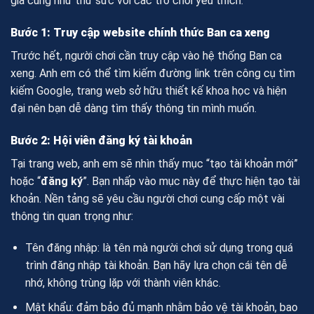
gia cũng như thử sức với các trò chơi yêu thích.
Bước 1: Truy cập website chính thức Ban ca xeng
Trước hết, người chơi cần truy cập vào hệ thống Ban ca
xeng. Anh em có thể tìm kiếm đường link trên công cụ tìm
kiếm Google, trang web sở hữu thiết kế khoa học và hiện
đại nên bạn dễ dàng tìm thấy thông tin mình muốn.
Bước 2: Hội viên đăng ký tài khoản
Tại trang web, anh em sẽ nhìn thấy mục “tạo tài khoản mới”
hoặc “
đăng ký
”. Bạn nhấp vào mục này để thực hiện tạo tài
khoản. Nền tảng sẽ yêu cầu người chơi cung cấp một vài
thông tin quan trọng như:
Tên đăng nhập: là tên mà người chơi sử dụng trong quá
trình đăng nhập tài khoản. Bạn hãy lựa chọn cái tên dễ
nhớ, không trùng lặp với thành viên khác.
Mật khẩu: đảm bảo đủ mạnh nhằm bảo vệ tài khoản, bao