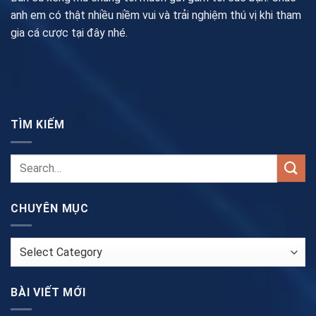
anh em có thật nhiều niềm vui và trải nghiệm thú vị khi tham
gia cá cược tại đây nhé.
TÌM KIẾM
CHUYÊN MỤC
CHUYÊN
MỤC
BÀI VIẾT MỚI