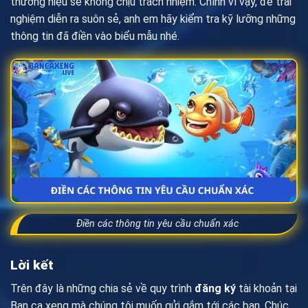
thương hiệu sẽ không chịu trách nhiệm. Chính vì vậy, để trải
nghiệm diễn ra suôn sẻ, anh em hãy kiểm tra kỹ lưỡng những
thông tin đã điền vào biểu mẫu nhé.
Điền các thông tin yêu cầu chuẩn xác
Lời kết
Trên đây là những chia sẻ về quy trình
đăng ký
tài khoản tại
Ban ca xeng mà chúng tôi muốn gửi gắm tới các bạn. Chúc