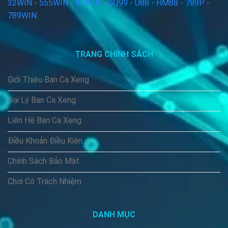
32WIN
-
555WIN
-
KKWIN
-
GO99
-
U88
-
HM88
-
789P
-
789WIN
TRANG CHÍNH SÁCH
Giới Thiệu Ban Ca Xeng
Đại Lý Ban Ca Xeng
Liên Hệ Ban Ca Xeng
Điều Khoản Điều Kiện
Chính Sách Bảo Mật
Chơi Có Trách Nhiệm
DANH MỤC