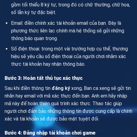
gồm tối thiểu 8 ký tự, trong đó có chữ thường, chữ hoa,
số lẫn ký tự đặc biệt.
Email: điền chính xác tài khoản email của bạn. Đây là
phương thức liên lạc chính mà hệ thống sẽ gửi những
thông báo quan trọng.
Số điện thoại: trong một vài trường hợp cụ thể, thương
hiệu sẽ yêu cầu số điện thoại của người chơi nhằm xác
thực tài khoản hay nhận thông báo.
Bước 3: Hoàn tất thủ tục xác thực
Sau khi điền thông tin
đăng ký
xong, Ban ca xeng sẽ gửi tin
nhắn hay email với mã xác thực đến bạn. Anh em hãy nhập
mã này để hoàn thiện quá trình xác thực. Thao tác giúp
người chơi đảm bảo những thông tin được cung cấp là chính
xác và tài khoản sẽ được bảo mật tuyệt đối.
Bước 4: Đăng nhập tài khoản chơi game