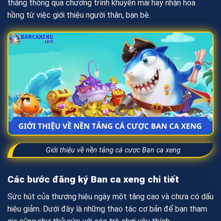
thắng thông qua chương trình khuyến mãi hay nhận hoa
hồng từ việc giới thiệu người thân, bạn bè.
Giới thiệu về nền tảng cá cược Ban ca xeng
Các bước đăng ký Ban ca xeng chi tiết
Sức hút của thương hiệu ngày một tăng cao và chưa có dấu
hiệu giảm. Dưới đây là những thao tác cơ bản để bạn tham