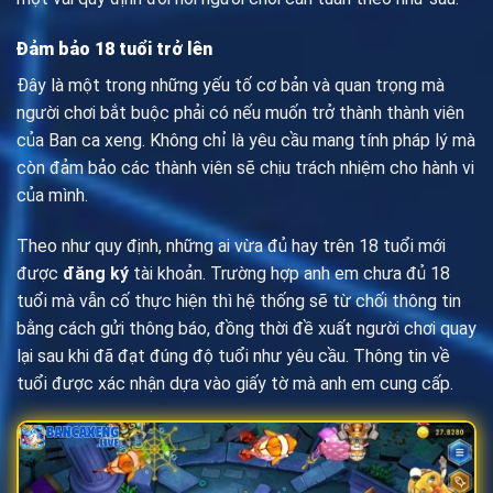
Đảm bảo 18 tuổi trở lên
Đây là một trong những yếu tố cơ bản và quan trọng mà
người chơi bắt buộc phải có nếu muốn trở thành thành viên
của Ban ca xeng. Không chỉ là yêu cầu mang tính pháp lý mà
còn đảm bảo các thành viên sẽ chịu trách nhiệm cho hành vi
của mình.
Theo như quy định, những ai vừa đủ hay trên 18 tuổi mới
được
đăng ký
tài khoản. Trường hợp anh em chưa đủ 18
tuổi mà vẫn cố thực hiện thì hệ thống sẽ từ chối thông tin
bằng cách gửi thông báo, đồng thời đề xuất người chơi quay
lại sau khi đã đạt đúng độ tuổi như yêu cầu. Thông tin về
tuổi được xác nhận dựa vào giấy tờ mà anh em cung cấp.