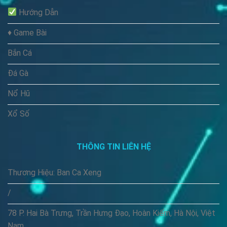
Hướng Dẫn
♦️ Game Bài
Bắn Cá
Đá Gà
Nổ Hũ
Xổ Số
THÔNG TIN LIÊN HỆ
Thương Hiệu: Ban Ca Xeng
/
78 P. Hai Bà Trưng, Trần Hưng Đạo, Hoàn Kiếm, Hà Nội, Việt
Nam