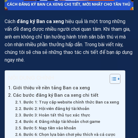
Cách
đăng ký
Ban ca xeng
hiệu quả là một trong những
vấn đề đang được nhiều người chơi quan tâm. Khi tham gia,
anh em không chỉ tận hưởng hành trình săn bắn thú vị mà
còn nhận nhiều phần thưởng hấp dẫn. Trong bài viết này,
chúng tôi sẽ chia sẻ những thao tác chi tiết để bạn áp dụng
ngay nhé.
NỘI DUNG CHÍNH
Giới thiệu về nền tảng Ban ca xeng
Các bước đăng ký Ban ca xeng chi tiết
Bước 1: Truy cập website chính thức Ban ca xeng
Bước 2: Hội viên đăng ký tài khoản
Bước 3: Hoàn tất thủ tục xác thực
Bước 4: Đăng nhập tài khoản chơi game
Bước 5: Nạp tiền vào khoản
Bước 6: Chọn lựa bàn chơi yêu thích và cá cược