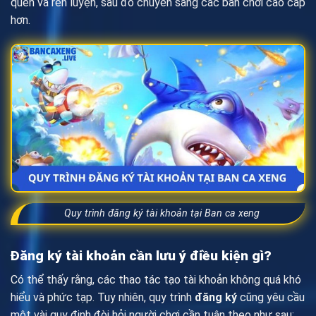
quen và rèn luyện, sau đó chuyển sang các bàn chơi cao cấp
hơn.
Quy trình đăng ký tài khoản tại Ban ca xeng
Đăng ký tài khoản cần lưu ý điều kiện gì?
Có thể thấy rằng, các thao tác tạo tài khoản không quá khó
hiểu và phức tạp. Tuy nhiên, quy trình
đăng ký
cũng yêu cầu
một vài quy định đòi hỏi người chơi cần tuân theo như sau: