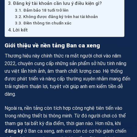
Đăng ký tài khoản cần lưu ý điều kiện gì?
Đảm bảo 18 tuổi trở lên
Không được đăng ký trên hai tài khoản
Điền thông tin chuẩn xác
Lời kết
Giới thiệu về nền tảng Ban ca xeng
Thương hiệu này chính thức ra mắt người chơi vào năm
2022, chuyên cung cấp những sản phẩm sở hữu tính năng
ưu việt lẫn hình ảnh, âm thanh chất lượng cao. Hệ thống
được phát triển và nâng cấp thường xuyên nhằm mang đến
trải nghiệm thuận lợi, tuyệt vời giúp anh em kiếm tiền dễ
dàng.
Ngoài ra, nền tảng còn tích hợp công nghệ tiên tiến vào
trong những thiết bị thông minh. Từ đó người chơi có thể
tham gia tại bất kỳ địa điểm, thời gian nào. Hơn nữa, khi
đăng ký
ở Ban ca xeng, anh em còn có cơ hội giành chiến