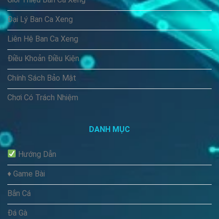
Đại Lý Ban Ca Xeng
Liên Hệ Ban Ca Xeng
Điều Khoản Điều Kiện
Chính Sách Bảo Mật
Chơi Có Trách Nhiệm
DANH MỤC
Hướng Dẫn
♦️ Game Bài
Bắn Cá
Đá Gà