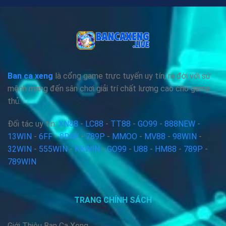
Ban ca xeng
là cổng game trực tuyến uy tín, ra đời với sứ
mệnh mang đến sân chơi giải trí chất lượng cao cho game
thủ.
Đối tác uy tín:
XN88
-
LC88
-
TT88
-
GO99
-
888NEW
-
13WIN
-
6FF
-
8DAY
-
789P
-
MMOO
-
MV88
-
98WIN
-
32WIN
-
555WIN
-
KKWIN
-
GO99
-
U88
-
HM88
-
789P
-
789WIN
TRANG CHÍNH SÁCH
Giới Thiệu Ban Ca Xeng