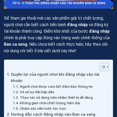
Để tham gia thoải mái các sản phẩm giải trí chất lượng,
người chơi cần biết cách tiến hành
đăng nhập
và đăng ký
tài khoản thành công. Điểm khó nhất của bước
đăng nhập
chính là phải truy cập đúng vào trang web chính thống của
Ban ca xeng
. Nếu chưa biết cách thực hiện, hãy theo dõi
nội dung chi tiết ở bài viết dưới này nhé!
NỘI DUNG CHÍNH
Quyền lợi của người chơi khi đăng nhập vào tài
khoản
Người chơi được cam kết đảm bảo thông tin
Vô số ưu đãi hấp dẫn
Thao tác sử dụng trên nhiều thiết bị dễ dàng
Không gian chơi chất lượng, hiện đại
Chăm sóc viên luôn túc trực
Hướng dẫn cách đăng nhập vào Ban ca xeng