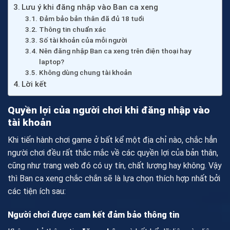
Lưu ý khi đăng nhập vào Ban ca xeng
Đảm bảo bản thân đã đủ 18 tuổi
Thông tin chuẩn xác
Số tài khoản của mỗi người
Nên đăng nhập Ban ca xeng trên điện thoại hay
laptop?
Không dùng chung tài khoản
Lời kết
Quyền lợi của người chơi khi đăng nhập vào
tài khoản
Khi tiến hành chơi game ở bất kể một địa chỉ nào, chắc hẳn
người chơi đều rất thắc mắc về các quyền lợi của bản thân,
cũng như trang web đó có uy tín, chất lượng hay không. Vậy
thì Ban ca xeng chắc chắn sẽ là lựa chọn thích hợp nhất bởi
các tiện ích sau:
Người chơi được cam kết đảm bảo thông tin