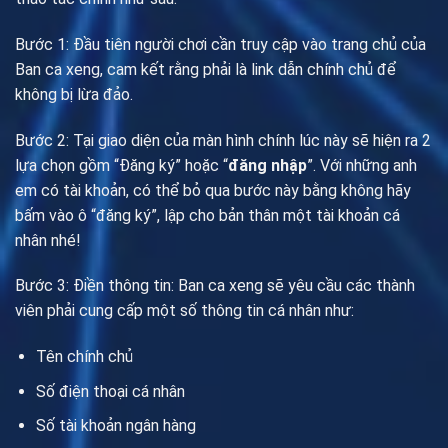
Bước 1: Đầu tiên người chơi cần truy cập vào trang chủ của
Ban ca xeng, cam kết rằng phải là link dẫn chính chủ để
không bị lừa đảo.
Bước 2: Tại giao diện của màn hình chính lúc này sẽ hiện ra 2
lựa chọn gồm “Đăng ký” hoặc “
đăng nhập
”. Với những anh
em có tài khoản, có thể bỏ qua bước này bằng không hãy
bấm vào ô “đăng ký”, lập cho bản thân một tài khoản cá
nhân nhé!
Bước 3: Điền thông tin: Ban ca xeng sẽ yêu cầu các thành
viên phải cung cấp một số thông tin cá nhân như:
Tên chính chủ
Số điện thoại cá nhân
Số tài khoản ngân hàng