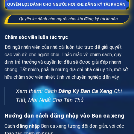
Quyền lợi dành cho người chơi khi đăng ký tài khoản
Chăm sóc viên luôn túc trực
Đội ngũ nhân viên của nhà cái luôn túc trực để giải quyết
các vấn đề cho người chơi. Thắc mắc về chính sách, quy
định trả thưởng và quyền lợi đều sẽ được giải đáp nhanh
chóng. Tất nhiên, phải là những địa chỉ nhà cái uy tín, mới sở
hữu chăm sóc viên nhiệt tình và chuyên nghiệp đến vậy.
Xem thêm: Cách
Đăng Ký Ban Ca Xeng
Chi
Tiết, Mới Nhất Cho Tân Thủ
Hướng dẫn cách đăng nhập vào Ban ca xeng
Cách
đăng nhập
Ban ca xeng tương đối đơn giản, với các
thao tác chính như sau: