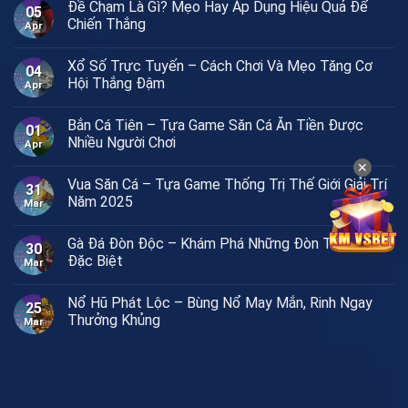
Đề Chạm Là Gì? Mẹo Hay Áp Dụng Hiệu Quả Để
05
Chiến Thắng
Apr
Xổ Số Trực Tuyến – Cách Chơi Và Mẹo Tăng Cơ
04
Hội Thắng Đậm
Apr
Bắn Cá Tiên – Tựa Game Săn Cá Ăn Tiền Được
01
Nhiều Người Chơi
Apr
✕
Vua Săn Cá – Tựa Game Thống Trị Thế Giới Giải Trí
31
Năm 2025
Mar
Gà Đá Đòn Độc – Khám Phá Những Đòn Tấn Công
30
Đặc Biệt
Mar
Nổ Hũ Phát Lộc – Bùng Nổ May Mắn, Rinh Ngay
25
Thưởng Khủng
Mar