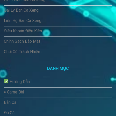
Đại Lý Ban Ca Xeng
Liên Hệ Ban Ca Xeng
Điều Khoản Điều Kiện
Chính Sách Bảo Mật
Chơi Có Trách Nhiệm
DANH MỤC
Hướng Dẫn
♦️ Game Bài
Bắn Cá
Đá Gà