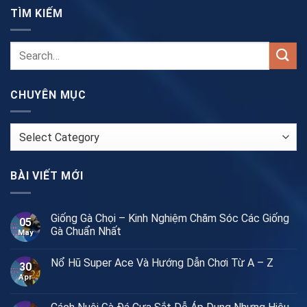
TÌM KIẾM
CHUYÊN MỤC
CHUYÊN
MỤC
BÀI VIẾT MỚI
Giống Gà Chọi – Kinh Nghiệm Chăm Sóc Các Giống
05
Gà Chuẩn Nhất
May
Nổ Hũ Super Ace Và Hướng Dẫn Chơi Từ A – Z
30
Apr