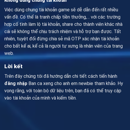
Không dùng chung tài khoản
Việc dùng chung tài khoản game sẽ dễ dẫn đến rất nhiều
vấn đề. Có thể là tranh chấp tiền thưởng,… với các trường
hợp cố tình làm lộ tài khoản, share cho thành viên khác nhà
cái sẽ không thể chịu trách nhiệm và hỗ trợ bạn được. Tất
nhiên, tuyệt đối đừng chia sẻ mã OTP xác nhận tài khoản
cho bất kể ai, kể cả là người tự xưng là nhân viên của trang
web.
Lời kết
Trên đây chúng tôi đã hướng dẫn chi tiết cách tiến hành
đăng nhập
Ban ca xeng cho anh em newbie tham khảo. Hy
vọng rằng, với toàn bộ dữ liệu trên, bạn đã có thể truy cập
vào tài khoản của mình và kiếm tiền.