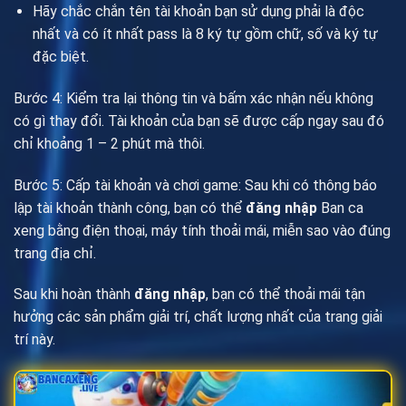
Hãy chắc chắn tên tài khoản bạn sử dụng phải là độc
nhất và có ít nhất pass là 8 ký tự gồm chữ, số và ký tự
đặc biệt.
Bước 4: Kiểm tra lại thông tin và bấm xác nhận nếu không
có gì thay đổi. Tài khoản của bạn sẽ được cấp ngay sau đó
chỉ khoảng 1 – 2 phút mà thôi.
Bước 5: Cấp tài khoản và chơi game: Sau khi có thông báo
lập tài khoản thành công, bạn có thể
đăng nhập
Ban ca
xeng bằng điện thoại, máy tính thoải mái, miễn sao vào đúng
trang địa chỉ.
Sau khi hoàn thành
đăng nhập
, bạn có thể thoải mái tận
hưởng các sản phẩm giải trí, chất lượng nhất của trang giải
trí này.