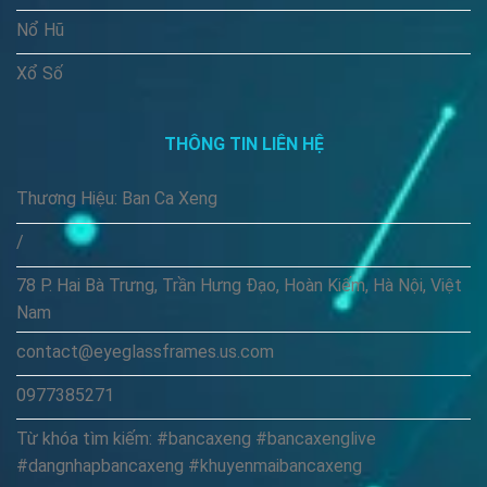
Nổ Hũ
Xổ Số
THÔNG TIN LIÊN HỆ
Thương Hiệu: Ban Ca Xeng
/
78 P. Hai Bà Trưng, Trần Hưng Đạo, Hoàn Kiếm, Hà Nội, Việt
Nam
contact@eyeglassframes.us.com
0977385271
Từ khóa tìm kiếm: #bancaxeng #bancaxenglive
#dangnhapbancaxeng #khuyenmaibancaxeng