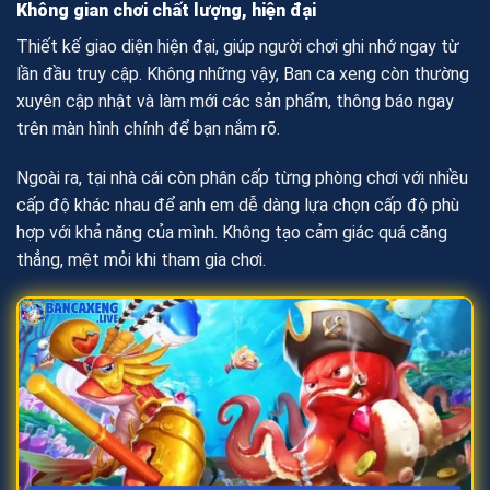
Không gian chơi chất lượng, hiện đại
Thiết kế giao diện hiện đại, giúp người chơi ghi nhớ ngay từ
lần đầu truy cập. Không những vậy, Ban ca xeng còn thường
xuyên cập nhật và làm mới các sản phẩm, thông báo ngay
trên màn hình chính để bạn nắm rõ.
Ngoài ra, tại nhà cái còn phân cấp từng phòng chơi với nhiều
cấp độ khác nhau để anh em dễ dàng lựa chọn cấp độ phù
hợp với khả năng của mình. Không tạo cảm giác quá căng
thẳng, mệt mỏi khi tham gia chơi.