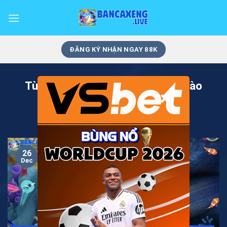
Skip
to
content
ĐĂNG KÝ NHẬN NGAY 88K
Từ A – Z Thao Tác Đăng Nhập Vào
×
Tài Khoản BAN CA XENG
26
Dec