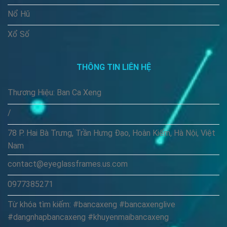
Nổ Hũ
Xổ Số
THÔNG TIN LIÊN HỆ
Thương Hiệu: Ban Ca Xeng
/
78 P. Hai Bà Trưng, Trần Hưng Đạo, Hoàn Kiếm, Hà Nội, Việt
Nam
contact@eyeglassframes.us.com
0977385271
Từ khóa tìm kiếm: #bancaxeng #bancaxenglive
#dangnhapbancaxeng #khuyenmaibancaxeng