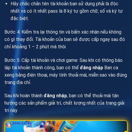
Hãy chắc chắn tên tài khoản bạn sử dụng phải là độc
nhất và có ít nhất pass là 8 ký tự gồm chữ, số và ký tự
đặc biệt.
Bước 4: Kiểm tra lại thông tin và bấm xác nhận nếu không
có gì thay đổi. Tài khoản của bạn sẽ được cấp ngay sau đó
chỉ khoảng 1 – 2 phút mà thôi.
Bước 5: Cấp tài khoản và chơi game: Sau khi có thông báo
lập tài khoản thành công, bạn có thể
đăng nhập
Ban ca
xeng bằng điện thoại, máy tính thoải mái, miễn sao vào đúng
trang địa chỉ.
Sau khi hoàn thành
đăng nhập
, bạn có thể thoải mái tận
hưởng các sản phẩm giải trí, chất lượng nhất của trang giải
trí này.