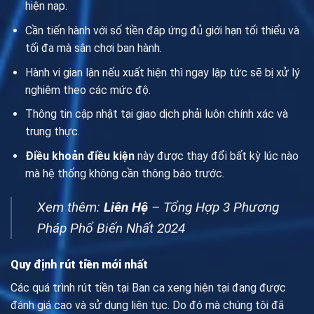
hiện nạp.
Cần tiến hành với số tiền đáp ứng đủ giới hạn tối thiểu và
tối đa mà sân chơi ban hành.
Hành vi gian lận nếu xuất hiện thì ngay lập tức sẽ bị xử lý
nghiêm theo các mức độ.
Thông tin cập nhật tại giao dịch phải luôn chính xác và
trung thực.
Điều khoản điều kiện
này được thay đổi bất kỳ lúc nào
mà hệ thống không cần thông báo trước.
Xem thêm:
Liên Hệ
– Tổng Hợp 3 Phương
Pháp Phổ Biến Nhất 2024
Quy định rút tiền mới nhất
Các quá trình rút tiền tại Ban ca xeng hiện tại đang được
đánh giá cao và sử dụng liên tục. Do đó mà chúng tôi đã