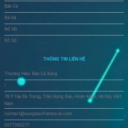
Bắn Cá
Đá Gà
Nổ Hũ
Xổ Số
THÔNG TIN LIÊN HỆ
Thương Hiệu: Ban Ca Xeng
/
78 P. Hai Bà Trưng, Trần Hưng Đạo, Hoàn Kiếm, Hà Nội, Việt
Nam
contact@eyeglassframes.us.com
0977385271