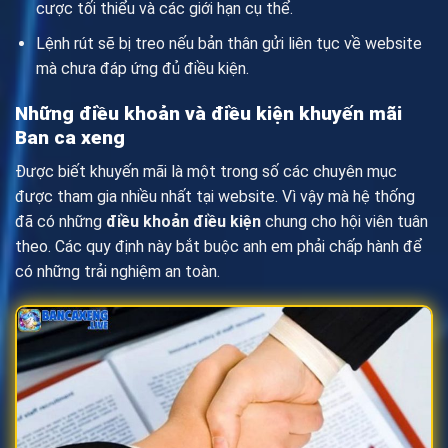
cược tối thiểu và các giới hạn cụ thể.
Lệnh rút sẽ bị treo nếu bản thân gửi liên tục về website
mà chưa đáp ứng đủ điều kiện.
Những điều khoản và điều kiện khuyến mãi
Ban ca xeng
Được biết khuyến mãi là một trong số các chuyên mục
được tham gia nhiều nhất tại website. Vì vậy mà hệ thống
đã có những
điều khoản điều kiện
chung cho hội viên tuân
theo. Các quy định này bắt buộc anh em phải chấp hành để
có những trải nghiệm an toàn.