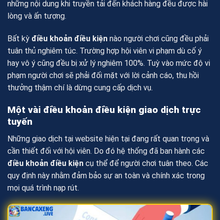
những nội dung khi truyền tải đến khách hàng đều được hài
lòng và ấn tượng.
Bất kỳ
điều khoản điều kiện
nào người chơi cũng đều phải
tuân thủ nghiêm túc. Trường hợp hội viên vi phạm dù cố ý
hay vô ý cũng đều bị xử lý nghiêm 100%. Tuỳ vào mức độ vi
phạm người chơi sẽ phải đối mặt với lời cảnh cáo, thu hồi
thưởng thậm chí là dừng cung cấp dịch vụ.
Một vài điều khoản điều kiện giao dịch trực
tuyến
Những giao dịch tại website hiện tại đang rất quan trọng và
cần thiết đối với hội viên. Do đó hệ thống đã ban hành các
điều khoản điều kiện
cụ thể để người chơi tuân theo. Các
quy định này nhằm đảm bảo sự an toàn và chính xác trong
mọi quá trình nạp rút.