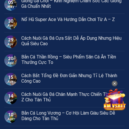
Giống Gà Chọi – Kinh Nghiệm Chăm Sóc Các Giống
05
Gà Chuẩn Nhất
May
Nổ Hũ Super Ace Và Hướng Dẫn Chơi Từ A – Z
30
Apr
Cách Nuôi Gà Đá Cựa Sắt Dễ Áp Dụng Nhưng Hiệu
29
Quả Siêu Cao
Apr
Bắn Cá Thần Rồng – Siêu Phẩm Săn Cá Ăn Tiền
20
Thưởng Cực To
Apr
Cách Bắt Tổng Đề Đơn Giản Nhưng Tỉ Lệ Thành
15
Công Cao
Apr
✕
Cách Nuôi Gà Đá Chân Mạnh Thực Chiến Từ A Đến
14
Z Cho Tân Thủ
Apr
Bắn Cá Long Vương – Cơ Hội Làm Giàu Siêu Dễ
10
Dàng Cho Tân Thủ
Apr