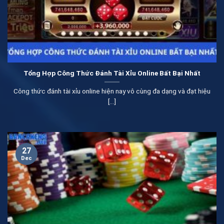
Tổng Hợp Công Thức Đánh Tài Xỉu Online Bất Bại Nhất
Công thức đánh tài xỉu online hiện nay vô cùng đa dạng và đạt hiệu
[...]
27
Dec