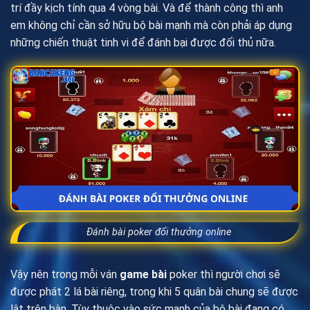
trí đầy kịch tính qua 4 vòng bài. Và để thành công thì anh
em không chỉ cần sở hữu bộ bài mạnh mà còn phải áp dụng
những chiến thuật tinh vi để đánh bại được đối thủ nữa.
Đánh bài poker đổi thưởng online
Vậy nên trong mỗi ván
game bài
poker thì người chơi sẽ
được phát 2 lá bài riêng, trong khi 5 quân bài chung sẽ được
lật trên bàn. Tùy thuộc vào sức mạnh của bộ bài đang có