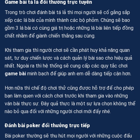
Game bài tá lả đổi thưởng trực tuyến
Trong trò chơi đánh bài tá lả thì mọi người sẽ cố gắng sắp
xếp các lá bài của mình thành các bộ phỏm. Chúng sẽ bao
gồm 3 lá bài có cùng giá trị hoặc những lá bài liên tiếp đồng
chất nhằm để giành chiến thắng sau cùng.
Khi tham gia thì người chơi sẽ cần phát huy khả năng quan
sát, tư duy chiến lược và cách quản lý bài sao cho hiệu quả
nhất. Ngoài ra thì hệ thống sẽ cung cấp các quy tắc chơi
game bài
minh bạch để giúp anh em dễ dàng tiếp cận hơn.
Hơn nữa thì chế độ chơi thử cũng được hỗ trợ để cho phép
bạn làm quen với cách chơi trước khi tham gia vào những
ván bài thực sự. Đây quả thực là một sự lựa chọn không thể
nào bỏ qua đối với những người chơi mới đấy nhé.
Đánh bài poker đổi thưởng trực tiếp
Bài poker thường sẽ thu hút mọi người với những cuộc đấu