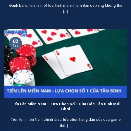
Đánh bài online là một loại hình mà anh em Ban ca xeng không thể
[...]
02
Feb
Tiến Lên Miền Nam – Lựa Chọn Số 1 Của Các Tân Binh Mới
Chơi
Tiến lên miền Nam chính là sự lựa chọn hàng đầu của các game
thủ. [...]