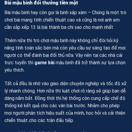
Bài mậu binh đổi thưởng tiền mặt
Bài mậu binh hay còn gọi là binh xập xám – Chúng là một trò
chơi bài mang tính chiến thuật cao và cũng là nơi anh em
cần sắp xếp 13 lá bài thành ba chi sao cho mạnh nhất.
Thêm nữa thì trò chơi mậu binh này không chỉ đòi hỏi kỹ
năng tính toán sắc bén mà còn yêu cầu sự sáng tạo để mọi
người có thể đánh bại đối thủ nữa. Vậy nên tại các nhà cái
trực tuyến thì
game bài
mậu binh đã trở thành sự lựa chọn
yêu thích.
Tất cả đều là nhờ vào giao diện chuyên nghiệp và tốc độ xử
lý nhanh chóng. Hơn nữa thì luật chơi rõ ràng sẽ giúp bạn dễ
dàng nắm bắt. Đồng thời thì hệ thống còn cung cấp chế độ
thống kê kết quả cho các ván bài trước. Nhằm cho phép
mọi người phân tích hiệu suất của mình, học hỏi và cải thiện
chiến thuật cho các trận đấu tiếp.