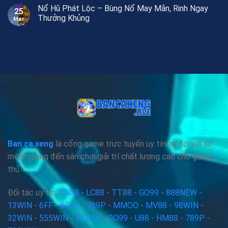
Nổ Hũ Phát Lộc – Bùng Nổ May Mắn, Rinh Ngay
25
Thưởng Khủng
Mar
Ban ca xeng
là cổng game trực tuyến uy tín, ra đời với sứ
mệnh mang đến sân chơi giải trí chất lượng cao cho game
thủ.
Đối tác uy tín:
XN88
-
LC88
-
TT88
-
GO99
-
888NEW
-
13WIN
-
6FF
-
8DAY
-
789P
-
MMOO
-
MV88
-
98WIN
-
32WIN
-
555WIN
-
KKWIN
-
GO99
-
U88
-
HM88
-
789P
-