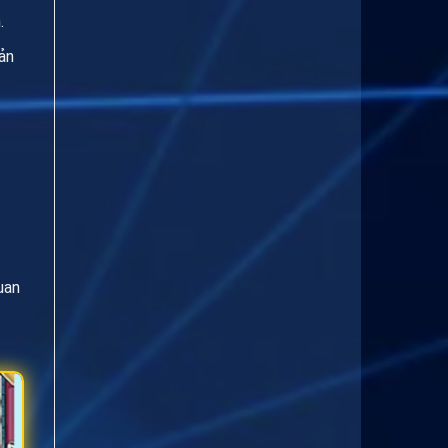
.
ản
uan