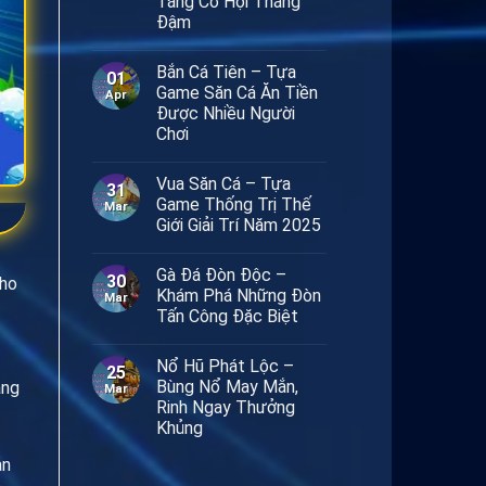
Tăng Cơ Hội Thắng
Đậm
Bắn Cá Tiên – Tựa
01
Game Săn Cá Ăn Tiền
Apr
Được Nhiều Người
Chơi
Vua Săn Cá – Tựa
31
Game Thống Trị Thế
Mar
Giới Giải Trí Năm 2025
Gà Đá Đòn Độc –
30
cho
Khám Phá Những Đòn
Mar
Tấn Công Đặc Biệt
Nổ Hũ Phát Lộc –
25
Bùng Nổ May Mắn,
ăng
Mar
Rinh Ngay Thưởng
Khủng
ản