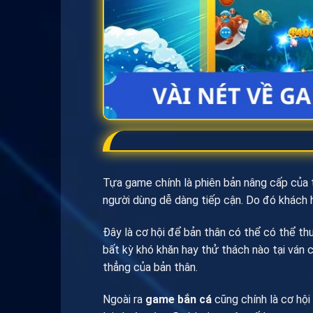
Tựa game chính là phiên bản nâng cấp của 
người dùng dễ dàng tiếp cận. Do đó khách h
Đây là cơ hội để bản thân có thể có thể th
bất kỳ khó khăn hay thử thách nào tại ván
thẳng của bản thân.
Ngoài ra
game bắn cá
cũng chính là cơ hộ