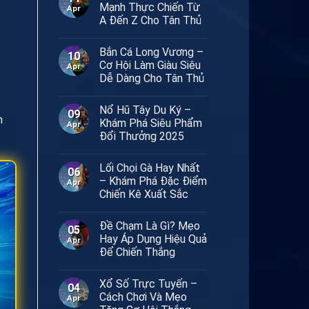
Mạnh Thực Chiến Từ
Apr
A Đến Z Cho Tân Thủ
Bắn Cá Long Vương –
10
Cơ Hội Làm Giàu Siêu
Apr
Dễ Dàng Cho Tân Thủ
Nổ Hũ Tây Du Ký –
09
n
Khám Phá Siêu Phẩm
Apr
Đổi Thưởng 2025
Lối Chọi Gà Hay Nhất
06
– Khám Phá Đặc Điểm
Apr
Chiến Kê Xuất Sắc
Đề Chạm Là Gì? Mẹo
05
Hay Áp Dụng Hiệu Quả
Apr
Để Chiến Thắng
Xổ Số Trực Tuyến –
04
Cách Chơi Và Mẹo
Apr