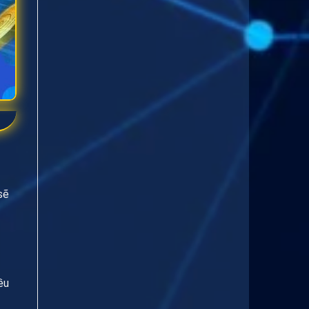
sẽ
ều