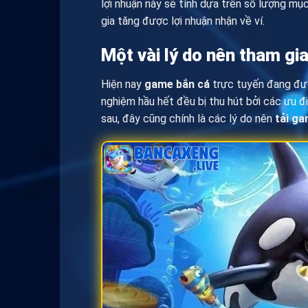
lợi nhuận này sẽ tính dựa trên số lượng mục
gia tăng được lợi nhuận nhận về ví.
Một vài lý do nên tham gi
Hiện nay
game bắn cá
trực tuyến đang đượ
nghiệm hầu hết đều bị thu hút bởi các ưu đ
sau, đây cũng chính là các lý do nên
tải ga