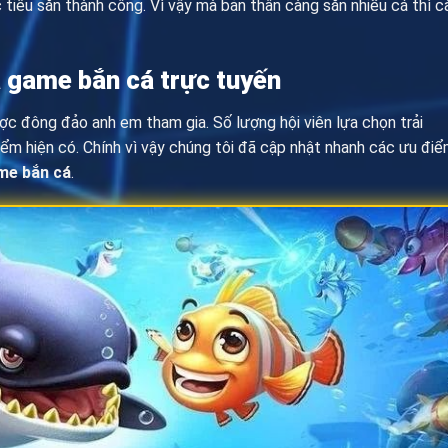
 tiêu săn thành công. Vì vậy mà bản thân càng săn nhiều cá thì c
a game bắn cá trực tuyến
c đông đảo anh em tham gia. Số lượng hội viên lựa chọn trải
iểm hiện có. Chính vì vậy chúng tôi đã cập nhật nhanh các ưu đi
me bắn cá
.