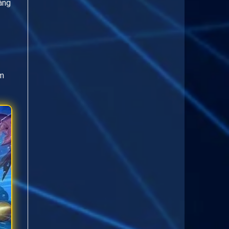
àng
ểm