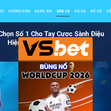
HỦ
HƯỚNG DẪN
GAME BÀI
BẮN CÁ
ĐÁ GÀ
NỔ HŨ
XỔ
Chọn Số 1 Cho Tay Cược Sành Điệu
Hiện Nay
×