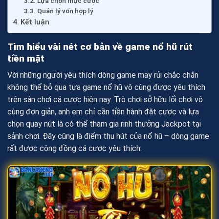
Lựa chọn mực cược
Quản lý vốn hợp lý
Kết luận
Tìm hiểu vài nét cơ bản về game nổ hũ rút
tiền mặt
Với những người yêu thích dòng game may rủi chắc chắn
không thể bỏ qua tựa game nổ hũ vô cùng được yêu thích
trên sân chơi cá cược hiện nay. Trò chơi sở hữu lối chơi vô
cùng đơn giản, anh em chỉ cần tiền hành đặt cược và lựa
chọn quay nút là có thể tham gia rinh thưởng Jackpot tại
sảnh chơi. Đây cũng là điểm thu hút của nổ hũ – dòng game
rất được cộng đồng cá cược yêu thích.