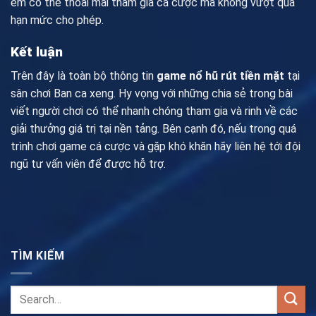
em có thể thoải mái tham gia cá cược mà không vượt quá
hạn mức cho phép.
Kết luận
Trên đây là toàn bộ thông tin
game nổ hũ rút tiền mặt
tại
sân chơi Ban ca xeng. Hy vọng với những chia sẻ trong bài
viết người chơi có thể nhanh chóng tham gia và rinh về các
giải thưởng giá trị tại nền tảng. Bên cạnh đó, nếu trong quá
trình chơi game cá cược và gặp khó khăn hãy liên hệ tới đội
ngũ tư vấn viên để được hỗ trợ.
TÌM KIẾM