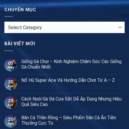
CHUYÊN MỤC
CHUYÊN
MỤC
BÀI VIẾT MỚI
Giống Gà Chọi – Kinh Nghiệm Chăm Sóc Các Giống
05
Gà Chuẩn Nhất
May
Nổ Hũ Super Ace Và Hướng Dẫn Chơi Từ A – Z
30
Apr
Cách Nuôi Gà Đá Cựa Sắt Dễ Áp Dụng Nhưng Hiệu
29
Quả Siêu Cao
Apr
Bắn Cá Thần Rồng – Siêu Phẩm Săn Cá Ăn Tiền
20
Thưởng Cực To
Apr