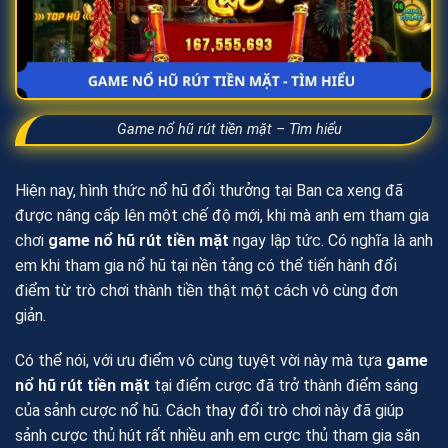
Game nổ hũ rút tiền mặt – Tìm hiểu
Hiện nay, hình thức nổ hũ đổi thưởng tại Ban ca xeng đã
được nâng cấp lên một chế độ mới, khi mà anh em tham gia
chơi
game nổ hũ rút tiền mặt
ngay lập tức. Có nghĩa là anh
em khi tham gia nổ hũ tại nền tảng có thể tiến hành đổi
điểm từ trò chơi thành tiền thật một cách vô cùng đơn
giản.
Có thể nói, với ưu điểm vô cùng tuyệt vời này mà tựa
game
nổ hũ rút tiền mặt
tại điểm cược đã trở thành điểm sáng
của sảnh cược nổ hũ. Cách thay đổi trò chơi này đã giúp
sảnh cược thủ hút rất nhiều anh em cược thủ tham gia săn