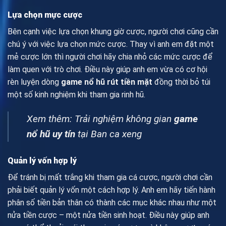
Lựa chọn mực cược
Bên cạnh việc lựa chọn khung giờ cược, người chơi cũng cần
chú ý với việc lựa chọn mức cược. Thay vì anh em đặt một
mẻ cược lớn thì người chơi hãy chia nhỏ các mức cược để
làm quen với trò chơi. Điều này giúp anh em vừa có cơ hội
rèn luyện dòng
game nổ hũ rút tiền mặt
đồng thời bỏ túi
một số kinh nghiệm khi tham gia rinh hũ.
Xem thêm: Trải nghiệm không gian
game
nổ hũ uy tín
tại Ban ca xeng
Quản lý vốn hợp lý
Để tránh bị mất trắng khi tham gia cá cược, người chơi cần
phải biết quản lý vốn một cách hợp lý. Anh em hãy tiến hành
phân số tiền bản thân có thành các mục khác nhau như một
nửa tiền cược – một nửa tiền sinh hoạt. Điều này giúp anh