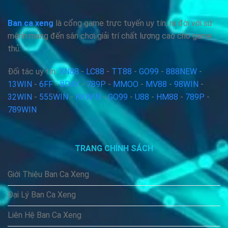
Ban ca xeng
là cổng game trực tuyến uy tín, ra đời với sứ
mệnh mang đến sân chơi giải trí chất lượng cao cho game
thủ.
Đối tác uy tín:
XN88
-
LC88
-
TT88
-
GO99
-
888NEW
-
13WIN
-
6FF
-
8DAY
-
789P
-
MMOO
-
MV88
-
98WIN
-
32WIN
-
555WIN
-
KKWIN
-
GO99
-
U88
-
HM88
-
789P
-
789WIN
TRANG CHÍNH SÁCH
Giới Thiệu Ban Ca Xeng
Đại Lý Ban Ca Xeng
Liên Hệ Ban Ca Xeng