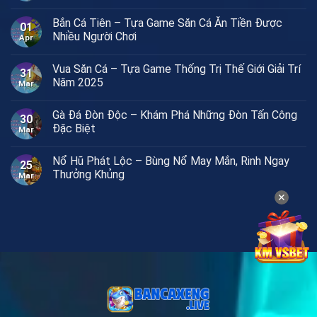
Bắn Cá Tiên – Tựa Game Săn Cá Ăn Tiền Được
01
Nhiều Người Chơi
Apr
Vua Săn Cá – Tựa Game Thống Trị Thế Giới Giải Trí
31
Năm 2025
Mar
Gà Đá Đòn Độc – Khám Phá Những Đòn Tấn Công
30
Đặc Biệt
Mar
Nổ Hũ Phát Lộc – Bùng Nổ May Mắn, Rinh Ngay
25
Thưởng Khủng
Mar
✕