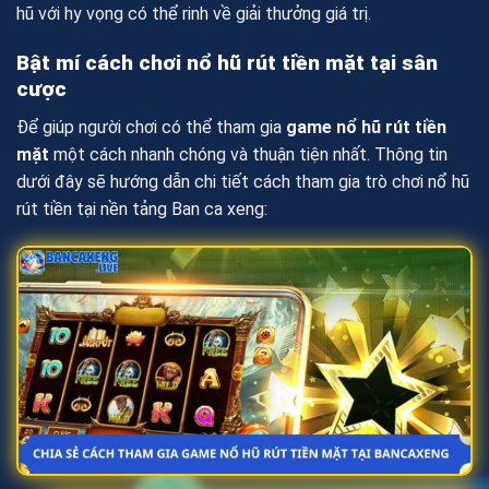
hũ với hy vọng có thể rinh về giải thưởng giá trị.
Bật mí cách chơi nổ hũ rút tiền mặt tại sân
cược
Để giúp người chơi có thể tham gia
game nổ hũ rút tiền
mặt
một cách nhanh chóng và thuận tiện nhất. Thông tin
dưới đây sẽ hướng dẫn chi tiết cách tham gia trò chơi nổ hũ
rút tiền tại nền tảng Ban ca xeng: