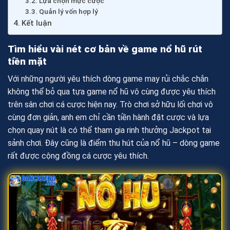
Lựa chọn mực cược
Quản lý vốn hợp lý
Kết luận
Tìm hiểu vài nét cơ bản về game nổ hũ rút
tiền mặt
Với những người yêu thích dòng game may rủi chắc chắn
không thể bỏ qua tựa game nổ hũ vô cùng được yêu thích
trên sân chơi cá cược hiện nay. Trò chơi sở hữu lối chơi vô
cùng đơn giản, anh em chỉ cần tiền hành đặt cược và lựa
chọn quay nút là có thể tham gia rinh thưởng Jackpot tại
sảnh chơi. Đây cũng là điểm thu hút của nổ hũ – dòng game
rất được cộng đồng cá cược yêu thích.