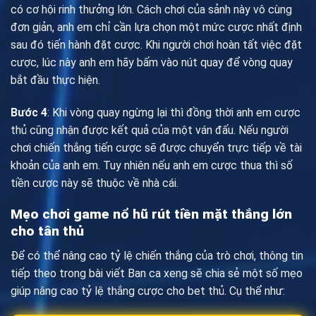
có cơ hội rinh thưởng lớn. Cách chơi của sảnh này vô cùng
đơn giản, anh em chỉ cần lựa chọn một mức cược nhất định
sau đó tiến hành đặt cược. Khi người chơi hoàn tất việc đặt
cược, lúc này anh em hãy bấm vào nút quay để vòng quay
bắt đầu thực hiện.
Bước 4
: Khi vòng quay ngừng lại thì đồng thời anh em cược
thủ cũng nhận được kết quả của một ván đấu. Nếu người
chơi chiến thắng tiến cược sẽ được chuyển trực tiếp về tài
khoản của anh em. Tuy nhiên nếu anh em cược thua thì số
tiền cược này sẽ thuộc về nhà cái.
Mẹo chơi game nổ hũ rút tiền mặt thắng lớn
cho tân thủ
Để có thể nâng cao tỷ lệ chiến thắng của trò chơi, thông tin
tiếp theo trong bài viết Ban ca xeng sẽ chia sẻ một số mẹo
giúp nâng cao tỷ lệ thắng cược cho bet thủ. Cụ thể như: