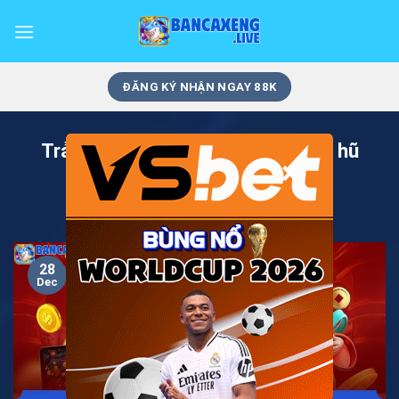
Skip
to
content
ĐĂNG KÝ NHẬN NGAY 88K
Trải nghiệm không gian game nổ hũ
×
uy tín tại Ban ca xeng
28
Dec