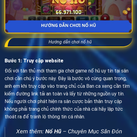
Hướng dẫn chơi nổ hũ
Bước 1: Truy cập website
Đối với tân thủ mới tham gia chơi game nổ hũ uy tín tại sân
chơi cần chú ý bước này. Đây là bước vô cùng quan trọng,
anh em khi truy cập vào trang chủ của Ban ca xeng cần tìm
kiếm đường link tải an toàn và lấy từ những nguồn uy tín.
Nếu người chơi phát hiện ra sân cược bản thân truy cập
không phải trang chủ chính thức của nhà cái hãy lập tức
thoát ra để tránh lộ thông tin cá nhân.
Xem thêm:
Nổ Hũ
– Chuyên Mục Săn Đón