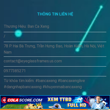
THÔNG TIN LIÊN HỆ
Thương Hiệu: Ban Ca Xeng
/
78 P. Hai Bà Trưng, Trần Hưng Đạo, Hoàn Kiếm, Hà Nội, Việt
Nam
contact@eyeglassframes.us.com
0977385271
Từ khóa tìm kiếm: #bancaxeng #bancaxenglive
#dangnhapbancaxeng #khuyenmaibancaxeng
×
×
×