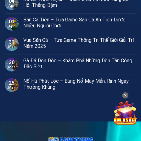
04
Hội Thắng Đậm
Apr
Bắn Cá Tiên – Tựa Game Săn Cá Ăn Tiền Được
01
Nhiều Người Chơi
Apr
Vua Săn Cá – Tựa Game Thống Trị Thế Giới Giải Trí
31
Năm 2025
Mar
Gà Đá Đòn Độc – Khám Phá Những Đòn Tấn Công
30
Đặc Biệt
Mar
Nổ Hũ Phát Lộc – Bùng Nổ May Mắn, Rinh Ngay
25
Thưởng Khủng
Mar
✕