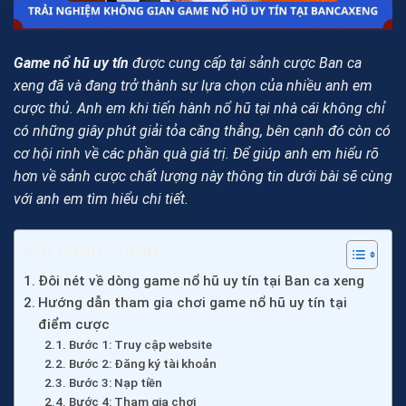
Game nổ hũ uy tín
được cung cấp tại sảnh cược Ban ca
xeng đã và đang trở thành sự lựa chọn của nhiều anh em
cược thủ. Anh em khi tiến hành nổ hũ tại nhà cái không chỉ
có những giây phút giải tỏa căng thẳng, bên cạnh đó còn có
cơ hội rinh về các phần quà giá trị. Để giúp anh em hiểu rõ
hơn về sảnh cược chất lượng này thông tin dưới bài sẽ cùng
với anh em tìm hiểu chi tiết.
NỘI DUNG CHÍNH
Đôi nét về dòng game nổ hũ uy tín tại Ban ca xeng
Hướng dẫn tham gia chơi game nổ hũ uy tín tại
điểm cược
Bước 1: Truy cập website
Bước 2: Đăng ký tài khoản
Bước 3: Nạp tiền
Bước 4: Tham gia chơi