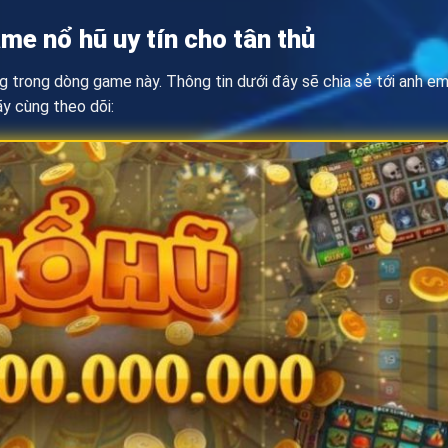
ame nổ hũ uy tín cho tân thủ
g trong dòng game này. Thông tin dưới đây sẽ chia sẻ tới anh e
y cùng theo dõi: