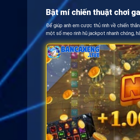
Bật mí chiến thuật chơi g
Để giúp anh em cược thủ rinh về chiến thắn
một số mẹo rinh hũ jackpot nhanh chóng, hã