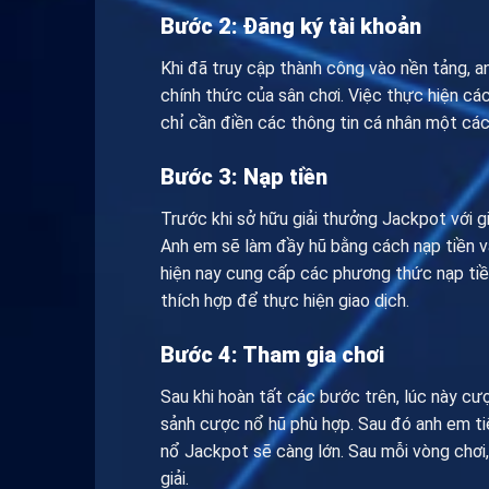
Bước 2: Đăng ký tài khoản
Khi đã truy cập thành công vào nền tảng,
chính thức của sân chơi. Việc thực hiện cá
chỉ cần điền các thông tin cá nhân một các
Bước 3: Nạp tiền
Trước khi sở hữu giải thưởng Jackpot với gi
Anh em sẽ làm đầy hũ bằng cách nạp tiền và
hiện nay cung cấp các phương thức nạp ti
thích hợp để thực hiện giao dịch.
Bước 4: Tham gia chơi
Sau khi hoàn tất các bước trên, lúc này c
sảnh cược nổ hũ phù hợp. Sau đó anh em tiế
nổ Jackpot sẽ càng lớn. Sau mỗi vòng chơi,
giải.