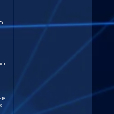
em
hức
 lệ
ng