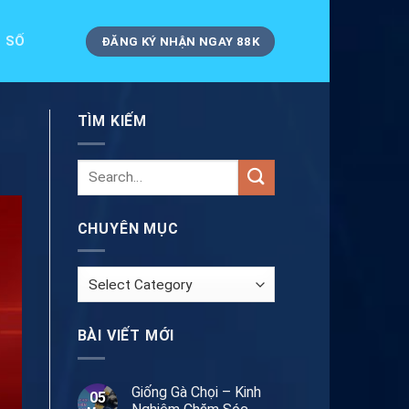
 SỐ
ĐĂNG KÝ NHẬN NGAY 88K
TÌM KIẾM
CHUYÊN MỤC
CHUYÊN
MỤC
BÀI VIẾT MỚI
Giống Gà Chọi – Kinh
05