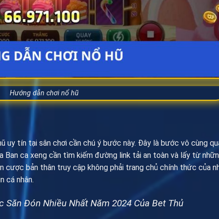
Hướng dẫn chơi nổ hũ
ũ uy tín tại sân chơi cần chú ý bước này. Đây là bước vô cùng qu
ủa Ban ca xeng cần tìm kiếm đường link tải an toàn và lấy từ nhữ
sân cược bản thân truy cập không phải trang chủ chính thức của n
in cá nhân.
 Săn Đón Nhiều Nhất Năm 2024 Của Bet Thủ