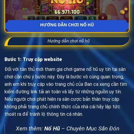
Hướng dẫn chơi nổ hũ
Bước 1: Truy cập website
Đối với tân thủ mới tham gia chơi game nổ hũ uy tín tại sân
chơi cần chú ý bước này. Đây là bước vô cùng quan trọng,
anh em khi truy cập vào trang chủ của Ban ca xeng cần tìm
kiếm đường link tải an toàn và lấy từ những nguồn uy tín.
Nếu người chơi phát hiện ra sân cược bản thân truy cập
không phải trang chủ chính thức của nhà cái hãy lập tức
thoát ra để tránh lộ thông tin cá nhân.
Xem thêm:
Nổ Hũ
– Chuyên Mục Săn Đón