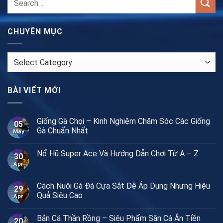
CHUYÊN MỤC
CHUYÊN
MỤC
BÀI VIẾT MỚI
Giống Gà Chọi – Kinh Nghiệm Chăm Sóc Các Giống
05
Gà Chuẩn Nhất
May
Nổ Hũ Super Ace Và Hướng Dẫn Chơi Từ A – Z
30
Apr
Cách Nuôi Gà Đá Cựa Sắt Dễ Áp Dụng Nhưng Hiệu
29
Quả Siêu Cao
Apr
Bắn Cá Thần Rồng – Siêu Phẩm Săn Cá Ăn Tiền
20