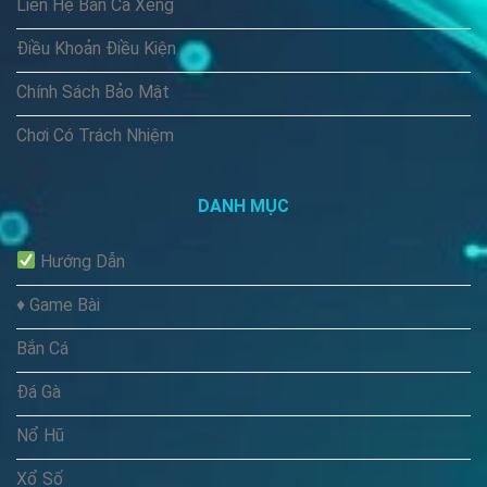
Liên Hệ Ban Ca Xeng
Điều Khoản Điều Kiện
Chính Sách Bảo Mật
Chơi Có Trách Nhiệm
DANH MỤC
Hướng Dẫn
♦️ Game Bài
Bắn Cá
Đá Gà
Nổ Hũ
Xổ Số