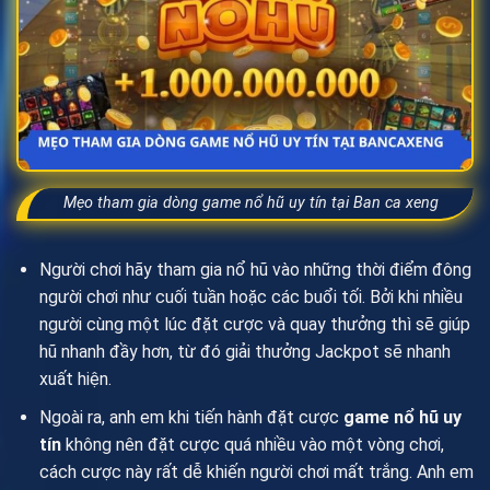
Mẹo tham gia dòng game nổ hũ uy tín tại Ban ca xeng
Người chơi hãy tham gia nổ hũ vào những thời điểm đông
người chơi như cuối tuần hoặc các buổi tối. Bởi khi nhiều
người cùng một lúc đặt cược và quay thưởng thì sẽ giúp
hũ nhanh đầy hơn, từ đó giải thưởng Jackpot sẽ nhanh
xuất hiện.
Ngoài ra, anh em khi tiến hành đặt cược
game nổ hũ uy
tín
không nên đặt cược quá nhiều vào một vòng chơi,
cách cược này rất dễ khiến người chơi mất trắng. Anh em