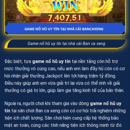
Game nổ hũ uy tín tại nhà cái Ban ca xeng
Đặc biệt, tựa
game nổ hũ uy tín
tại nền tảng còn hỗ trợ
mức thưởng vô cùng cao, nếu anh em làm đầy hũ còn có cơ
hội nhận giải thưởng Jackpot lên tới hàng trăm tỷ đồng.
Điều này giúp anh em vừa giải trí lại vừa có thể rinh về giải
thưởng có giá trị lớn, giúp làm gia tăng kinh tế của bản thân.
Ngoài ra, người chơi khi tham gia vào dòng
game nổ hũ uy
tín
tại sân chơi Ban ca xeng còn có cơ hội trải nghiệm những
tiện ích chất lượng. Sân chơi hiện cung cấp hệ thống bảo
mật an toàn, cùng các tính năng tiện ích thông minh từ đó