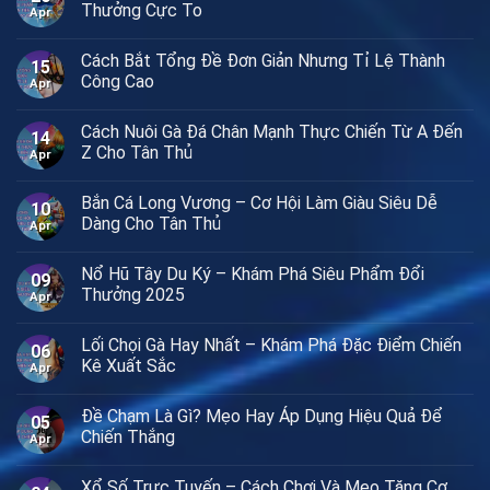
Thưởng Cực To
Apr
Cách Bắt Tổng Đề Đơn Giản Nhưng Tỉ Lệ Thành
15
Công Cao
Apr
Cách Nuôi Gà Đá Chân Mạnh Thực Chiến Từ A Đến
14
Z Cho Tân Thủ
Apr
Bắn Cá Long Vương – Cơ Hội Làm Giàu Siêu Dễ
10
Dàng Cho Tân Thủ
Apr
Nổ Hũ Tây Du Ký – Khám Phá Siêu Phẩm Đổi
09
Thưởng 2025
Apr
Lối Chọi Gà Hay Nhất – Khám Phá Đặc Điểm Chiến
06
Kê Xuất Sắc
Apr
Đề Chạm Là Gì? Mẹo Hay Áp Dụng Hiệu Quả Để
05
Chiến Thắng
Apr
Xổ Số Trực Tuyến – Cách Chơi Và Mẹo Tăng Cơ