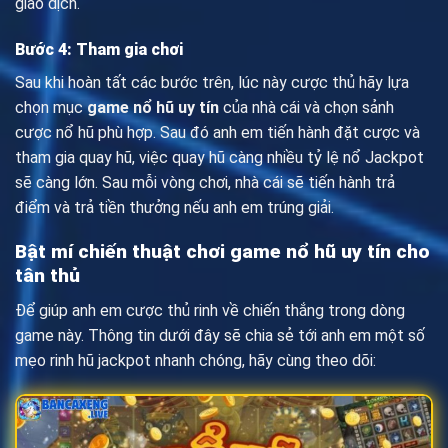
giao dịch.
Bước 4: Tham gia chơi
Sau khi hoàn tất các bước trên, lúc này cược thủ hãy lựa
chọn mục
game nổ hũ uy tín
của nhà cái và chọn sảnh
cược nổ hũ phù hợp. Sau đó anh em tiến hành đặt cược và
tham gia quay hũ, việc quay hũ càng nhiều tỷ lệ nổ Jackpot
sẽ càng lớn. Sau mỗi vòng chơi, nhà cái sẽ tiến hành trả
điểm và trả tiền thưởng nếu anh em trúng giải.
Bật mí chiến thuật chơi game nổ hũ uy tín cho
tân thủ
Để giúp anh em cược thủ rinh về chiến thắng trong dòng
game này. Thông tin dưới đây sẽ chia sẻ tới anh em một số
mẹo rinh hũ jackpot nhanh chóng, hãy cùng theo dõi: