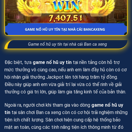
Game nổ hũ uy tín tại nhà cái Ban ca xeng
Đặc biệt, tựa
game nổ hũ uy tín
tại nền tảng còn hỗ trợ
mức thưởng vô cùng cao, nếu anh em làm đầy hũ còn có cơ
hội nhận giải thưởng Jackpot lên tới hàng trăm tỷ đồng.
Điều này giúp anh em vừa giải trí lại vừa có thể rinh về giải
thưởng có giá trị lớn, giúp làm gia tăng kinh tế của bản thân.
Ngoài ra, người chơi khi tham gia vào dòng
game nổ hũ uy
tín
tại sân chơi Ban ca xeng còn có cơ hội trải nghiệm những
tiện ích chất lượng. Sân chơi hiện cung cấp hệ thống bảo
mật an toàn, cùng các tính năng tiện ích thông minh từ đó