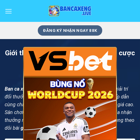
Skip
to
content
ĐĂNG KÝ NHẬN NGAY 88K
Giới thiệu Ban ca xeng | Sân chơi cá cược
×
uy tín số 1 Việt Nam
Ban ca xeng
là một trong những nền tảng cá cược giải trí
đổi thưởng hàng đầu hiện nay. Sở hữu kho game hấp dẫn
cùng chất lượng dịch vụ được nhiều cược thủ đánh giá cao.
Sân chơi đã và đang thu hút nhiều cược thủ tham gia nhận
thưởng mỗi ngày. Để hiểu rõ hơn về sân chơi, hãy cùng theo
dõi bài
giới thiệu
dưới đây để biết thêm chi tiết.