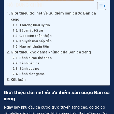
NỘI DUNG CHÍNH
Giới thiệu đôi nét về ưu điểm sân cược Ban ca
xeng
Thương hiệu uy tín
Bảo mật tối ưu
Giao diện thân thiện
Khuyến mãi hấp dẫn
Nạp rút thuận tiện
Giới thiệu kho game khủng của Ban ca xeng
Sảnh cược thể thao
Sảnh bắn cá
Sảnh casino
Sảnh slot game
Kết luận
Giới thiệu đôi nét về ưu điểm sân cược Ban ca
xeng
Ngày nay nhu cầu cá cược trực tuyến tăng cao, do đó có
rất nhiều sân chơi cá cược khác nhau trên thị trường ra đời