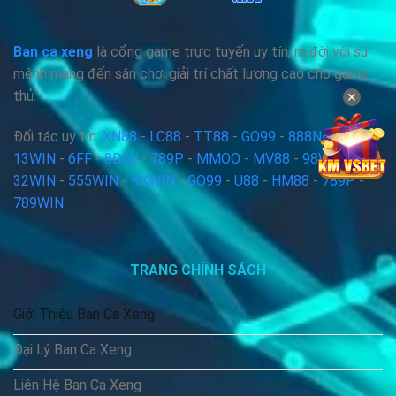
Ban ca xeng
là cổng game trực tuyến uy tín, ra đời với sứ
mệnh mang đến sân chơi giải trí chất lượng cao cho game
thủ.
✕
Đối tác uy tín:
XN88
-
LC88
-
TT88
-
GO99
-
888NEW
-
13WIN
-
6FF
-
8DAY
-
789P
-
MMOO
-
MV88
-
98WIN
-
32WIN
-
555WIN
-
KKWIN
-
GO99
-
U88
-
HM88
-
789P
-
789WIN
TRANG CHÍNH SÁCH
Giới Thiệu Ban Ca Xeng
Đại Lý Ban Ca Xeng
Liên Hệ Ban Ca Xeng