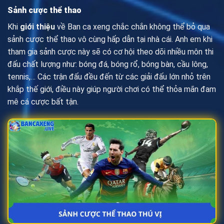
Sảnh cược thể thao
Khi
giới thiệu
về Ban ca xeng chắc chắn không thể bỏ qua
sảnh cược thể thao vô cùng hấp dẫn tại nhà cái. Anh em khi
tham gia sảnh cược này sẽ có cơ hội theo dõi nhiều môn thi
đấu chất lượng như: bóng đá, bóng rổ, bóng bàn, cầu lông,
tennis,… Các trận đấu đều đến từ các giải đấu lớn nhỏ trên
khắp thế giới, điều này giúp người chơi có thể thỏa mãn đam
mê cá cược bất tận.