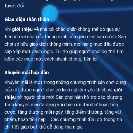
tuyệt đối.
Giao diện thân thiện
Khi
giới thiệu
về nhà cái chắc chắn không thể bỏ qua sự
tiện ích và sắp xếp thông minh của giao diện sân cược. Sân
chơi sở hữu giao dịch thông minh, mọi hạng mục đều được
sắp xếp một cách logic. Từ đó giúp người chơi có thể tìm
kiếm các mục một cách nhanh chóng, tiện lợi.
Khuyến mãi hấp dẫn
Khuyến mãi là một trong những chương trình sân chơi cung
cấp rất được người chơi có kinh nghiệm yêu thích và
giới
thiệu
tới người chơi mới. Sân chơi hiện hỗ trợ các chương
trình khuyến mãi đa dạng với nhiều ưu đãi như hoàn tiền
cược, tặng thưởng mỗi ngày, tặng điểm thưởng, tặng vật
phẩm, hoàn tiền nạp…. Các chương trình đều có thông tin
chi tiết giúp bet thủ dễ dàng tham gia.