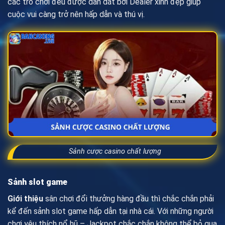
các trò chơi đều được dẫn dắt bởi Dealer xinh đẹp giúp
cuộc vui càng trở nên hấp dẫn và thú vị.
Sảnh cược casino chất lượng
Sảnh slot game
Giới thiệu
sân chơi đổi thưởng hàng đầu thì chắc chắn phải
kể đến sảnh slot game hấp dẫn tại nhà cái. Với những người
chơi yêu thích nổ hũ – Jackpot chắc chắn không thể bỏ qua