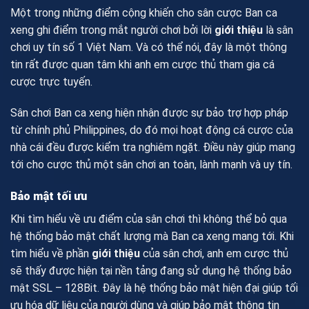
Một trong những điểm cộng khiến cho sân cược Ban ca
xeng ghi điểm trong mắt người chơi bởi lời
giới thiệu
là sân
chơi uy tín số 1 Việt Nam. Và có thể nói, đây là một thông
tin rất được quan tâm khi anh em cược thủ tham gia cá
cược trực tuyến.
Sân chơi Ban ca xeng hiện nhận được sự bảo trợ hợp pháp
từ chính phủ Philippines, do đó mọi hoạt động cá cược của
nhà cái đều được kiểm tra nghiêm ngặt. Điều này giúp mang
tới cho cược thủ một sân chơi an toàn, lành mạnh và uy tín.
Bảo mật tối ưu
Khi tìm hiểu về ưu điểm của sân chơi thì không thể bỏ qua
hệ thống bảo mật chất lượng mà Ban ca xeng mang tới. Khi
tìm hiểu về phần
giới thiệu
của sân chơi, anh em cược thủ
sẽ thấy được hiện tại nền tảng đang sử dụng hệ thống bảo
mật SSL – 128Bit. Đây là hệ thống bảo mật hiện đại giúp tối
ưu hóa dữ liệu của người dùng và giúp bảo mật thông tin