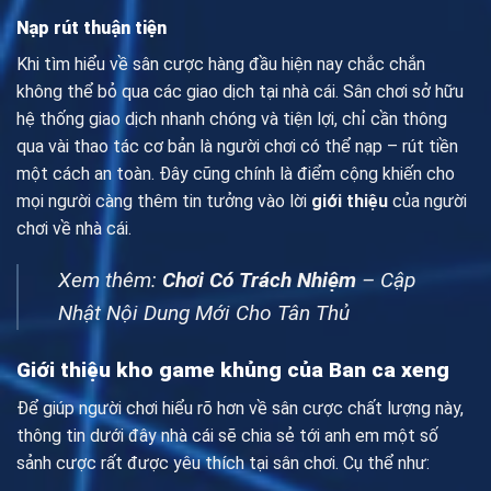
Nạp rút thuận tiện
Khi tìm hiểu về sân cược hàng đầu hiện nay chắc chắn
không thể bỏ qua các giao dịch tại nhà cái. Sân chơi sở hữu
hệ thống giao dịch nhanh chóng và tiện lợi, chỉ cần thông
qua vài thao tác cơ bản là người chơi có thể nạp – rút tiền
một cách an toàn. Đây cũng chính là điểm cộng khiến cho
mọi người càng thêm tin tưởng vào lời
giới thiệu
của người
chơi về nhà cái.
Xem thêm:
Chơi Có Trách Nhiệm
– Cập
Nhật Nội Dung Mới Cho Tân Thủ
Giới thiệu kho game khủng của Ban ca xeng
Để giúp người chơi hiểu rõ hơn về sân cược chất lượng này,
thông tin dưới đây nhà cái sẽ chia sẻ tới anh em một số
sảnh cược rất được yêu thích tại sân chơi. Cụ thể như: